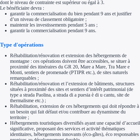
dont le niveau de contrainte est supérieur ou égal à 3.
Le bénéficiaire devra :
Trouvez des idées de dép
garantir la commercialisation du bien pendant 9 ans et justifier
d’un niveau de classement obligatoire ;
Quelles aides pour votre
maintenir les investissements pendant 5 ans ;
garantir la commercialisation pendant 9 ans.
Ouvrage
Type d'opérations
Territoires
Réhabilitation/rénovation et extension des hébergements de
montagne : ces opérations doivent être accessibles, se situer à
Régions de A à H
proximité des itinéraires du GR 20, Mare a Mare, Tra Mare e
Monti, sentiers de promenade (PTIPR etc.), de sites naturels
remarquables ;
Aides Région Auve
Réhabilitation/rénovation et l’extension de bâtiments, structures
situées à proximité des sites et sentiers d’intérêt patrimonial (de
Aides Région Bou
type a strada Paolina, a strada di a puesia è di u cantu, site de
thermalisme etc.) ;
Aides Région Bret
Réhabilitation, extension de ces hébergements qui doit répondre à
un besoin qui fait défaut et/ou contribuer au dynamisme du
territoire ;
Aides Région Centr
Hébergements touristiques diversifiés ayant une capacité d’accueil
significative, proposant des services et activité thématiques
Aides Région Cors
identitaires, hébergements innovants (éco-gîtes), éco responsables
propices au développement durable.