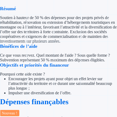
Concours entr
Résumé
Réduction des 
Soutien à hauteur de 50 % des dépenses pour des projets privés de
réhabilitation, rénovation ou extension d’hébergements touristiques en
Accompagneme
montagne ou à l’intérieur, favorisant l’attractivité et la diversification de
l’offre sur des territoires à forte contrainte. Exclusion des sociétés
Investir dans 
coopératives et exigences de commercialisation et de maintien des
investissements sur plusieurs années.
Bénéfices de l’aide
Aides Fiscales et so
Ce que vous recevez. Quel montant de l'aide ? Sous quelle forme ?
Crédits & rédu
Subvention représentant 50 % maximum des dépenses éligibles.
Objectifs et priorités du financeur
Exonération fi
Pourquoi cette aide existe ?
Encourager les projets ayant pour objet un effet levier sur
Aides Urssaf
l’attractivité du territoire et ce durant une saisonnalité beaucoup
plus longue ;
Impulser une diversification de l’offre.
Prêts publics
Dépenses finançables
Prêt entrepris
Nouveau !
Prêt d'honneu