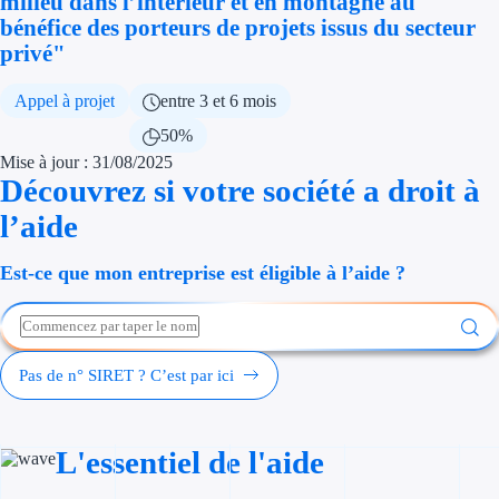
milieu dans l’intérieur et en montagne au
Économies d'én
bénéfice des porteurs de projets issus du secteur
privé"
Aides RSE ent
Appel à projet
entre 3 et 6 mois
Étapes de vie
50%
Mise à jour : 31/08/2025
Création d'ent
Découvrez si votre société a droit à
Cession d'entr
l’aide
Entreprise en d
Est-ce que mon entreprise est éligible à l’aide ?
Aides Ressour
Type de financements
Pas de n° SIRET ? C’est par ici
Aides sans rembou
L'essentiel de l'aide
Subventions