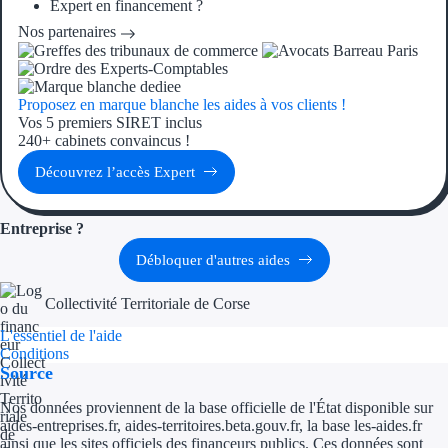
Aides Région Guad
Expert en financement ?
Nos partenaires
Aides Région Guya
Aides Région Mart
Proposez en marque blanche les aides à vos clients !
Vos 5 premiers SIRET inclus
Aides Région Mayo
240+ cabinets convaincus !
Découvrez l’accès Expert
Aides Région Réun
Couvertures
Entreprise ?
Débloquer d'autres aides
Aides Nationales
Collectivité Territoriale de Corse
Aides Européennes
L'essentiel de l'aide
Conditions
Nos tarifs
Source
Recherche autonome
Nos données proviennent de la base officielle de l'État disponible sur
aides-entreprises.fr, aides-territoires.beta.gouv.fr, la base les-aides.fr
Accompagnement
ainsi que les sites officiels des financeurs publics. Ces données sont