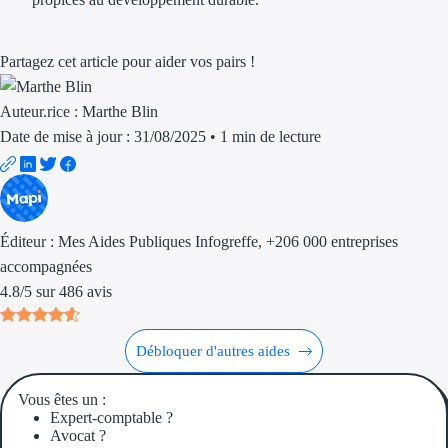
Aides Région Gran
Aides Région Haut
Partagez cet article pour aider vos pairs !
Régions de I à P
Auteur.rice :
Marthe Blin
Date de mise à jour : 31/08/2025
•
1 min de lecture
Aides Région Île-d
Aides Région Nor
Aides Région Nouve
Éditeur :
Mes Aides Publiques Infogreffe
, +206 000 entreprises
accompagnées
Aides Région Occit
4.8
/
5
sur
486
avis
Aides Région PAC
Débloquer d'autres aides
Aides Région Pays 
Vous êtes un :
Outre-mer
Expert-comptable ?
Avocat ?