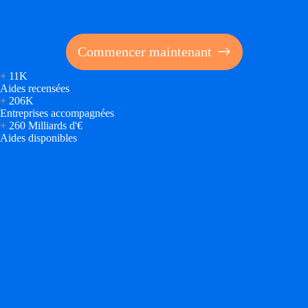
Réalisez des économies pour votre entreprise en tirant
parti des financements publics
Commencer maintenant
+
11K
Aides recensées
+
206K
Entreprises accompagnées
+
260 Milliards d'€
Aides disponibles