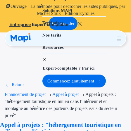
📘
Ouvrage
- La méthode pour décrocher les aides publiques, par
Solutions MAPi
Projets finançables
Michel Struk - Édition Eyrolles
Territoires
Investissement
Commander
Entreprise
Expert-comptable
Nos tarifs
Aides à l'inves
Ressources
Aides immobili
Aides financiè
Expert-comptable ? Par ici
Thématiques
Commencez gratuitement
Retour
Financement i
Financement de projet
Appel à projet
Appel à projets :
Transition éco
"hébergement touristique en milieu dans l’intérieur et en
montagne au bénéfice des porteurs de projets issus du secteur
Développement
privé"
Appel à projets : "hébergement touristique en
Transition nu