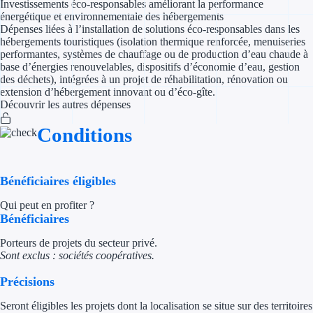
Investissements éco-responsables améliorant la performance
énergétique et environnementale des hébergements
Dépenses liées à l’installation de solutions éco-responsables dans les
Appel à projet
hébergements touristiques (isolation thermique renforcée, menuiseries
performantes, systèmes de chauffage ou de production d’eau chaude à
Avance rembo
base d’énergies renouvelables, dispositifs d’économie d’eau, gestion
des déchets), intégrées à un projet de réhabilitation, rénovation ou
Garantie banca
extension d’hébergement innovant ou d’éco-gîte.
Découvrir les autres dépenses
Par financeur
Conditions
Aides par organism
Bénéficiaires éligibles
Aides Bpifran
Qui peut en profiter ?
Aides ADEM
Bénéficiaires
Tous les finan
Porteurs de projets du secteur privé.
Sont exclus : sociétés coopératives.
Solutions MAPi
Précisions
Seront éligibles les projets dont la localisation se situe sur des territoires
Simulateur d'éligibilité