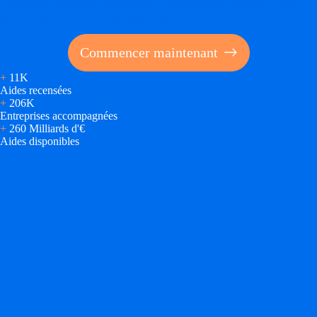
Réalisez des économies pour votre entreprise en tirant
parti des financements publics
Commencer maintenant
+
11K
Aides recensées
+
206K
Entreprises accompagnées
+
260 Milliards d'€
Aides disponibles