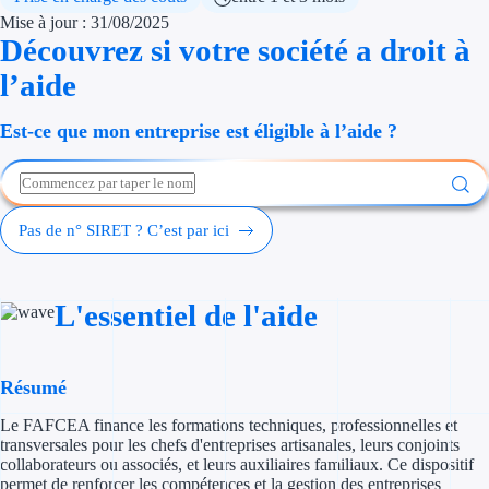
Économies d'én
Mise à jour : 31/08/2025
Découvrez si votre société a droit à
Aides RSE ent
l’aide
Étapes de vie
Est-ce que mon entreprise est éligible à l’aide ?
Création d'ent
Cession d'entr
Pas de n° SIRET ? C’est par ici
Entreprise en d
Aides Ressour
L'essentiel de l'aide
Type de financements
Résumé
Aides sans rembou
Le FAFCEA finance les formations techniques, professionnelles et
transversales pour les chefs d'entreprises artisanales, leurs conjoints
Subventions
collaborateurs ou associés, et leurs auxiliaires familiaux. Ce dispositif
permet de renforcer les compétences et la gestion des entreprises