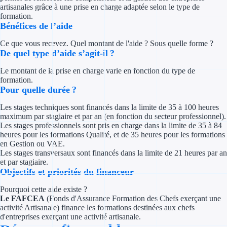
Concours entr
artisanales grâce à une prise en charge adaptée selon le type de
formation.
Bénéfices de l’aide
Réduction des 
Ce que vous recevez. Quel montant de l'aide ? Sous quelle forme ?
Accompagneme
De quel type d’aide s’agit-il ?
Investir dans 
Le montant de la prise en charge varie en fonction du type de
formation.
Pour quelle durée ?
Aides Fiscales et so
Les stages techniques sont financés dans la limite de 35 à 100 heures
Crédits & rédu
maximum par stagiaire et par an (en fonction du secteur professionnel).
Les stages professionnels sont pris en charge dans la limite de 35 à 84
heures pour les formations Qualité, et de 35 heures pour les formations
Exonération fi
en Gestion ou VAE.
Les stages transversaux sont financés dans la limite de 21 heures par an
Aides Urssaf
et par stagiaire.
Objectifs et priorités du financeur
Prêts publics
Pourquoi cette aide existe ?
Le FAFCEA
(Fonds d'Assurance Formation des Chefs exerçant une
Prêt entrepris
activité Artisanale) finance les formations destinées aux chefs
d'entreprises exerçant une activité artisanale.
Prêt d'honneu