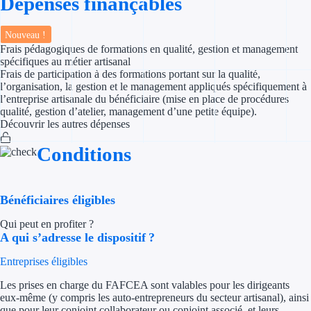
Dépenses finançables
Appel à projet
Nouveau !
Frais pédagogiques de formations en qualité, gestion et management
Avance rembo
spécifiques au métier artisanal
Frais de participation à des formations portant sur la qualité,
l’organisation, la gestion et le management appliqués spécifiquement à
Garantie banca
l’entreprise artisanale du bénéficiaire (mise en place de procédures
qualité, gestion d’atelier, management d’une petite équipe).
Par financeur
Découvrir les autres dépenses
Conditions
Aides par organism
Aides Bpifran
Bénéficiaires éligibles
Aides ADEM
Qui peut en profiter ?
A qui s’adresse le dispositif ?
Tous les finan
Entreprises éligibles
Solutions MAPi
Les prises en charge du FAFCEA sont valables pour les dirigeants
eux-même (y compris les auto-entrepreneurs du secteur artisanal), ainsi
Simulateur d'éligibilité
que pour leur conjoint collaborateur ou conjoint associé, et leurs