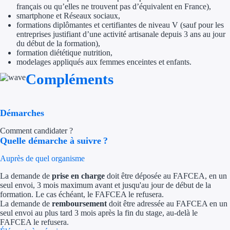
Aides Région Guad
français ou qu’elles ne trouvent pas d’équivalent en France),
smartphone et Réseaux sociaux,
Aides Région Guya
formations diplômantes et certifiantes de niveau V (sauf pour les
entreprises justifiant d’une activité artisanale depuis 3 ans au jour
du début de la formation),
Aides Région Mart
formation diététique nutrition,
modelages appliqués aux femmes enceintes et enfants.
Aides Région Mayo
Compléments
Aides Région Réun
Démarches
Couvertures
Comment candidater ?
Aides Nationales
Quelle démarche à suivre ?
Aides Européennes
Auprès de quel organisme
La demande de
prise en charge
doit être déposée au FAFCEA, en un
Nos tarifs
seul envoi, 3 mois maximum avant et jusqu'au jour de début de la
formation. Le cas échéant, le FAFCEA le refusera.
La demande de
remboursement
doit être adressée au FAFCEA en un
Recherche autonome
seul envoi au plus tard 3 mois après la fin du stage, au-delà le
FAFCEA le refusera.
Accompagnement