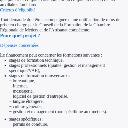
auxiliaires familiaux.
Trouvez des idées de dép
Critères d’éligibilité
Tout demande doit être accompagnée d'une notification de refus de
Quelles aides pour votre
prise en charge par le Conseil de la Formation de la Chambre
Régionale de Métiers et de l'Artisanat compétente.
Ouvrage
Pour quel projet ?
Dépenses concernées
Territoires
Le financement peut concerner les formations suivantes :
Régions de A à H
stages de formation technique,
stages professionnels (qualité, gestion et management
spécifique/VAE),
Aides Région Auve
stages de formation transversaux :
− bureautique,
Aides Région Bou
− Internet,
− messagerie,
Aides Région Bret
− logiciel de gestion d'entreprise,
− langue étrangère,
− culture générale,
Aides Région Centr
− gestion et management (non spécifique aux métiers).
stages spécifiques :
Aides Région Cors
− permis de conduire,