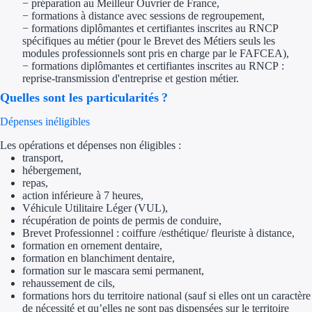
− préparation au Meilleur Ouvrier de France,
Aides Région Gran
− formations à distance avec sessions de regroupement,
− formations diplômantes et certifiantes inscrites au RNCP
Aides Région Haut
spécifiques au métier (pour le Brevet des Métiers seuls les
modules professionnels sont pris en charge par le FAFCEA),
− formations diplômantes et certifiantes inscrites au RNCP :
Régions de I à P
reprise-transmission d'entreprise et gestion métier.
Quelles sont les particularités ?
Aides Région Île-d
Dépenses inéligibles
Aides Région Nor
Les opérations et dépenses non éligibles :
transport,
Aides Région Nouve
hébergement,
repas,
Aides Région Occit
action inférieure à 7 heures,
Véhicule Utilitaire Léger (VUL),
récupération de points de permis de conduire,
Aides Région PAC
Brevet Professionnel : coiffure /esthétique/ fleuriste à distance,
formation en ornement dentaire,
Aides Région Pays 
formation en blanchiment dentaire,
formation sur le mascara semi permanent,
rehaussement de cils,
Outre-mer
formations hors du territoire national (sauf si elles ont un caractère
de nécessité et qu’elles ne sont pas dispensées sur le territoire