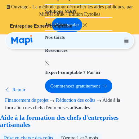
📘
Ouvrage
- La méthode pour décrocher les aides publiques, par
Solutions MAPi
Projets finançables
Michel Struk - Édition Eyrolles
Territoires
Investissement
Commander
Entreprise
Expert-comptable
Nos tarifs
Aides à l'inves
Ressources
Aides immobili
Aides financiè
Expert-comptable ? Par ici
Thématiques
Commencez gratuitement
Retour
Financement i
Financement de projet
Réduction des coûts
Aide à la
Transition éco
formation des chefs d'entreprises artisanales
Aide à la formation des chefs d'entreprises
Développement
artisanales
Transition nu
Prise en charge des coûts
entre 1 et 3 mois