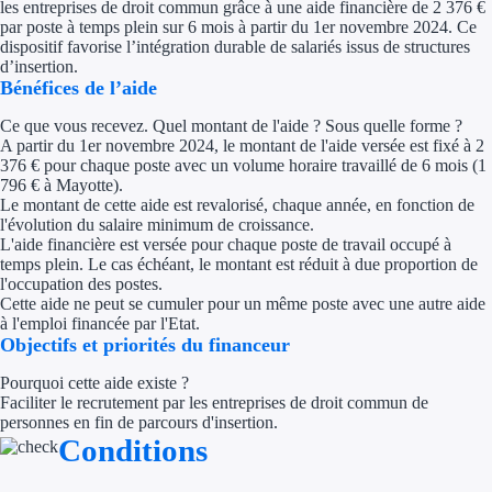
les entreprises de droit commun grâce à une aide financière de 2 376 €
Concours entr
par poste à temps plein sur 6 mois à partir du 1er novembre 2024. Ce
dispositif favorise l’intégration durable de salariés issus de structures
Réduction des 
d’insertion.
Bénéfices de l’aide
Accompagneme
Ce que vous recevez. Quel montant de l'aide ? Sous quelle forme ?
A partir du 1er novembre 2024, le montant de l'aide versée est fixé à 2
Investir dans 
376 € pour chaque poste avec un volume horaire travaillé de 6 mois (
1
796
€ à Mayotte).
Aides Fiscales et so
Le montant de cette aide est revalorisé, chaque année, en fonction de
l'évolution du salaire minimum de croissance.
L'aide financière est versée pour chaque poste de travail occupé à
Crédits & rédu
temps plein. Le cas échéant, le montant est réduit à due proportion de
l'occupation des postes.
Exonération fi
Cette aide ne peut se cumuler pour un même poste avec une autre aide
à l'emploi financée par l'Etat.
Aides Urssaf
Objectifs et priorités du financeur
Pourquoi cette aide existe ?
Prêts publics
Faciliter le recrutement par les entreprises de droit commun de
personnes en fin de parcours d'insertion.
Conditions
Prêt entrepris
Prêt d'honneu