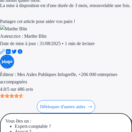
au moins quatre mois.
La mise à disposition est d'une durée de 3 mois, renouvelable une fois.
Trouvez des idées de dép
Partagez cet article pour aider vos pairs !
Quelles aides pour votre
Ouvrage
Auteur.rice :
Marthe Blin
Date de mise à jour : 31/08/2025
•
1 min de lecture
Territoires
Régions de A à H
Aides Région Auve
Éditeur :
Mes Aides Publiques Infogreffe
, +206 000 entreprises
accompagnées
Aides Région Bou
4.8
/
5
sur
486
avis
Aides Région Bret
Débloquer d'autres aides
Aides Région Centr
Vous êtes un :
Aides Région Cors
Expert-comptable ?
Avocat ?