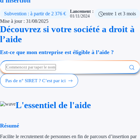
d'insertion
Économies d'én
Lancement :
Subvention : à partir de 2 376 €
entre 1 et 3 mois
01/11/2024
Aides RSE ent
Mise à jour : 31/08/2025
Découvrez si votre société a droit à
Étapes de vie
l’aide
Création d'ent
Est-ce que mon entreprise est éligible à l’aide ?
Cession d'entr
Entreprise en d
Pas de n° SIRET ? C’est par ici
Aides Ressour
L'essentiel de l'aide
Type de financements
Aides sans rembou
Résumé
Subventions
Facilite le recrutement de personnes en fin de parcours d’insertion par