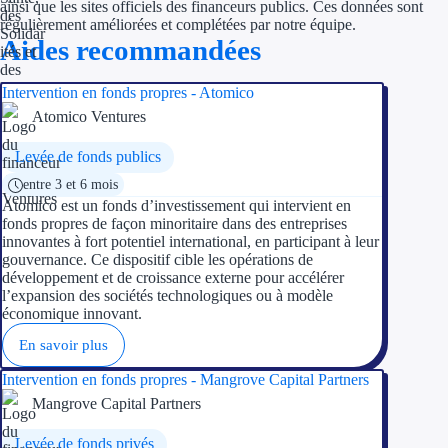
Aides Région Guad
ainsi que les sites officiels des financeurs publics. Ces données sont
régulièrement améliorées et complétées par notre équipe.
Aides recommandées
Aides Région Guya
Aides Région Mart
Intervention en fonds propres - Atomico
Atomico Ventures
Aides Région Mayo
Levée de fonds publics
Aides Région Réun
entre 3 et 6 mois
Atomico est un fonds d’investissement qui intervient en
Couvertures
fonds propres de façon minoritaire dans des entreprises
innovantes à fort potentiel international, en participant à leur
gouvernance. Ce dispositif cible les opérations de
Aides Nationales
développement et de croissance externe pour accélérer
l’expansion des sociétés technologiques ou à modèle
Aides Européennes
économique innovant.
En savoir plus
Nos tarifs
Intervention en fonds propres - Mangrove Capital Partners
Recherche autonome
Mangrove Capital Partners
Accompagnement
Levée de fonds privés