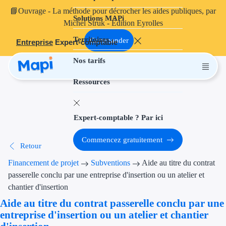
📘
Ouvrage
- La méthode pour décrocher les aides publiques, par
Solutions MAPi
Projets finançables
Michel Struk - Édition Eyrolles
Territoires
Investissement
Commander
Entreprise
Expert-comptable
Nos tarifs
Aides à l'inves
Ressources
Aides immobili
Aides financiè
Expert-comptable ? Par ici
Thématiques
Commencez gratuitement
Retour
Financement i
Financement de projet
Subventions
Aide au titre du contrat
Transition éco
passerelle conclu par une entreprise d'insertion ou un atelier et
chantier d'insertion
Développement
Aide au titre du contrat passerelle conclu par une
entreprise d'insertion ou un atelier et chantier
Transition nu