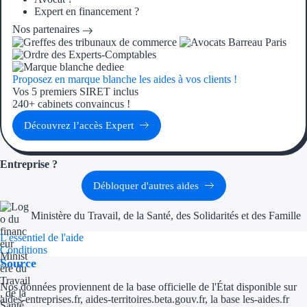
Aides Région Gran
Expert en financement ?
Nos partenaires
Aides Région Haut
Régions de I à P
Proposez en marque blanche les aides à vos clients !
Vos 5 premiers SIRET inclus
Aides Région Île-d
240+ cabinets convaincus !
Découvrez l’accès Expert
Aides Région Nor
Aides Région Nouve
Entreprise ?
Débloquer d'autres aides
Aides Région Occit
Ministère du Travail, de la Santé, des Solidarités et des Famille
Aides Région PAC
L'essentiel de l'aide
Aides Région Pays 
Conditions
Source
Outre-mer
Nos données proviennent de la base officielle de l'État disponible sur
aides-entreprises.fr, aides-territoires.beta.gouv.fr, la base les-aides.fr