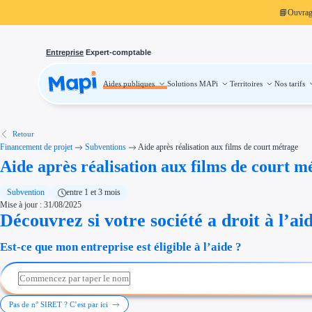
📘
Ouvra
Entreprise
Expert-comptable
Aides publiques
Solutions MAPi
Territoires
Nos tarifs
Aides publiques
Projets finançables
Investissement
Aides à l'investissement
Aides immobilier entreprise
Aides financières entreprise
Retour
Thématiques
Financement de projet
Subventions
Aide après réalisation aux films de court métrage
Financement innovation
Aide après réalisation aux films de court m
Transition écologique
Développement international
Transition numérique
Économies d'énergie et d'eau
Subvention
entre 1 et 3 mois
Aides RSE entreprise
Mise à jour : 31/08/2025
Étapes de vie
Découvrez si votre société a droit à l’ai
Création d'entreprise
Cession d'entreprise
Entreprise en difficulté
Est-ce que mon entreprise est éligible à l’aide ?
Aides Ressources Humaines
Type de financements
Aides sans remboursement
Subventions
Concours entreprise
Réduction des coûts
Pas de n° SIRET ? C’est par ici
Accompagnement entreprise