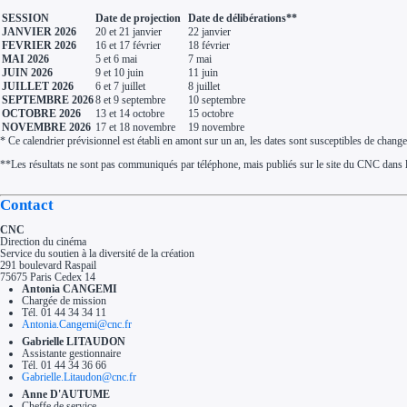
Aides Région Normandie
SESSION
Date de projection
Date de délibérations**
Aides Région Nouvelle-Aquitaine
JANVIER 2026
20 et 21 janvier
22 janvier
Aides Région Occitanie
FEVRIER 2026
16 et 17 février
18 février
Aides Région PACA
Aides Région Pays de la Loire
MAI 2026
5 et 6 mai
7 mai
JUIN 2026
9 et 10 juin
11 juin
Outre-mer
JUILLET 2026
6 et 7 juillet
8 juillet
Aides Région Guadeloupe
Aides Région Guyane
SEPTEMBRE 2026
8 et 9 septembre
10 septembre
Aides Région Martinique
OCTOBRE 2026
13 et 14 octobre
15 octobre
Aides Région Mayotte
NOVEMBRE 2026
17 et 18 novembre
19 novembre
Aides Région Réunion
* Ce calendrier prévisionnel est établi en amont sur un an, les dates sont susceptibles de change
Couvertures
Aides Nationales
**Les résultats ne sont pas communiqués par téléphone, mais publiés sur le site du CNC dans la s
Aides Européennes
Nos tarifs
Contact
Recherche autonome
Accompagnement
CNC
Ressources
Direction du cinéma
FAQ
Service du soutien à la diversité de la création
Blog
291 boulevard Raspail
Nos guides
75675 Paris Cedex 14
Nos partenaires
Antonia CANGEMI
Contactez-nous
Chargée de mission
Tél. 01 44 34 34 11
Antonia.Cangemi@cnc.fr
Gabrielle LITAUDON
Assistante gestionnaire
Tél. 01 44 34 36 66
Gabrielle.Litaudon@cnc.fr
Anne D'AUTUME
Cheffe de service