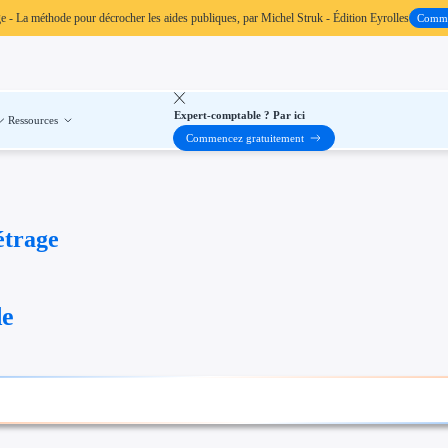
ge
- La méthode pour décrocher les aides publiques, par Michel Struk - Édition Eyrolles
Comm
Expert-comptable ? Par ici
Ressources
Commencez gratuitement
étrage
de