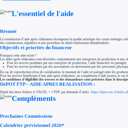
Investir dans une entreprise
Aides Fiscales et sociales
Crédits & réductions d'impôt
L'essentiel de l'aide
Exonération fiscale
Aides Urssaf
Prêts publics
Prêt entreprise
Résumé
Prêt d'honneur
Appel à projet
Avance remboursable
La commission d’aide après réalisation récompense la qualité artistique des courts métrages ache
Garantie bancaire entreprise
des commissions régulières et une procédure de dépôt entièrement dématérialisée.
Objectifs et priorités du financeur
Par financeur
Aides par organisme financeur
Aides Bpifrance
Pourquoi cette aide existe ?
Aides ADEME
Les aides après réalisation sont décernées conjointement aux entreprises de production et aux ré
Tous les financeurs
Pour les œuvres produites par une entreprise de production, l’aide financière est partagée, 
Pour les œuvres produites par des associations ou directement par des personnes physiques 
Solutions MAPi
Simulateur d'éligibilité
En cas de coproduction et/ou de coréalisation, le montant de l’aide est partagé entre les product
Trouvez des idées de dépenses éligibles
Pour les œuvres bénéficiant d’une aide après réalisation, un complément d’aide pourra, le cas é
Quelles aides pour votre secteur ?
Les conditions d’éligibilité des œuvres et des demandeurs sont précisées dans le descripti
Ouvrage
DéPOT FTP – AIDE APRES REALISATION :
Territoires
Dépôt des deux fichiers (1 EXCEL + 1 PDF par demande d’aide) :
https://depot.cnc.fr/inde
Régions de A à H
Aides Région Auvergne-Rhône-Alpes
Compléments
Aides Région Bourgogne-Franche-Comté
Aides Région Bretagne
Aides Région Centre-Val de Loire
Aides Région Corse
Aides Région Grand-Est
Prochaines Commissions
Aides Région Hauts-de-France
Régions de I à P
Calendrier prévisionnel 2026*
Aides Région Île-de-France