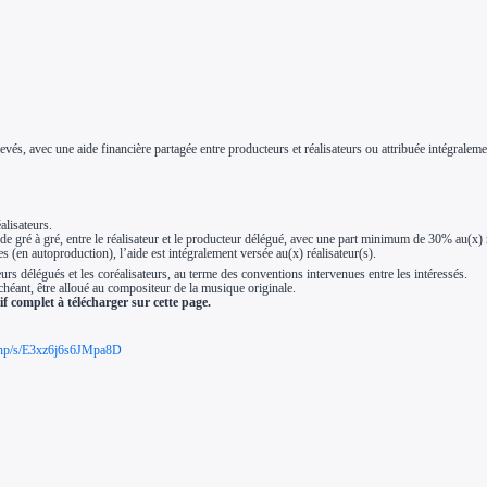
vés, avec une aide financière partagée entre producteurs et réalisateurs ou attribuée intégralem
alisateurs.
de gré à gré, entre le réalisateur et le producteur délégué, avec une part minimum de 30% au(x) r
(en autoproduction), l’aide est intégralement versée au(x) réalisateur(s).
eurs délégués et les coréalisateurs, au terme des conventions intervenues entre les intéressés.
chéant, être alloué au compositeur de la musique originale.
f complet à télécharger sur cette page.
x.php/s/E3xz6j6s6JMpa8D