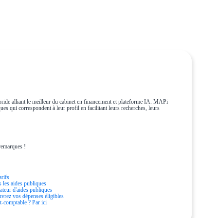
ride alliant le meilleur du cabinet en financement et plateforme IA. MAPi
es qui correspondent à leur profil en facilitant leurs recherches, leurs
remarques !
arifs
s les aides publiques
ateur d'aides publiques
vrez vos dépenses éligibles
t-comptable ? Par ici