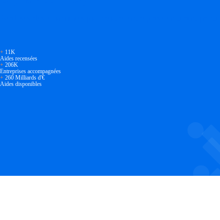
Réalisez des économies pour votre entreprise en tirant parti
+
11K
Aides recensées
+
206K
Entreprises accompagnées
+
260 Milliards d'€
Aides disponibles