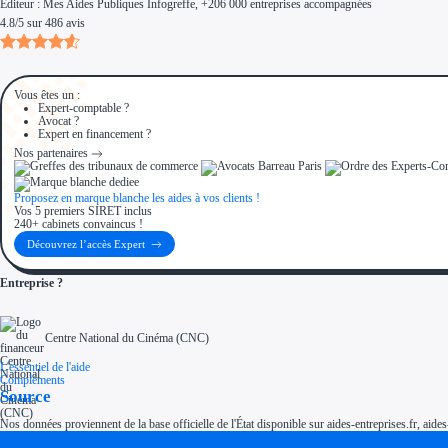
Éditeur :
Mes Aides Publiques Infogreffe
, +206 000 entreprises accompagnées
4.8
/
5
sur
486
avis
Vous êtes un :
Expert-comptable ?
Avocat ?
Expert en financement ?
Nos partenaires
Proposez en marque blanche les aides à vos clients !
Vos 5 premiers SIRET inclus
240+ cabinets convaincus !
Découvrez l’accès Expert
Entreprise ?
Centre National du Cinéma (CNC)
L'essentiel de l'aide
Compléments
Source
Nos données proviennent de la base officielle de l'État disponible sur aides-entreprises.fr, aides
Soyez accompagné