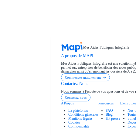
Mes Aides Publiques Infogreffe
A propos de MAPi
Mes Aides Publiques Infogreffe est une solution hyb
permet aux entreprises de bénéficier des aides publiqu
démarches ainsi qu'en montant les dossiers de A à Z.
Commencez gratuitement
Contactez-Nous
Nous sommes à l'écoute de vos questions et de vos 
Contactez-nous
A Propos
Ressources
Liens utiles
La plateforme
FAQ
Nos t
Conditions générales
Blog
Toute
Mentions légales
Kit presse
Simul
Cookies
Décou
Confidentialité
Exper