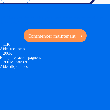
Soyez accompagné
Réalisez des économies pour votre entreprise en tirant
parti des financements publics
Commencer maintenant
+
11K
Aides recensées
+
206K
Entreprises accompagnées
+
260 Milliards d'€
Aides disponibles