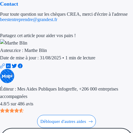
Contact
Aides Région Gran
Pour toute question sur les chèques CREA, merci d'écrire à l'adresse
Aides Région Haut
beestentreprendre@grandest.fr
Régions de I à P
Partagez cet article pour aider vos pairs !
Aides Région Île-d
Auteur.rice :
Marthe Blin
Aides Région Nor
Date de mise à jour : 31/08/2025
•
1 min de lecture
Aides Région Nouve
Aides Région Occit
Éditeur :
Mes Aides Publiques Infogreffe
, +206 000 entreprises
Aides Région PAC
accompagnées
4.8
/
5
sur
486
avis
Aides Région Pays 
Outre-mer
Débloquer d'autres aides