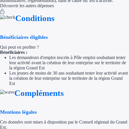
administrative, réglementation), dans le cadre du test d'activité.
Découvrir les autres dépenses
Trouvez des idées de dép
Conditions
Quelles aides pour votre
Ouvrage
Bénéficiaires éligibles
Qui peut en profiter ?
Territoires
Bénéficiaires :
Les demandeurs d'emploi inscrits à Pôle emploi souhaitant tester
Régions de A à H
leur activité avant la création de leur entreprise sur le territoire de
la région Grand Est
Aides Région Auve
Les jeunes de moins de 30 ans souhaitant tester leur activité avant
la création de leur entreprise sur le territoire de la région Grand
Est
Aides Région Bou
Compléments
Aides Région Bret
Aides Région Centr
Mentions légales
Aides Région Cors
Ces données sont mises à disposition par le Conseil régional du Grand
Est.