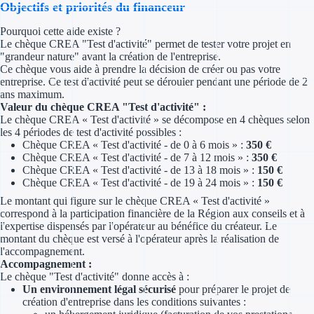
Objectifs et priorités du financeur
Concours entr
Pourquoi cette aide existe ?
Réduction des 
Le chèque CREA "Test d'activité" permet de tester votre projet en
"grandeur nature" avant la création de l'entreprise.
Accompagneme
Ce chèque vous aide à prendre la décision de créer ou pas votre
entreprise. Ce test d'activité peut se dérouler pendant une période de 2
ans maximum.
Investir dans 
Valeur du chèque CREA "Test d'activité" :
Le chèque CREA « Test d'activité » se décompose en 4 chèques selon
Aides Fiscales et so
les 4 périodes de test d'activité possibles :
Chèque CREA « Test d'activité - de 0 à 6 mois » :
350 €
Chèque CREA « Test d'activité - de 7 à 12 mois » :
350 €
Crédits & rédu
Chèque CREA « Test d'activité - de 13 à 18 mois » :
150 €
Chèque CREA « Test d'activité - de 19 à 24 mois » :
150 €
Exonération fi
Le montant qui figure sur le chèque CREA « Test d'activité »
correspond à la participation financière de la Région aux conseils et à
Aides Urssaf
l'expertise dispensés par l'opérateur au bénéfice du créateur. Le
montant du chèque est versé à l'opérateur après la réalisation de
l'accompagnement.
Prêts publics
Accompagnement :
Le chèque "Test d'activité" donne accès à :
Prêt entrepris
Un environnement légal sécurisé
pour préparer le projet de
création d'entreprise dans les conditions suivantes :
Prêt d'honneu