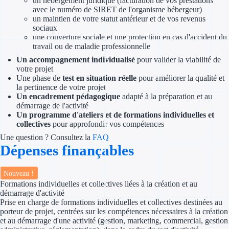
un hébergement juridique (facturation de vos prestations
avec le numéro de SIRET de l'organisme hébergeur)
un maintien de votre statut antérieur et de vos revenus
Appel à projet
sociaux
une couverture sociale et une protection en cas d'accident du
Avance rembo
travail ou de maladie professionnelle
Un accompagnement individualisé
pour valider la viabilité de
Garantie banca
votre projet
Une phase de
test en situation réelle
pour améliorer la qualité et
la pertinence de votre projet
Par financeur
Un encadrement pédagogique
adapté à la préparation et au
démarrage de l'activité
Aides par organism
Un programme d'ateliers et de formations individuelles et
collectives
pour approfondir vos compétences
Aides Bpifran
Une question ? Consultez la
FAQ
Dépenses finançables
Aides ADEM
Nouveau !
Tous les finan
Formations individuelles et collectives liées à la création et au
démarrage d'activité
Prise en charge de formations individuelles et collectives destinées au
Solutions MAPi
porteur de projet, centrées sur les compétences nécessaires à la création
et au démarrage d'une activité (gestion, marketing, commercial, gestion
Simulateur d'éligibilité