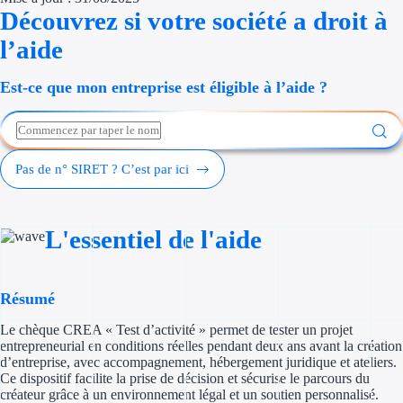
Découvrez si votre société a droit à
Économies d'én
l’aide
Aides RSE ent
Est-ce que mon entreprise est éligible à l’aide ?
Étapes de vie
Création d'ent
Pas de n° SIRET ? C’est par ici
Cession d'entr
Entreprise en d
L'essentiel de l'aide
Aides Ressour
Type de financements
Résumé
Le chèque CREA « Test d’activité » permet de tester un projet
Aides sans rembou
entrepreneurial en conditions réelles pendant deux ans avant la création
d’entreprise, avec accompagnement, hébergement juridique et ateliers.
Subventions
Ce dispositif facilite la prise de décision et sécurise le parcours du
créateur grâce à un environnement légal et un soutien personnalisé.