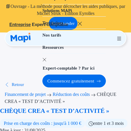
📘
Ouvrage
- La méthode pour décrocher les aides publiques, par
Solutions MAPi
Projets finançables
Michel Struk - Édition Eyrolles
Territoires
Investissement
Commander
Entreprise
Expert-comptable
Nos tarifs
Aides à l'inves
Ressources
Aides immobili
Aides financiè
Expert-comptable ? Par ici
Thématiques
Commencez gratuitement
Retour
Financement i
Financement de projet
Réduction des coûts
CHÈQUE
Transition éco
CREA « TEST D’ACTIVITÉ »
CHÈQUE CREA « TEST D’ACTIVITÉ »
Développement
Prise en charge des coûts : jusqu'à 1 000 €
entre 1 et 3 mois
Transition nu
Mise à jour : 31/08/2025