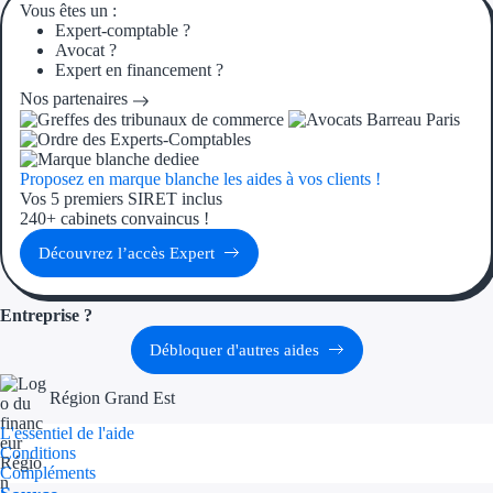
Aides Région Guad
Vous êtes un :
Expert-comptable ?
Avocat ?
Aides Région Guya
Expert en financement ?
Aides Région Mart
Nos partenaires
Aides Région Mayo
Proposez en marque blanche les aides à vos clients !
Aides Région Réun
Vos 5 premiers SIRET inclus
240+ cabinets convaincus !
Couvertures
Découvrez l’accès Expert
Aides Nationales
Entreprise ?
Aides Européennes
Débloquer d'autres aides
Nos tarifs
Région Grand Est
L'essentiel de l'aide
Recherche autonome
Conditions
Compléments
Accompagnement