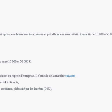
rise, combinant mentorat, réseau et prêt d'honneur sans intérêt ni garantie de 15 000 à 50 000
is entre 15 000 et 50 000 €.
on ou reprise d'entreprise. Il s'articule de la manière
suivante
nt 24 à 36 mois,
 confiance, plébiscité par les lauréats (94%),