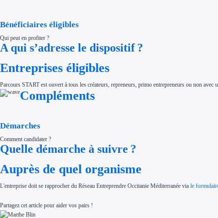
Aides Région Normandie
Aides Région Nouvelle-Aquitaine
Aides Région Occitanie
Bénéficiaires éligibles
Aides Région PACA
Aides Région Pays de la Loire
Qui peut en profiter ?
Outre-mer
A qui s’adresse le dispositif ?
Aides Région Guadeloupe
Aides Région Guyane
Aides Région Martinique
Entreprises éligibles
Aides Région Mayotte
Aides Région Réunion
Couvertures
Parcours START est ouvert à tous les créateurs, repreneurs, primo entrepreneurs ou non avec un
Aides Nationales
Compléments
Aides Européennes
Nos tarifs
Recherche autonome
Accompagnement
Démarches
Ressources
FAQ
Blog
Comment candidater ?
Nos guides
Quelle démarche à suivre ?
Nos partenaires
Contactez-nous
Auprès de quel organisme
L'entreprise doit se rapprocher du Réseau Entreprendre Occitanie Méditerranée via
le formulair
Partagez cet article pour aider vos pairs !