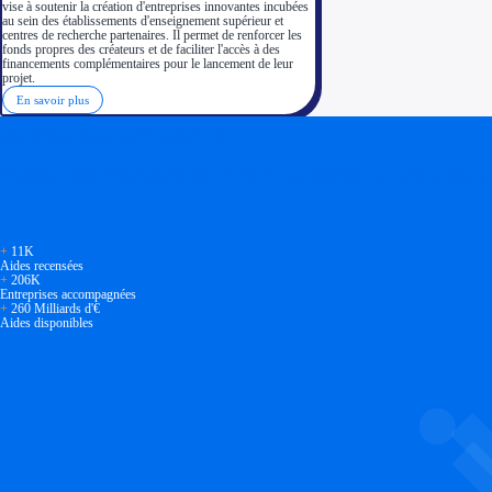
vise à soutenir la création d'entreprises innovantes incubées
au sein des établissements d'enseignement supérieur et
centres de recherche partenaires. Il permet de renforcer les
fonds propres des créateurs et de faciliter l'accès à des
financements complémentaires pour le lancement de leur
projet.
En savoir plus
Soyez accompagné
Réalisez des économies pour votre entreprise en tirant parti
+
11K
Aides recensées
+
206K
Entreprises accompagnées
+
260 Milliards d'€
Aides disponibles