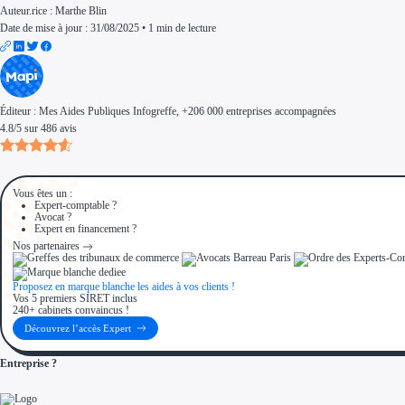
Auteur.rice :
Marthe Blin
Date de mise à jour : 31/08/2025
•
1 min de lecture
Éditeur :
Mes Aides Publiques Infogreffe
, +206 000 entreprises accompagnées
4.8
/
5
sur
486
avis
Vous êtes un :
Expert-comptable ?
Avocat ?
Expert en financement ?
Nos partenaires
Proposez en marque blanche les aides à vos clients !
Vos 5 premiers SIRET inclus
240+ cabinets convaincus !
Découvrez l’accès Expert
Entreprise ?