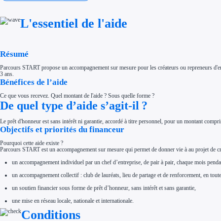
Investir dans une entreprise
Aides Fiscales et sociales
Crédits & réductions d'impôt
L'essentiel de l'aide
Exonération fiscale
Aides Urssaf
Prêts publics
Prêt entreprise
Résumé
Prêt d'honneur
Appel à projet
Avance remboursable
Parcours START propose un accompagnement sur mesure pour les créateurs ou repreneurs d'entrep
Garantie bancaire entreprise
3 ans.
Bénéfices de l’aide
Par financeur
Aides par organisme financeur
Aides Bpifrance
Ce que vous recevez. Quel montant de l'aide ? Sous quelle forme ?
Aides ADEME
De quel type d’aide s’agit-il ?
Tous les financeurs
Solutions MAPi
Le prêt d'honneur est sans intérêt ni garantie, accordé à titre personnel, pour un montant compr
Simulateur d'éligibilité
Objectifs et priorités du financeur
Trouvez des idées de dépenses éligibles
Quelles aides pour votre secteur ?
Pourquoi cette aide existe ?
Ouvrage
Parcours START est un accompagnement sur mesure qui permet de donner vie à au projet de créati
Territoires
Régions de A à H
un accompagnement individuel par un chef d’entreprise, de pair à pair, chaque mois penda
Aides Région Auvergne-Rhône-Alpes
Aides Région Bourgogne-Franche-Comté
un accompagnement collectif : club de lauréats, lieu de partage et de renforcement, en toute
Aides Région Bretagne
Aides Région Centre-Val de Loire
un soutien financier sous forme de prêt d’honneur, sans intérêt et sans garantie,
Aides Région Corse
Aides Région Grand-Est
une mise en réseau locale, nationale et internationale.
Aides Région Hauts-de-France
Conditions
Régions de I à P
Aides Région Île-de-France