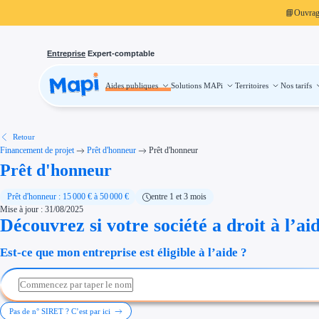
📘
Ouvra
Entreprise
Expert-comptable
Aides publiques
Solutions MAPi
Territoires
Nos tarifs
Aides publiques
Projets finançables
Investissement
Aides à l'investissement
Aides immobilier entreprise
Aides financières entreprise
Retour
Thématiques
Financement de projet
Prêt d'honneur
Prêt d'honneur
Financement innovation
Prêt d'honneur
Transition écologique
Développement international
Transition numérique
Économies d'énergie et d'eau
Prêt d'honneur : 15 000 € à 50 000 €
entre 1 et 3 mois
Aides RSE entreprise
Mise à jour : 31/08/2025
Étapes de vie
Découvrez si votre société a droit à l’ai
Création d'entreprise
Cession d'entreprise
Entreprise en difficulté
Est-ce que mon entreprise est éligible à l’aide ?
Aides Ressources Humaines
Type de financements
Aides sans remboursement
Subventions
Concours entreprise
Réduction des coûts
Pas de n° SIRET ? C’est par ici
Accompagnement entreprise