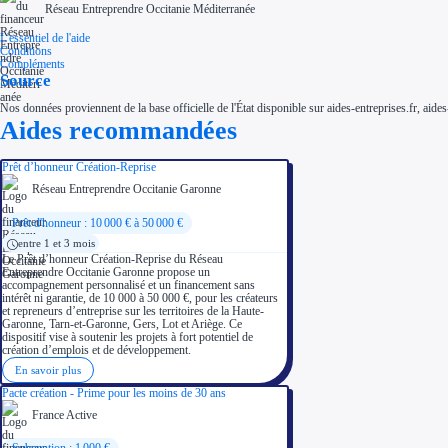
Réseau Entreprendre Occitanie Méditerranée
L'essentiel de l'aide
Conditions
Compléments
Source
Nos données proviennent de la base officielle de l'État disponible sur aides-entreprises.fr, aides
Aides recommandées
Prêt d’honneur Création-Reprise
Réseau Entreprendre Occitanie Garonne
Prêt d'honneur : 10 000 € à 50 000 €
entre 1 et 3 mois
Le Prêt d’honneur Création-Reprise du Réseau
Entreprendre Occitanie Garonne propose un
accompagnement personnalisé et un financement sans
intérêt ni garantie, de 10 000 à 50 000 €, pour les créateurs
et repreneurs d’entreprise sur les territoires de la Haute-
Garonne, Tarn-et-Garonne, Gers, Lot et Ariège. Ce
dispositif vise à soutenir les projets à fort potentiel de
création d’emplois et de développement.
En savoir plus
Pacte création - Prime pour les moins de 30 ans
France Active