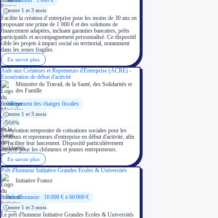
Subvention : 1 000 €
entre 1 et 3 mois
Facilite la création d’entreprise pour les moins de 30 ans en
proposant une prime de 1 000 € et des solutions de
financement adaptées, incluant garanties bancaires, prêts
participatifs et accompagnement personnalisé. Ce dispositif
cible les projets à impact social ou territorial, notamment
dans les zones fragiles.
En savoir plus
Aide aux Créateurs et Repreneurs d'Entreprise (ACRE) -
Exonération de début d'activité
Ministère du Travail, de la Santé, des Solidarités et
des Famille
Allègement des charges fiscales
entre 1 et 3 mois
50%
Exonération temporaire de cotisations sociales pour les
créateurs et repreneurs d'entreprise en début d'activité, afin
de faciliter leur lancement. Dispositif particulièrement
attractif pour les chômeurs et jeunes entrepreneurs.
En savoir plus
Prêt d'honneur Initiative Grandes Ecoles & Universités
Initiative France
Prêt d'honneur : 10 000 € à 60 000 €
entre 1 et 3 mois
Le prêt d'honneur Initiative Grandes Ecoles & Universités