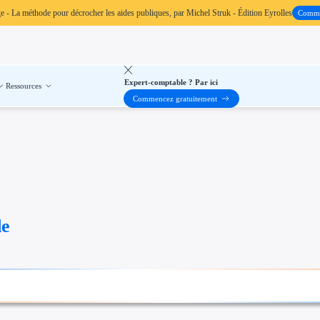
ge
- La méthode pour décrocher les aides publiques, par Michel Struk - Édition Eyrolles
Comm
Expert-comptable ? Par ici
Ressources
Commencez gratuitement
de