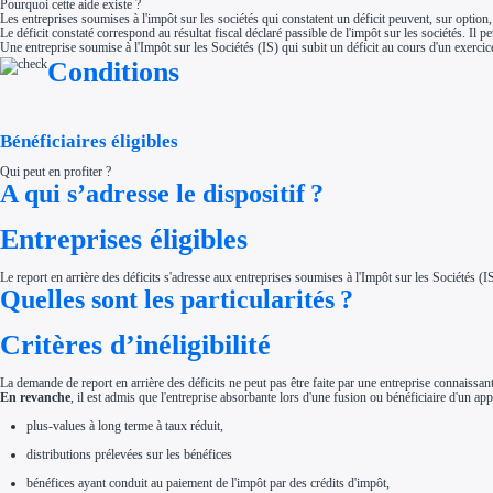
Pourquoi cette aide existe ?
Aides Région Normandie
Les entreprises soumises à l'impôt sur les sociétés qui constatent un déficit peuvent, sur option, 
Aides Région Nouvelle-Aquitaine
Le déficit constaté correspond au résultat fiscal déclaré passible de l'impôt sur les sociétés. Il pe
Aides Région Occitanie
Une entreprise soumise à l'Impôt sur les Sociétés (IS) qui subit un déficit au cours d'un exercic
Aides Région PACA
Conditions
Aides Région Pays de la Loire
Outre-mer
Aides Région Guadeloupe
Aides Région Guyane
Aides Région Martinique
Bénéficiaires éligibles
Aides Région Mayotte
Aides Région Réunion
Qui peut en profiter ?
Couvertures
A qui s’adresse le dispositif ?
Aides Nationales
Aides Européennes
Entreprises éligibles
Nos tarifs
Recherche autonome
Accompagnement
Le report en arrière des déficits s'adresse aux entreprises soumises à l'Impôt sur les Sociétés (IS
Ressources
Quelles sont les particularités ?
FAQ
Blog
Nos guides
Critères d’inéligibilité
Nos partenaires
Contactez-nous
La demande de report en arrière des déficits ne peut pas être faite par une entreprise connaissant
En revanche
, il est admis que l'entreprise absorbante lors d'une fusion ou bénéficiaire d'un app
plus-values à long terme à taux réduit,
distributions prélevées sur les bénéfices
bénéfices ayant conduit au paiement de l'impôt par des crédits d'impôt,