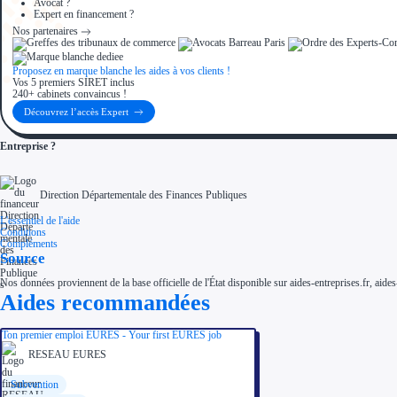
Avocat ?
Expert en financement ?
Nos partenaires
Proposez en marque blanche les aides à vos clients !
Vos 5 premiers SIRET inclus
240+ cabinets convaincus !
Découvrez l’accès Expert
Entreprise ?
Direction Départementale des Finances Publiques
L'essentiel de l'aide
Conditions
Compléments
Source
Nos données proviennent de la base officielle de l'État disponible sur aides-entreprises.fr, aides
Aides recommandées
Ton premier emploi EURES - Your first EURES job
RESEAU EURES
Subvention