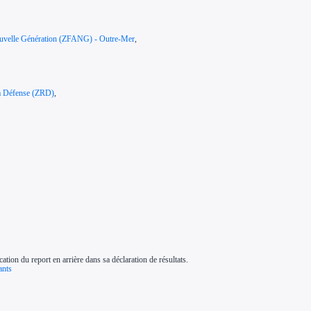
 Nouvelle Génération (ZFANG) - Outre-Mer
,
 la Défense (ZRD)
,
cation du report en arrière dans sa déclaration de résultats.
ants