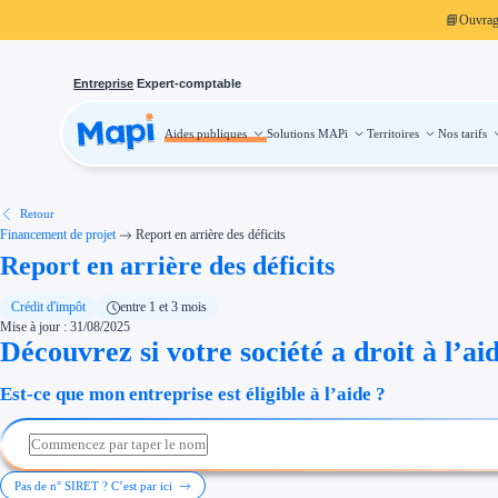
📘
Ouvra
Entreprise
Expert-comptable
Aides publiques
Solutions MAPi
Territoires
Nos tarifs
Aides publiques
Projets finançables
Investissement
Aides à l'investissement
Aides immobilier entreprise
Aides financières entreprise
Retour
Thématiques
Financement de projet
Report en arrière des déficits
Financement innovation
Report en arrière des déficits
Transition écologique
Développement international
Transition numérique
Économies d'énergie et d'eau
Crédit d'impôt
entre 1 et 3 mois
Aides RSE entreprise
Mise à jour : 31/08/2025
Étapes de vie
Découvrez si votre société a droit à l’ai
Création d'entreprise
Cession d'entreprise
Entreprise en difficulté
Est-ce que mon entreprise est éligible à l’aide ?
Aides Ressources Humaines
Type de financements
Aides sans remboursement
Subventions
Concours entreprise
Réduction des coûts
Pas de n° SIRET ? C’est par ici
Accompagnement entreprise