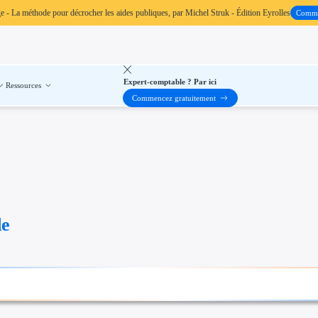
ge
- La méthode pour décrocher les aides publiques, par Michel Struk - Édition Eyrolles
Comm
Expert-comptable ? Par ici
Ressources
Commencez gratuitement
de