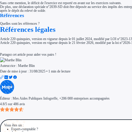
Sans cette mention, le déficit de l'exercice est reporté en avant sur les exercices suivants.
De plus, une déclaration spéciale n°2039-SD doit être déposée au service des impôts des entreprises 
après le dépôt du relevé de solde.
Références
Quelles sont les références ?
Références légales
Article 220 quinquies, version en vigueur depuis le 01 juillet 2024, modifié par LOI n°2023-1
Article 220 quinquies, version en vigueur depuis le 21 février 2026, modifié par la loi n°2026-1
Partagez cet article pour aider vos pairs !
Auteur.rice :
Marthe Blin
Date de mise à jour : 31/08/2025
•
1 min de lecture
Éditeur :
Mes Aides Publiques Infogreffe
, +206 000 entreprises accompagnées
4.8
/
5
sur
486
avis
Vous êtes un :
Expert-comptable ?