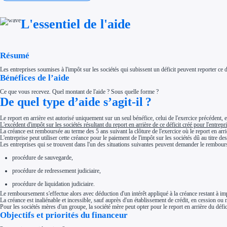
Investir dans une entreprise
Aides Fiscales et sociales
Crédits & réductions d'impôt
L'essentiel de l'aide
Exonération fiscale
Aides Urssaf
Prêts publics
Prêt entreprise
Résumé
Prêt d'honneur
Appel à projet
Avance remboursable
Les entreprises soumises à l'impôt sur les sociétés qui subissent un déficit peuvent reporter ce 
Garantie bancaire entreprise
Bénéfices de l’aide
Par financeur
Aides par organisme financeur
Ce que vous recevez. Quel montant de l'aide ? Sous quelle forme ?
Aides Bpifrance
De quel type d’aide s’agit-il ?
Aides ADEME
Tous les financeurs
Le report en arrière est autorisé uniquement sur un seul bénéfice, celui de l'exercice précédent, 
Solutions MAPi
L'excédent d'impôt sur les sociétés résultant du report en arrière de ce déficit créé pour l'entrep
Simulateur d'éligibilité
La créance est remboursée au terme des 5 ans suivant la clôture de l'exercice où le report en arri
Trouvez des idées de dépenses éligibles
L'entreprise peut utiliser cette créance pour le paiement de l'impôt sur les sociétés dû au titre 
Quelles aides pour votre secteur ?
Les entreprises qui se trouvent dans l'un des situations suivantes peuvent demander le rembours
Ouvrage
Territoires
procédure de sauvegarde,
Régions de A à H
Aides Région Auvergne-Rhône-Alpes
procédure de redressement judiciaire,
Aides Région Bourgogne-Franche-Comté
Aides Région Bretagne
procédure de liquidation judiciaire.
Aides Région Centre-Val de Loire
Le remboursement s'effectue alors avec déduction d'un intérêt appliqué à la créance restant à im
Aides Région Corse
La créance est inaliénable et incessible, sauf auprès d'un établissement de crédit, en cession ou 
Aides Région Grand-Est
Pour les sociétés mères d'un groupe, la société mère peut opter pour le report en arrière du défic
Aides Région Hauts-de-France
Objectifs et priorités du financeur
Régions de I à P
Aides Région Île-de-France