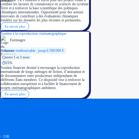
combler les lacunes de connaissance en sciences du système
Terre et à renforcer la base scientifique des politiques
climatiques internationales. Opportunité pour des acteurs
innovants de contribuer à des évaluations climatiques
fondées sur les données les plus récentes et pertinentes.
En savoir plus
Soutien à la coproduction cinématographique
Eurimages
Avance remboursable : jusqu'à 500 000 €
entre 1 et 3 mois
25%
Soutien financier destiné à encourager la coproduction
internationale de longs métrages de fiction, d’animation et
de documentaires entre producteurs indépendants de
différents États membres. Ce dispositif vise à renforcer la
collaboration européenne et à faciliter le financement de
projets cinématographiques ambitieux.
En savoir plus
Soyez accompagné
Réalisez des économies pour votre entreprise en tirant parti
+
11K