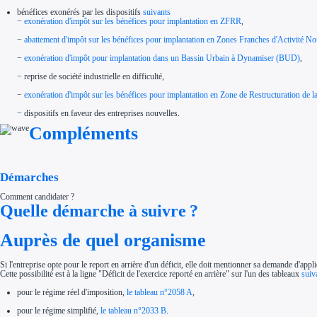
bénéfices exonérés par les dispositifs
suivants
−
exonération d'impôt sur les bénéfices pour implantation en ZFRR
,
−
abattement d'impôt sur les bénéfices pour implantation en Zones Franches d'Activité
−
exonération d'impôt pour implantation dans un Bassin Urbain à Dynamiser (BUD)
,
− reprise de société industrielle en difficulté,
−
exonération d'impôt sur les bénéfices pour implantation en Zone de Restructuration de
− dispositifs en faveur des entreprises nouvelles.
Compléments
Démarches
Comment candidater ?
Quelle démarche à suivre ?
Auprès de quel organisme
Si l'entreprise opte pour le report en arrière d'un déficit, elle doit mentionner sa demande d'appli
Cette possibilité est à la ligne "Déficit de l'exercice reporté en arrière" sur l'un des tableaux
suiv
pour le régime réel d'imposition,
le tableau n°2058 A
,
pour le régime simplifié,
le tableau n°2033 B
.