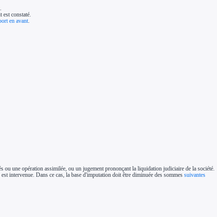
.
t est constaté.
ort en avant
.
tés ou une opération assimilée, ou un jugement prononçant la liquidation judiciaire de la société.
ation est intervenue. Dans ce cas, la base d'imputation doit être diminuée des sommes
suivantes