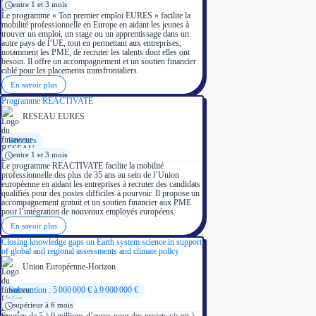
entre 1 et 3 mois
Le programme « Ton premier emploi EURES » facilite la
mobilité professionnelle en Europe en aidant les jeunes à
trouver un emploi, un stage ou un apprentissage dans un
autre pays de l’UE, tout en permettant aux entreprises,
notamment les PME, de recruter les talents dont elles ont
besoin. Il offre un accompagnement et un soutien financier
ciblé pour les placements transfrontaliers.
En savoir plus
Programme REACTIVATE
RESEAU EURES
Services
entre 1 et 3 mois
Le programme REACTIVATE facilite la mobilité
professionnelle des plus de 35 ans au sein de l’Union
européenne en aidant les entreprises à recruter des candidats
qualifiés pour des postes difficiles à pourvoir. Il propose un
accompagnement gratuit et un soutien financier aux PME
pour l’intégration de nouveaux employés européens.
En savoir plus
Closing knowledge gaps on Earth system science in support
of global and regional assessments and climate policy
Union Européenne-Horizon
Subvention : 5 000 000 € à 9 000 000 €
supérieur à 6 mois
Soutien de 5 à 9 millions d’euros pour des projets visant à