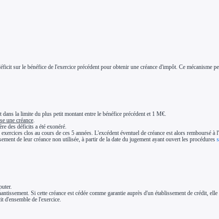
déficit sur le bénéfice de l'exercice précédent pour obtenir une créance d'impôt. Ce mécanisme pe
et dans la limite du plus petit montant entre le bénéfice précédent et 1 M€.
rise une créance
.
ère des déficits a été exonéré.
des exercices clos au cours de ces 5 années. L'excédent éventuel de créance est alors remboursé à l
ement de leur créance non utilisée, à partir de la date du jugement ayant ouvert les procédures
puter.
nantissement. Si cette créance est cédée comme garantie auprès d'un établissement de crédit, elle 
it d'ensemble de l'exercice.