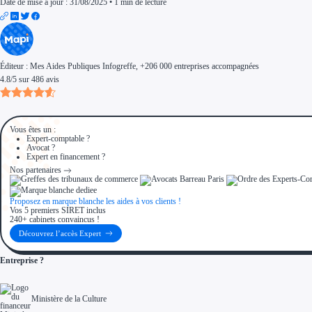
Date de mise à jour : 31/08/2025
•
1 min de lecture
Éditeur :
Mes Aides Publiques Infogreffe
, +206 000 entreprises accompagnées
4.8
/
5
sur
486
avis
Vous êtes un :
Expert-comptable ?
Avocat ?
Expert en financement ?
Nos partenaires
Proposez en marque blanche les aides à vos clients !
Vos 5 premiers SIRET inclus
240+ cabinets convaincus !
Découvrez l’accès Expert
Entreprise ?
Ministère de la Culture