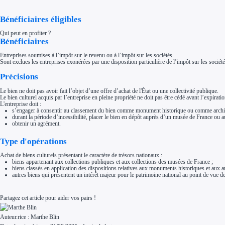
Aides Région Normandie
Aides Région Nouvelle-Aquitaine
Bénéficiaires éligibles
Aides Région Occitanie
Aides Région PACA
Aides Région Pays de la Loire
Qui peut en profiter ?
Bénéficiaires
Outre-mer
Aides Région Guadeloupe
Aides Région Guyane
Entreprises soumises à l’impôt sur le revenu ou à l’impôt sur les sociétés.
Aides Région Martinique
Sont exclues les entreprises exonérées par une disposition particulière de l’impôt sur les sociétés
Aides Région Mayotte
Aides Région Réunion
Précisions
Couvertures
Aides Nationales
Le bien ne doit pas avoir fait l’objet d’une offre d’achat de l'État ou une collectivité publique.
Aides Européennes
Le bien culturel acquis par l’entreprise en pleine propriété ne doit pas être cédé avant l’expiratio
L'entreprise doit :
Nos tarifs
s’engager à consentir au classement du bien comme monument historique ou comme archiv
Recherche autonome
durant la période d’incessibilité, placer le bien en dépôt auprès d’un musée de France ou a
Accompagnement
obtenir un agrément.
Ressources
FAQ
Type d'opérations
Blog
Nos guides
Nos partenaires
Achat de biens culturels présentant le caractère de trésors nationaux :
Contactez-nous
biens appartenant aux collections publiques et aux collections des musées de France ;
biens classés en application des dispositions relatives aux monuments historiques et aux a
autres biens qui présentent un intérêt majeur pour le patrimoine national au point de vue de l
Partagez cet article pour aider vos pairs !
Auteur.rice :
Marthe Blin