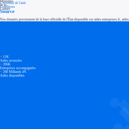
L'essentiel de l'aide
Conditions
Source
Nos données proviennent de la base officielle de l'État disponible sur aides-entreprises.fr, aides
Soyez accompagné
Réalisez des économies pour votre entreprise en tirant parti
+
11K
Aides recensées
+
206K
Entreprises accompagnées
+
260 Milliards d'€
Aides disponibles