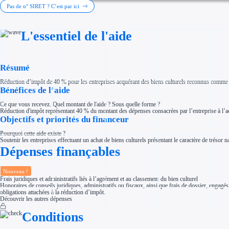
Investir dans une entreprise
Pas de n° SIRET ? C’est par ici
Aides Fiscales et sociales
Crédits & réductions d'impôt
Exonération fiscale
L'essentiel de l'aide
Aides Urssaf
Prêts publics
Prêt entreprise
Prêt d'honneur
Appel à projet
Résumé
Avance remboursable
Garantie bancaire entreprise
Réduction d’impôt de 40 % pour les entreprises acquérant des biens culturels reconnus comme tr
Par financeur
Bénéfices de l’aide
Aides par organisme financeur
Aides Bpifrance
Ce que vous recevez. Quel montant de l'aide ? Sous quelle forme ?
Aides ADEME
Réduction d'impôt représentant 40 % du montant des dépenses consacrées par l’entreprise à l’ac
Tous les financeurs
Objectifs et priorités du financeur
Solutions MAPi
Simulateur d'éligibilité
Pourquoi cette aide existe ?
Trouvez des idées de dépenses éligibles
Soutenir les entreprises effectuant un achat de biens culturels présentant le caractère de trésor na
Quelles aides pour votre secteur ?
Dépenses finançables
Ouvrage
Territoires
Régions de A à H
Aides Région Auvergne-Rhône-Alpes
Nouveau !
Aides Région Bourgogne-Franche-Comté
Frais juridiques et administratifs liés à l’agrément et au classement du bien culturel
Aides Région Bretagne
Honoraires de conseils juridiques, administratifs ou fiscaux, ainsi que frais de dossier, eng
Aides Région Centre-Val de Loire
obligations attachées à la réduction d’impôt.
Aides Région Corse
Découvrir les autres dépenses
Aides Région Grand-Est
Aides Région Hauts-de-France
Conditions
Régions de I à P
Aides Région Île-de-France