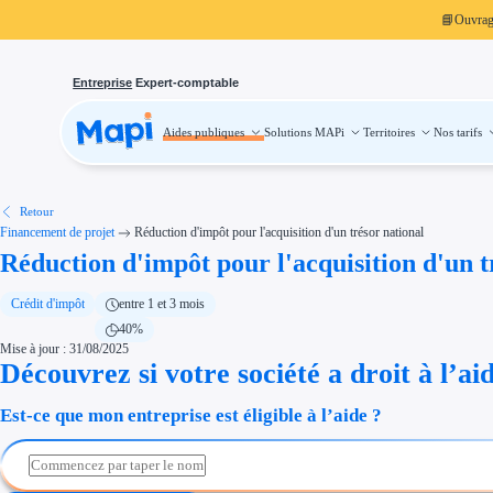
📘
Ouvra
Entreprise
Expert-comptable
Aides publiques
Solutions MAPi
Territoires
Nos tarifs
Aides publiques
Projets finançables
Investissement
Aides à l'investissement
Aides immobilier entreprise
Aides financières entreprise
Retour
Thématiques
Financement de projet
Réduction d'impôt pour l'acquisition d'un trésor national
Financement innovation
Réduction d'impôt pour l'acquisition d'un t
Transition écologique
Développement international
Transition numérique
Économies d'énergie et d'eau
Crédit d'impôt
entre 1 et 3 mois
Aides RSE entreprise
40%
Étapes de vie
Mise à jour : 31/08/2025
Création d'entreprise
Cession d'entreprise
Découvrez si votre société a droit à l’ai
Entreprise en difficulté
Aides Ressources Humaines
Est-ce que mon entreprise est éligible à l’aide ?
Type de financements
Aides sans remboursement
Subventions
Concours entreprise
Réduction des coûts
Accompagnement entreprise