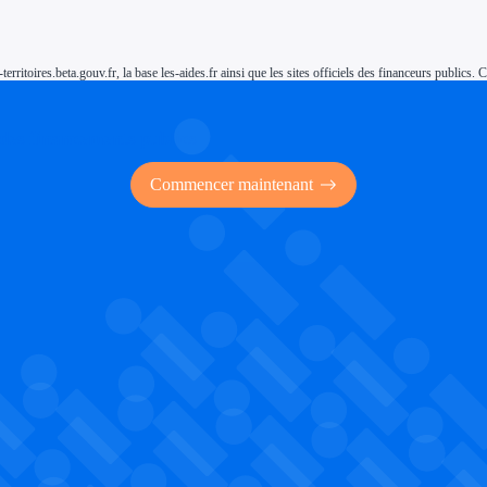
-territoires.beta.gouv.fr, la base les-aides.fr ainsi que les sites officiels des financeurs public
 des financements publics
Commencer maintenant