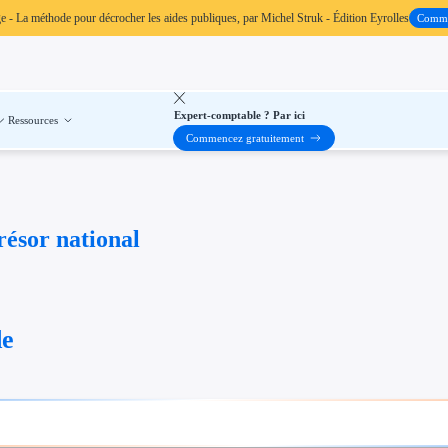
ge
- La méthode pour décrocher les aides publiques, par Michel Struk - Édition Eyrolles
Comm
Expert-comptable ? Par ici
Ressources
Commencez gratuitement
résor national
de