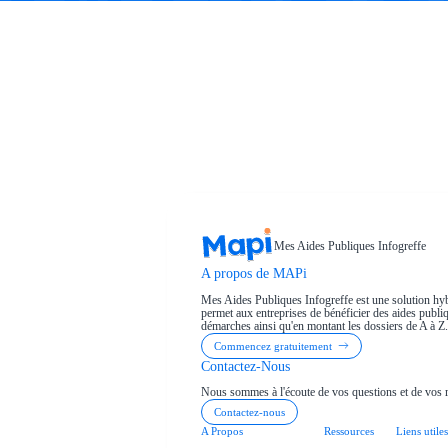
Mes Aides Publiques Infogreffe
A propos de MAPi
Mes Aides Publiques Infogreffe est une solution hyb
permet aux entreprises de bénéficier des aides publiqu
démarches ainsi qu'en montant les dossiers de A à Z.
Commencez gratuitement
Contactez-Nous
Nous sommes à l'écoute de vos questions et de vos 
Contactez-nous
A Propos
Ressources
Liens utiles