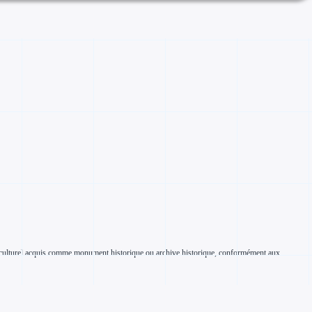
ien culturel acquis comme monument historique ou archive historique, conformément aux