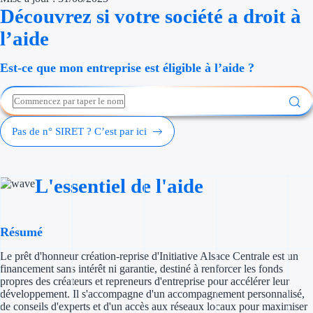
Découvrez si votre société a droit à
Économies d'én
l’aide
Aides RSE ent
Est-ce que mon entreprise est éligible à l’aide ?
Étapes de vie
Création d'ent
Pas de n° SIRET ? C’est par ici
Cession d'entr
Entreprise en d
L'essentiel de l'aide
Aides Ressour
Type de financements
Résumé
Le prêt d'honneur création-reprise d'Initiative Alsace Centrale est un
Aides sans rembou
financement sans intérêt ni garantie, destiné à renforcer les fonds
propres des créateurs et repreneurs d'entreprise pour accélérer leur
Subventions
développement. Il s'accompagne d'un accompagnement personnalisé,
de conseils d'experts et d'un accès aux réseaux locaux pour maximiser