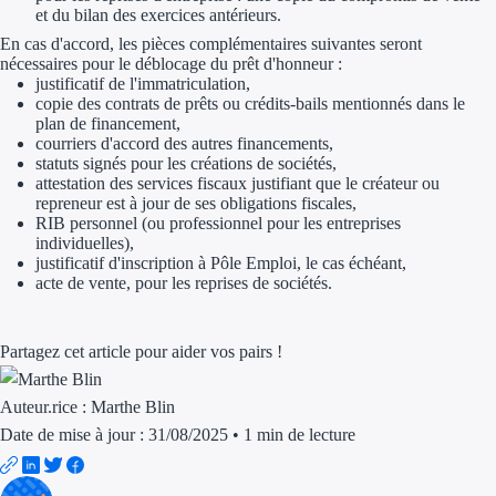
Aides Région Guad
et du bilan des exercices antérieurs.
En cas d'accord, les pièces complémentaires suivantes seront
Aides Région Guya
nécessaires pour le déblocage du prêt d'honneur :
justificatif de l'immatriculation,
Aides Région Mart
copie des contrats de prêts ou crédits-bails mentionnés dans le
plan de financement,
courriers d'accord des autres financements,
Aides Région Mayo
statuts signés pour les créations de sociétés,
attestation des services fiscaux justifiant que le créateur ou
Aides Région Réun
repreneur est à jour de ses obligations fiscales,
RIB personnel (ou professionnel pour les entreprises
individuelles),
Couvertures
justificatif d'inscription à Pôle Emploi, le cas échéant,
acte de vente, pour les reprises de sociétés.
Aides Nationales
Aides Européennes
Partagez cet article pour aider vos pairs !
Nos tarifs
Auteur.rice :
Marthe Blin
Date de mise à jour : 31/08/2025
•
1 min de lecture
Recherche autonome
Accompagnement