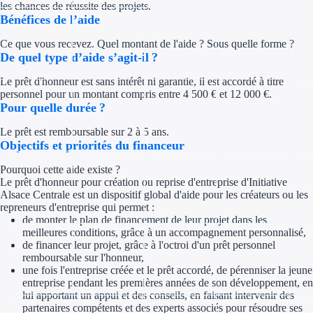
les chances de réussite des projets.
Concours entr
Bénéfices de l’aide
Réduction des 
Ce que vous recevez. Quel montant de l'aide ? Sous quelle forme ?
De quel type d’aide s’agit-il ?
Accompagneme
Le prêt d'honneur est sans intérêt ni garantie, il est accordé à titre
personnel pour un montant compris entre 4 500 € et 12 000 €.
Investir dans 
Pour quelle durée ?
Aides Fiscales et so
Le prêt est remboursable sur 2 à 5 ans.
Objectifs et priorités du financeur
Crédits & rédu
Pourquoi cette aide existe ?
Le prêt d'honneur pour création ou reprise d'entreprise d'Initiative
Exonération fi
Alsace Centrale est un dispositif global d'aide pour les créateurs ou les
repreneurs d'entreprise qui permet :
Aides Urssaf
de monter le plan de financement de leur projet dans les
meilleures conditions, grâce à un accompagnement personnalisé,
de financer leur projet, grâce à l'octroi d'un prêt personnel
Prêts publics
remboursable sur l'honneur,
une fois l'entreprise créée et le prêt accordé, de pérenniser la jeune
entreprise pendant les premières années de son développement, en
Prêt entrepris
lui apportant un appui et des conseils, en faisant intervenir des
partenaires compétents et des experts associés pour résoudre ses
Prêt d'honneu