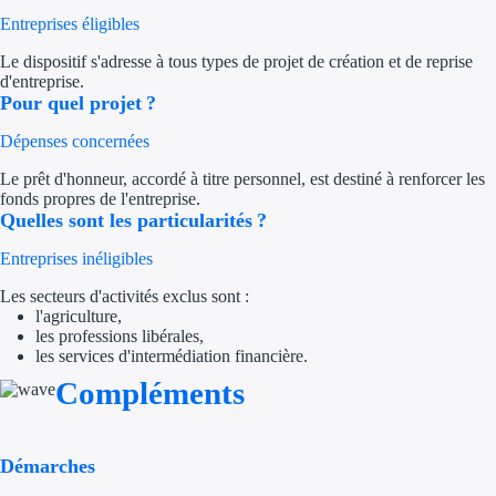
Entreprises éligibles
Trouvez des idées de dép
Le dispositif s'adresse à tous types de projet de création et de reprise
d'entreprise.
Quelles aides pour votre
Pour quel projet ?
Ouvrage
Dépenses concernées
Le prêt d'honneur, accordé à titre personnel, est destiné à renforcer les
Territoires
fonds propres de l'entreprise.
Quelles sont les particularités ?
Régions de A à H
Entreprises inéligibles
Aides Région Auve
Les secteurs d'activités exclus sont :
l'agriculture,
Aides Région Bou
les professions libérales,
les services d'intermédiation financière.
Aides Région Bret
Compléments
Aides Région Centr
Démarches
Aides Région Cors