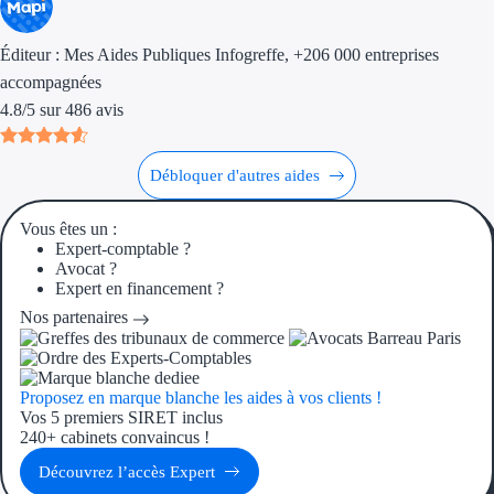
Ressources
Éditeur :
Mes Aides Publiques Infogreffe
, +206 000 entreprises
accompagnées
FAQ
4.8
/
5
sur
486
avis
Blog
Débloquer d'autres aides
Nos guides
Vous êtes un :
Nos partenaires
Expert-comptable ?
Avocat ?
Contactez-nous
Expert en financement ?
Nos partenaires
Proposez en marque blanche les aides à vos clients !
Vos 5 premiers SIRET inclus
240+ cabinets convaincus !
Découvrez l’accès Expert