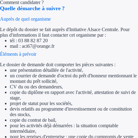
Comment candidater ?
Aides Région Gran
Quelle démarche à suivre ?
Aides Région Haut
Auprès de quel organisme
Le dépôt du dossier se fait auprès d'Initiative Alsace Centrale. Pour
Régions de I à P
plus d'informations il faut contacter cet organisme par :
tél : 03 88 82 87 20
Aides Région Île-d
mail : aci67@orange.fr
Éléments à prévoir
Aides Région Nor
Le dossier de demande doit comporter les pièces suivantes :
une présentation détaillée de l'activité,
Aides Région Nouve
un courrier de demande d'octroi du prêt d'honneur mentionnant le
montant du prêt sollicité,
Aides Région Occit
CV du ou des demandeurs,
copie du diplôme en rapport avec l'activité, attestation de suivi de
Aides Région PAC
stage,
projet de statut pour les sociétés,
devis relatifs au programme d'investissement ou de constitution
Aides Région Pays 
des stocks,
copie du contrat de bail,
pour les activités déjà démarrées : la situation comptable
Outre-mer
intermédiaire,
pour les reprises d'entreprise : une copie du compromis de vente