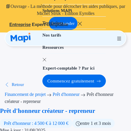
📘
Ouvrage
- La méthode pour décrocher les aides publiques, par
Solutions MAPi
Projets finançables
Michel Struk - Édition Eyrolles
Territoires
Investissement
Commander
Entreprise
Expert-comptable
Nos tarifs
Aides à l'inves
Ressources
Aides immobili
Aides financiè
Expert-comptable ? Par ici
Thématiques
Commencez gratuitement
Retour
Financement i
Financement de projet
Prêt d'honneur
Prêt d'honneur
Transition éco
créateur - repreneur
Prêt d'honneur créateur - repreneur
Développement
Prêt d'honneur : 4 500 € à 12 000 €
entre 1 et 3 mois
Transition nu
Mise à jour : 31/08/2025