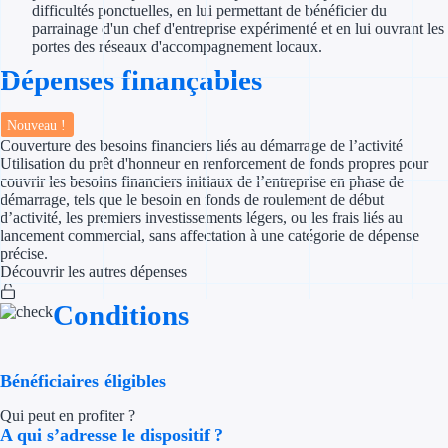
difficultés ponctuelles, en lui permettant de bénéficier du
parrainage d'un chef d'entreprise expérimenté et en lui ouvrant les
Appel à projet
portes des réseaux d'accompagnement locaux.
Dépenses finançables
Avance rembo
Nouveau !
Garantie banca
Couverture des besoins financiers liés au démarrage de l’activité
Utilisation du prêt d'honneur en renforcement de fonds propres pour
Par financeur
couvrir les besoins financiers initiaux de l’entreprise en phase de
démarrage, tels que le besoin en fonds de roulement de début
d’activité, les premiers investissements légers, ou les frais liés au
Aides par organism
lancement commercial, sans affectation à une catégorie de dépense
précise.
Aides Bpifran
Découvrir les autres dépenses
Aides ADEM
Conditions
Tous les finan
Bénéficiaires éligibles
Solutions MAPi
Qui peut en profiter ?
A qui s’adresse le dispositif ?
Simulateur d'éligibilité