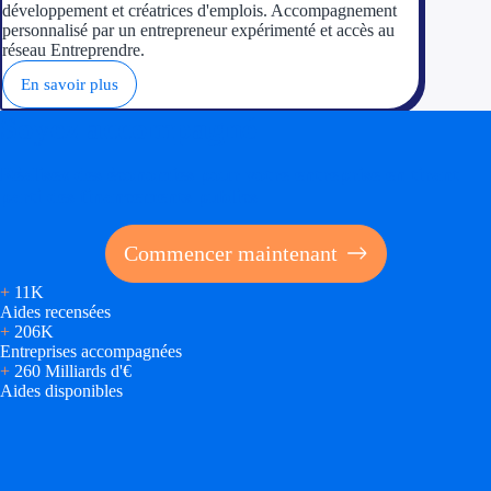
développement et créatrices d'emplois. Accompagnement
personnalisé par un entrepreneur expérimenté et accès au
réseau Entreprendre.
En savoir plus
Soyez accompagné
Réalisez des économies pour votre entreprise en tirant
parti des financements publics
Commencer maintenant
+
11K
Aides recensées
+
206K
Entreprises accompagnées
+
260 Milliards d'€
Aides disponibles