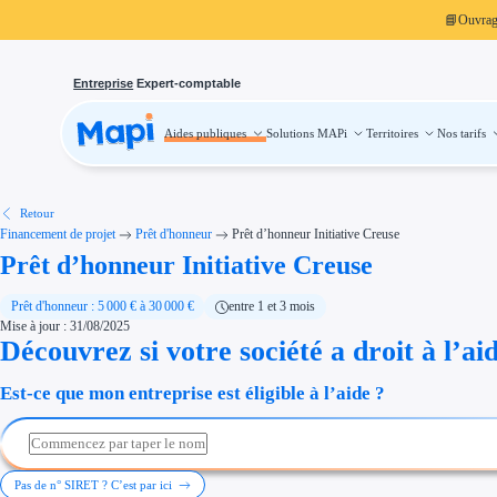
📘
Ouvra
Entreprise
Expert-comptable
Aides publiques
Solutions MAPi
Territoires
Nos tarifs
Aides publiques
Projets finançables
Investissement
Aides à l'investissement
Aides immobilier entreprise
Aides financières entreprise
Retour
Thématiques
Financement de projet
Prêt d'honneur
Prêt d’honneur Initiative Creuse
Financement innovation
Prêt d’honneur Initiative Creuse
Transition écologique
Développement international
Transition numérique
Économies d'énergie et d'eau
Prêt d'honneur : 5 000 € à 30 000 €
entre 1 et 3 mois
Aides RSE entreprise
Mise à jour : 31/08/2025
Étapes de vie
Découvrez si votre société a droit à l’ai
Création d'entreprise
Cession d'entreprise
Entreprise en difficulté
Est-ce que mon entreprise est éligible à l’aide ?
Aides Ressources Humaines
Type de financements
Aides sans remboursement
Subventions
Concours entreprise
Réduction des coûts
Pas de n° SIRET ? C’est par ici
Accompagnement entreprise