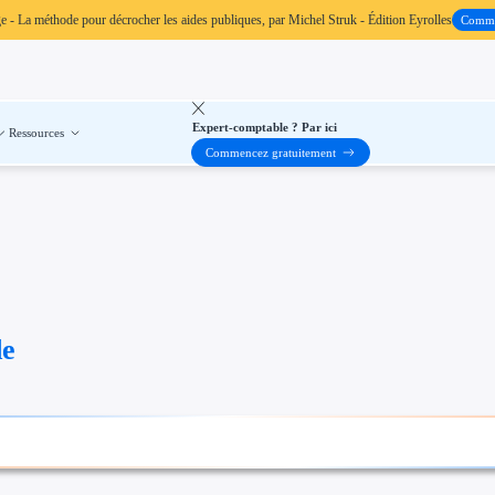
ge
- La méthode pour décrocher les aides publiques, par Michel Struk - Édition Eyrolles
Comm
Expert-comptable ? Par ici
Ressources
Commencez gratuitement
de