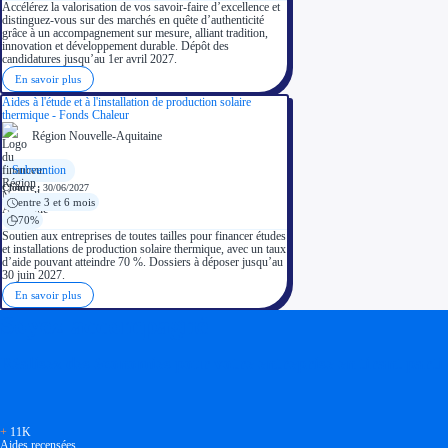
Accélérez la valorisation de vos savoir-faire d’excellence et
distinguez-vous sur des marchés en quête d’authenticité
grâce à un accompagnement sur mesure, alliant tradition,
innovation et développement durable. Dépôt des
candidatures jusqu’au 1er avril 2027.
En savoir plus
Aides à l'étude et à l'installation de production solaire
thermique - Fonds Chaleur
Région Nouvelle-Aquitaine
Subvention
Clôture :
30/06/2027
entre 3 et 6 mois
70%
Soutien aux entreprises de toutes tailles pour financer études
et installations de production solaire thermique, avec un taux
d’aide pouvant atteindre 70 %. Dossiers à déposer jusqu’au
30 juin 2027.
En savoir plus
Soyez accompagné
Réalisez des économies pour votre entreprise en tirant parti
+
11K
Aides recensées