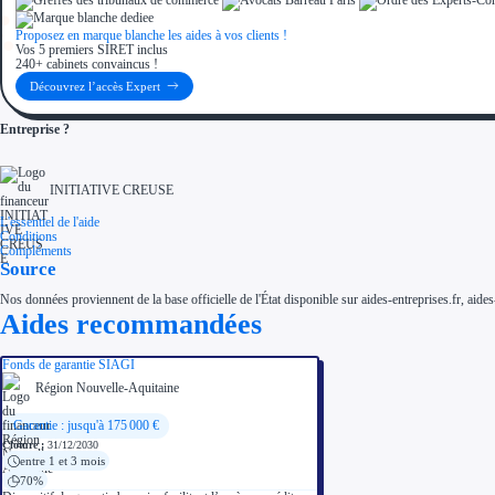
Proposez en marque blanche les aides à vos clients !
Vos 5 premiers SIRET inclus
240+ cabinets convaincus !
Découvrez l’accès Expert
Entreprise ?
INITIATIVE CREUSE
L'essentiel de l'aide
Conditions
Compléments
Source
Nos données proviennent de la base officielle de l'État disponible sur aides-entreprises.fr, aides
Aides recommandées
Fonds de garantie SIAGI
Région Nouvelle-Aquitaine
Garantie : jusqu'à 175 000 €
Clôture :
31/12/2030
entre 1 et 3 mois
70%