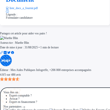
liste_docs_a_fournir.pdf
Légende :
Formulaire candidature
Partagez cet article pour aider vos pairs !
Auteur.rice :
Marthe Blin
Date de mise à jour : 31/08/2025
•
1 min de lecture
Éditeur :
Mes Aides Publiques Infogreffe
, +206 000 entreprises accompagnées
4.8
/
5
sur
486
avis
Vous êtes un :
Expert-comptable ?
Avocat ?
Expert en financement ?
Nos partenaires