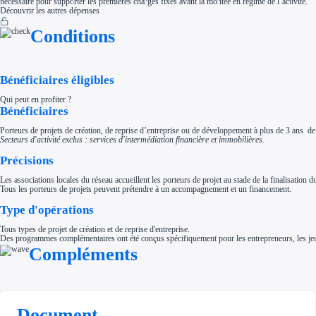
nécessaire pour supporter les premières charges fixes avant la montée en régime de l’activité.
Aides Région Normandie
Découvrir les autres dépenses
Aides Région Nouvelle-Aquitaine
Aides Région Occitanie
Conditions
Aides Région PACA
Aides Région Pays de la Loire
Outre-mer
Aides Région Guadeloupe
Aides Région Guyane
Bénéficiaires éligibles
Aides Région Martinique
Aides Région Mayotte
Qui peut en profiter ?
Aides Région Réunion
Bénéficiaires
Couvertures
Aides Nationales
Porteurs de projets de création, de reprise d’entreprise ou de développement à plus de 3 ans de t
Aides Européennes
Secteurs d'activité exclus : services d'intermédiation financière et immobilières.
Nos tarifs
Recherche autonome
Précisions
Accompagnement
Les associations locales du réseau accueillent les porteurs de projet au stade de la finalisation 
Ressources
Tous les porteurs de projets peuvent prétendre à un accompagnement et un financement.
FAQ
Blog
Type d'opérations
Nos guides
Nos partenaires
Contactez-nous
Tous types de projet de création et de reprise d'entreprise.
Des programmes complémentaires ont été conçus spécifiquement pour les entrepreneurs, les jeune
Compléments
Document