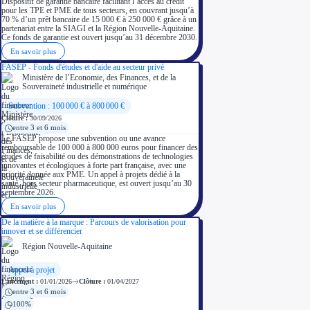
Dispositif de garantie bancaire facilitant l’accès au crédit
pour les TPE et PME de tous secteurs, en couvrant jusqu’à
70 % d’un prêt bancaire de 15 000 € à 250 000 € grâce à un
partenariat entre la SIAGI et la Région Nouvelle-Aquitaine.
Ce fonds de garantie est ouvert jusqu’au 31 décembre 2030.
En savoir plus
FASEP - Fonds d'études et d'aide au secteur privé
Ministère de l’Economie, des Finances, et de la
Souveraineté industrielle et numérique
Subvention : 100 000 € à 800 000 €
Clôture :
30/09/2026
entre 3 et 6 mois
Le FASEP propose une subvention ou une avance
remboursable de 100 000 à 800 000 euros pour financer des
études de faisabilité ou des démonstrations de technologies
innovantes et écologiques à forte part française, avec une
priorité donnée aux PME. Un appel à projets dédié à la
santé, hors secteur pharmaceutique, est ouvert jusqu’au 30
septembre 2026.
En savoir plus
De la matière à la marque : Parcours de valorisation pour
innover et se différencier
Région Nouvelle-Aquitaine
Appel à projet
Lancement :
01/01/2026
Clôture :
01/04/2027
entre 3 et 6 mois
100%