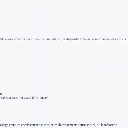
e à tous secteurs hors finance et immobilier, ce dispositif favorise la sécurisation des projets
re ;
ise et se rassurer avant de se lancer.
lage entre les encaissements clients et les décaissements fournisseurs, ou la trésorerie