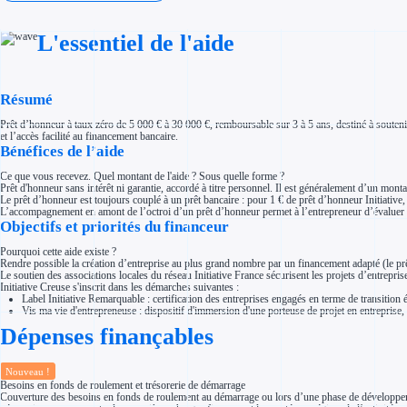
Investir dans une entreprise
Aides Fiscales et sociales
Crédits & réductions d'impôt
L'essentiel de l'aide
Exonération fiscale
Aides Urssaf
Prêts publics
Prêt entreprise
Résumé
Prêt d'honneur
Appel à projet
Avance remboursable
Prêt d’honneur à taux zéro de 5 000 € à 30 000 €, remboursable sur 3 à 5 ans, destiné à soutenir
Garantie bancaire entreprise
et l’accès facilité au financement bancaire.
Bénéfices de l’aide
Par financeur
Aides par organisme financeur
Aides Bpifrance
Ce que vous recevez. Quel montant de l'aide ? Sous quelle forme ?
Aides ADEME
Prêt d'honneur sans intérêt ni garantie, accordé à titre personnel. Il est généralement d’un mon
Tous les financeurs
Le prêt d’honneur est toujours couplé à un prêt bancaire : pour 1 € de prêt d’honneur Initiative
L’accompagnement en amont de l’octroi d’un prêt d’honneur permet à l’entrepreneur d’évaluer la
Solutions MAPi
Objectifs et priorités du financeur
Simulateur d'éligibilité
Trouvez des idées de dépenses éligibles
Pourquoi cette aide existe ?
Quelles aides pour votre secteur ?
Rendre possible la création d’entreprise au plus grand nombre par un financement adapté (le pr
Ouvrage
Le soutien des associations locales du réseau Initiative France sécurisent les projets d’entrepr
Territoires
Initiative Creuse s'inscrit dans les démarches suivantes :
Régions de A à H
Label Initiative Remarquable : certification des entreprises engagés en terme de transition 
Aides Région Auvergne-Rhône-Alpes
Vis ma vie d'entrepreneuse : dispositif d'immersion d'une porteuse de projet en entreprise, 
Aides Région Bourgogne-Franche-Comté
Aides Région Bretagne
Dépenses finançables
Aides Région Centre-Val de Loire
Aides Région Corse
Aides Région Grand-Est
Nouveau !
Aides Région Hauts-de-France
Besoins en fonds de roulement et trésorerie de démarrage
Régions de I à P
Couverture des besoins en fonds de roulement au démarrage ou lors d’une phase de développement 
Aides Région Île-de-France