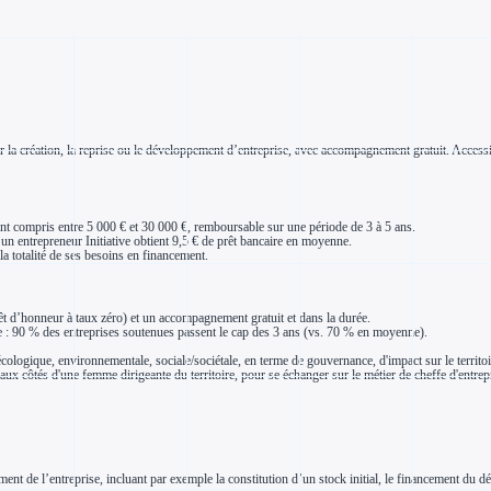
 la création, la reprise ou le développement d’entreprise, avec accompagnement gratuit. Accessibl
tant compris entre 5 000 € et 30 000 €, remboursable sur une période de 3 à 5 ans.
, un entrepreneur Initiative obtient 9,5 € de prêt bancaire en moyenne.
 totalité de ses besoins en financement.
êt d’honneur à taux zéro) et un accompagnement gratuit et dans la durée.
ise : 90 % des entreprises soutenues passent le cap des 3 ans (vs. 70 % en moyenne).
écologique, environnementale, sociale/sociétale, en terme de gouvernance, d'impact sur le territoi
aux côtés d'une femme dirigeante du territoire, pour se échanger sur le métier de cheffe d'entrepr
de l’entreprise, incluant par exemple la constitution d’un stock initial, le financement du déca