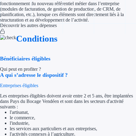
fonctionnement du nouveau référentiel métier dans l’entreprise
(modules de facturation, de gestion de production, de CRM, de
Appel à projet
planification, etc.), lorsque ces éléments sont directement liés à la
structuration et au développement de l’activité.
Découvrir les autres dépenses
Avance rembo
Conditions
Garantie banca
Par financeur
Bénéficiaires éligibles
Aides par organism
Qui peut en profiter ?
A qui s’adresse le dispositif ?
Aides Bpifran
Entreprises éligibles
Aides ADEM
Les entreprises éligibles doivent avoir entre 2 et 5 ans, être implantées
dans Pays du Bocage Vendéen et sont dans les secteurs d'activité
Tous les finan
suivants :
l'artisanat,
le commerce,
Solutions MAPi
l'industrie,
les services aux particuliers et aux entreprises,
Simulateur d'éligibilité
l'activités connexes à l’agriculture.