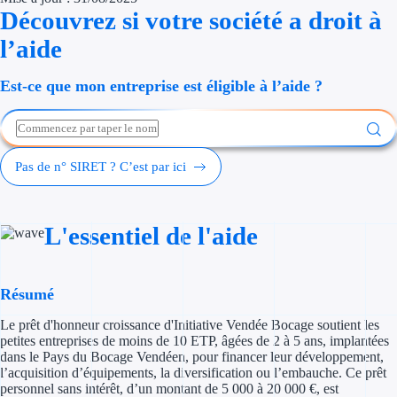
Découvrez si votre société a droit à
Économies d'én
l’aide
Aides RSE ent
Est-ce que mon entreprise est éligible à l’aide ?
Étapes de vie
Création d'ent
Pas de n° SIRET ? C’est par ici
Cession d'entr
Entreprise en d
L'essentiel de l'aide
Aides Ressour
Type de financements
Résumé
Le prêt d'honneur croissance d'Initiative Vendée Bocage soutient les
Aides sans rembou
petites entreprises de moins de 10 ETP, âgées de 2 à 5 ans, implantées
dans le Pays du Bocage Vendéen, pour financer leur développement,
Subventions
l’acquisition d’équipements, la diversification ou l’embauche. Ce prêt
personnel sans intérêt, d’un montant de 5 000 à 20 000 €, est