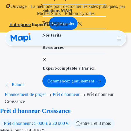
📘
Ouvrage
- La méthode pour décrocher les aides publiques, par
Solutions MAPi
Projets finançables
Michel Struk - Édition Eyrolles
Territoires
Investissement
Commander
Entreprise
Expert-comptable
Nos tarifs
Aides à l'inves
Ressources
Aides immobili
Aides financiè
Expert-comptable ? Par ici
Thématiques
Commencez gratuitement
Retour
Financement i
Financement de projet
Prêt d'honneur
Prêt d'honneur
Transition éco
Croissance
Prêt d'honneur Croissance
Développement
Prêt d'honneur : 5 000 € à 20 000 €
entre 1 et 3 mois
Transition nu
Mise à jour : 31/08/2025