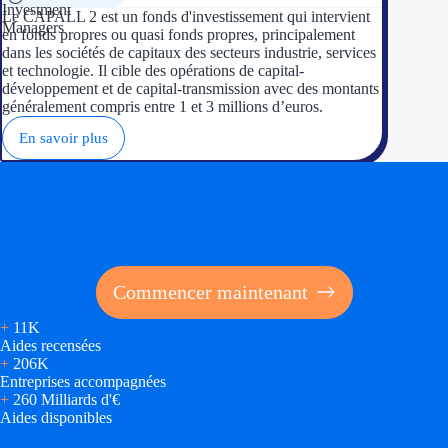
Le CAPALL 2 est un fonds d'investissement qui intervient
en fonds propres ou quasi fonds propres, principalement
dans les sociétés de capitaux des secteurs industrie, services
et technologie. Il cible des opérations de capital-
développement et de capital-transmission avec des montants
généralement compris entre 1 et 3 millions d’euros.
En savoir plus
Soyez accompagné
Réalisez des économies pour votre entreprise en tirant
parti des financements publics
Commencer maintenant
+
11K
Aides recensées
+
206K
Entreprises accompagnées
+
260 Milliards d'€
Aides disponibles