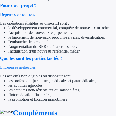
Pour quel projet ?
Trouvez des idées de dép
Dépenses concernées
Quelles aides pour votre
Les opérations éligibles au dispositif sont :
le développement commercial, conquête de nouveaux marchés,
Ouvrage
l'acquisition de nouveaux équipements,
le lancement de nouveaux produits/services, diversification,
l'embauche de personnel,
Territoires
l'augmentation du BFR du à la croissance,
l'acquisition d’un nouveau référentiel métier.
Régions de A à H
Quelles sont les particularités ?
Aides Région Auve
Entreprises inéligibles
Les activités non éligibles au dispositif sont :
Aides Région Bou
les professions juridiques, médicales et paramédicales,
les activités agricoles,
Aides Région Bret
les activités non-sédentaires ou saisonnières,
l'intermédiation financière,
Aides Région Centr
la promotion et location immobilière.
Aides Région Cors
Compléments