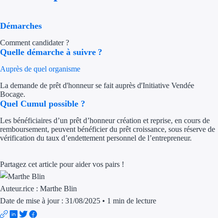
Aides Région Gran
Démarches
Aides Région Haut
Comment candidater ?
Quelle démarche à suivre ?
Régions de I à P
Auprès de quel organisme
Aides Région Île-d
La demande de prêt d'honneur se fait auprès d'Initiative Vendée
Aides Région Nor
Bocage.
Quel Cumul possible ?
Aides Région Nouve
Les bénéficiaires d’un prêt d’honneur création et reprise, en cours de
remboursement, peuvent bénéficier du prêt croissance, sous réserve de
Aides Région Occit
vérification du taux d’endettement personnel de l’entrepreneur.
Aides Région PAC
Partagez cet article pour aider vos pairs !
Aides Région Pays 
Auteur.rice :
Marthe Blin
Outre-mer
Date de mise à jour : 31/08/2025
•
1 min de lecture