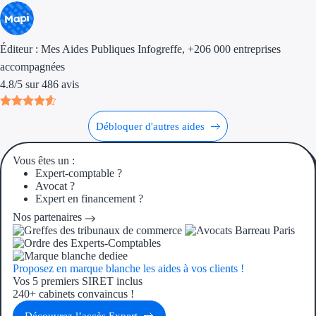
Aides Région Guad
Aides Région Guya
Éditeur :
Mes Aides Publiques Infogreffe
, +206 000 entreprises
Aides Région Mart
accompagnées
4.8
/
5
sur
486
avis
Aides Région Mayo
Aides Région Réun
Débloquer d'autres aides
Couvertures
Vous êtes un :
Expert-comptable ?
Avocat ?
Aides Nationales
Expert en financement ?
Aides Européennes
Nos partenaires
Nos tarifs
Proposez en marque blanche les aides à vos clients !
Vos 5 premiers SIRET inclus
Recherche autonome
240+ cabinets convaincus !
Accompagnement
Découvrez l’accès Expert