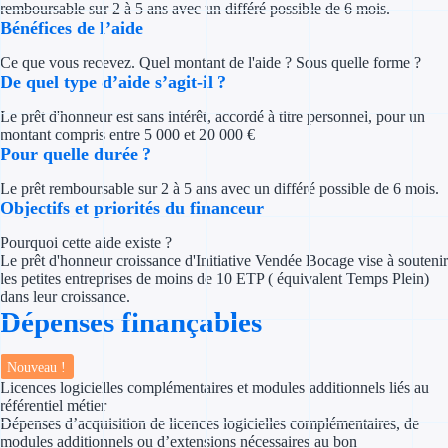
remboursable sur 2 à 5 ans avec un différé possible de 6 mois.
Concours entr
Bénéfices de l’aide
Réduction des 
Ce que vous recevez. Quel montant de l'aide ? Sous quelle forme ?
De quel type d’aide s’agit-il ?
Accompagneme
Le prêt d'honneur est sans intérêt, accordé à titre personnel, pour un
montant compris entre 5 000 et 20 000 €
Investir dans 
Pour quelle durée ?
Aides Fiscales et so
Le prêt remboursable sur 2 à 5 ans avec un différé possible de 6 mois.
Objectifs et priorités du financeur
Crédits & rédu
Pourquoi cette aide existe ?
Le prêt d'honneur croissance d'Initiative Vendée Bocage vise à soutenir
Exonération fi
les petites entreprises de moins de 10 ETP ( équivalent Temps Plein)
dans leur croissance.
Aides Urssaf
Dépenses finançables
Prêts publics
Nouveau !
Licences logicielles complémentaires et modules additionnels liés au
référentiel métier
Prêt entrepris
Dépenses d’acquisition de licences logicielles complémentaires, de
modules additionnels ou d’extensions nécessaires au bon
Prêt d'honneu