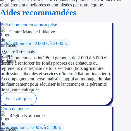
régulièrement améliorées et complétées par notre équipe.
Aides recommandées
Ressources
Prêt d'honneur création-reprise
FAQ
Centre Manche Initiative
Blog
Prêt d'honneur : 2 000 € à 5 000 €
Nos guides
entre 3 et 6 mois
Prêt d'honneur sans intérêt ni garantie, de 2 000 à 5 000 €,
Nos partenaires
destiné à renforcer les fonds propres des créateurs ou
repreneurs d'entreprise de tous secteurs (hors agriculture,
professions libérales et services d’intermédiation financière).
Contactez-nous
Accompagnement personnalisé et appui au montage du plan
de financement pour sécuriser le lancement et la pérennité
de la jeune entreprise.
En savoir plus
Coup de pouce
Région Normandie
Subvention : 1 300 € à 5 500 €