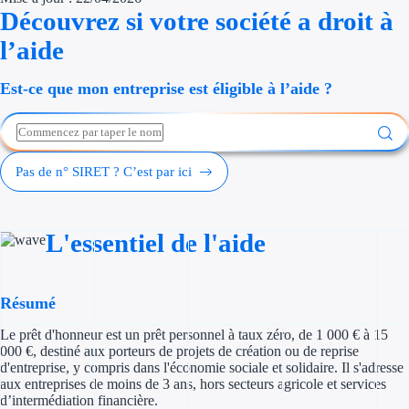
Découvrez si votre société a droit à
Économies d'én
l’aide
Aides RSE ent
Est-ce que mon entreprise est éligible à l’aide ?
Étapes de vie
Création d'ent
Pas de n° SIRET ? C’est par ici
Cession d'entr
Entreprise en d
L'essentiel de l'aide
Aides Ressour
Type de financements
Résumé
Le prêt d'honneur est un prêt personnel à taux zéro, de 1 000 € à 15
Aides sans rembou
000 €, destiné aux porteurs de projets de création ou de reprise
d'entreprise, y compris dans l'économie sociale et solidaire. Il s'adresse
Subventions
aux entreprises de moins de 3 ans, hors secteurs agricole et services
d’intermédiation financière.