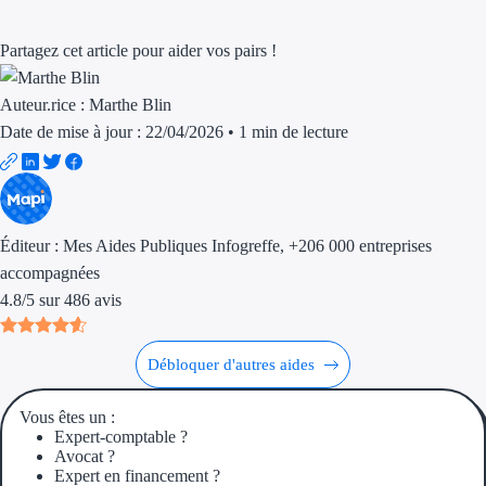
Aides Région Gran
Partagez cet article pour aider vos pairs !
Aides Région Haut
Auteur.rice :
Marthe Blin
Régions de I à P
Date de mise à jour : 22/04/2026
•
1 min de lecture
Aides Région Île-d
Aides Région Nor
Éditeur :
Mes Aides Publiques Infogreffe
, +206 000 entreprises
Aides Région Nouve
accompagnées
Aides Région Occit
4.8
/
5
sur
486
avis
Aides Région PAC
Débloquer d'autres aides
Aides Région Pays 
Vous êtes un :
Expert-comptable ?
Outre-mer
Avocat ?
Expert en financement ?