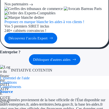
Aides Région Guad
Nos partenaires
Aides Région Guya
Aides Région Mart
Proposez en marque blanche les aides à vos clients !
Vos 5 premiers SIRET inclus
240+ cabinets convaincus !
Aides Région Mayo
Découvrez l’accès Expert
Aides Région Réun
Entreprise ?
Couvertures
Débloquer d'autres aides
Aides Nationales
INITIATIVE COTENTIN
Aides Européennes
L'essentiel de l'aide
Conditions
Compléments
Nos tarifs
Source
Recherche autonome
Nos données proviennent de la base officielle de l'État disponible sur
aides-entreprises.fr, aides-territoires.beta.gouv.fr, la base les-aides.fr
Accompagnement
ainsi que les sites officiels des financeurs publics. Ces données sont