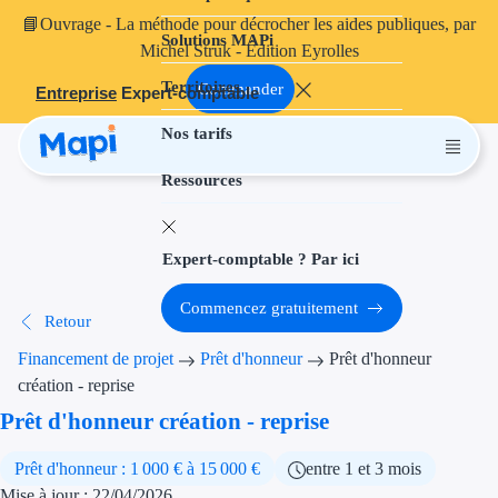
📘
Ouvrage
- La méthode pour décrocher les aides publiques, par
Solutions MAPi
Projets finançables
Michel Struk - Édition Eyrolles
Territoires
Investissement
Commander
Entreprise
Expert-comptable
Nos tarifs
Aides à l'inves
Ressources
Aides immobili
Aides financiè
Expert-comptable ? Par ici
Thématiques
Commencez gratuitement
Retour
Financement i
Financement de projet
Prêt d'honneur
Prêt d'honneur
Transition éco
création - reprise
Prêt d'honneur création - reprise
Développement
Prêt d'honneur : 1 000 € à 15 000 €
entre 1 et 3 mois
Transition nu
Mise à jour : 22/04/2026