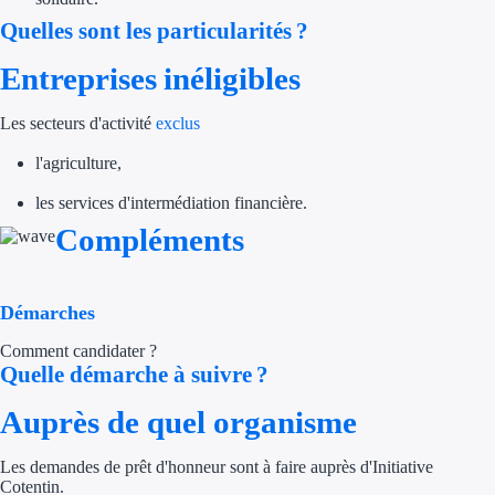
Quelles sont les particularités ?
Trouvez des idées de dép
Entreprises inéligibles
Quelles aides pour votre
Les secteurs d'activité
exclus
Ouvrage
l'agriculture,
Territoires
les services d'intermédiation financière.
Régions de A à H
Compléments
Aides Région Auve
Démarches
Aides Région Bou
Comment candidater ?
Quelle démarche à suivre ?
Aides Région Bret
Auprès de quel organisme
Aides Région Centr
Aides Région Cors
Les demandes de prêt d'honneur sont à faire auprès d'Initiative
Cotentin.