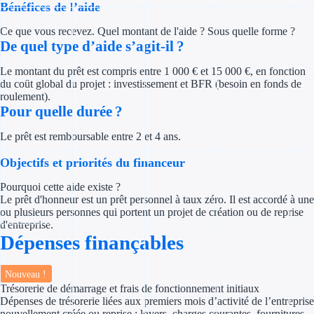
Bénéfices de l’aide
Concours entr
Ce que vous recevez. Quel montant de l'aide ? Sous quelle forme ?
Réduction des 
De quel type d’aide s’agit-il ?
Accompagneme
Le montant du prêt est compris entre 1 000 € et 15 000 €, en fonction
du coût global du projet : investissement et BFR (besoin en fonds de
Investir dans 
roulement).
Pour quelle durée ?
Aides Fiscales et so
Le prêt est remboursable entre 2 et 4 ans.
Crédits & rédu
Objectifs et priorités du financeur
Pourquoi cette aide existe ?
Exonération fi
Le prêt d'honneur est un prêt personnel à taux zéro. Il est accordé à une
ou plusieurs personnes qui portent un projet de création ou de reprise
Aides Urssaf
d'entreprise.
Dépenses finançables
Prêts publics
Nouveau !
Prêt entrepris
Trésorerie de démarrage et frais de fonctionnement initiaux
Dépenses de trésorerie liées aux premiers mois d’activité de l’entreprise
nouvellement créée ou reprise : loyers, charges courantes, fournitures,
Prêt d'honneu