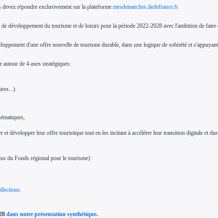
vous devez répondre exclusivement sur la plateforme
mesdemarches.iledefrance.fr
e développement du tourisme et de loisirs pour la période 2022-2028 avec l'ambition de faire d
 développement d'une offre nouvelle de tourisme durable, dans une logique de sobriété et s'appuyan
e autour de 4 axes stratégiques:
ires...).
hématiques,
 développer leur offre touristique tout en les incitant à accélérer leur transition digitale et dur
lus du Fonds régional pour le tourisme) :
llections.
028
dans notre présentation synthétique
.