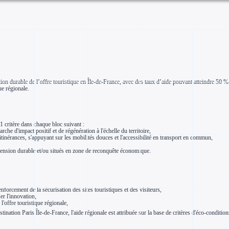
nsition durable de l’offre touristique en Île-de-France, avec des taux d’aide pouvant atteindre 50
ue régionale.
 1 critère dans chaque bloc suivant :
he d'impact positif et de régénération à l'échelle du territoire,
itinérances, s'appuyant sur les mobilités douces et l'accessibilité en transport en commun,
mension durable et/ou situés en zone de reconquête économique.
renforcement de la sécurisation des sites touristiques et des visiteurs,
er l'innovation,
l'offre touristique régionale,
tination Paris Île-de-France, l'aide régionale est attribuée sur la base de critères d'éco-condition