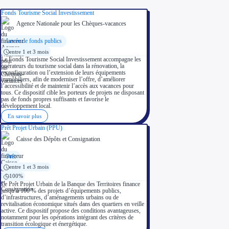
Fonds Tourisme Social Investissement
Agence Nationale pour les Chèques-vacances
Levée de fonds publics
entre 1 et 3 mois
Le Fonds Tourisme Social Investissement accompagne les
opérateurs du tourisme social dans la rénovation, la
reconfiguration ou l’extension de leurs équipements
immobiliers, afin de moderniser l’offre, d’améliorer
l’accessibilité et de maintenir l’accès aux vacances pour
tous. Ce dispositif cible les porteurs de projets ne disposant
pas de fonds propres suffisants et favorise le
développement local.
En savoir plus
Prêt Projet Urbain (PPU)
Caisse des Dépôts et Consignation
Prêt
entre 1 et 3 mois
100%
Le Prêt Projet Urbain de la Banque des Territoires finance
jusqu’à 100 % des projets d’équipements publics,
d’infrastructures, d’aménagements urbains ou de
revitalisation économique situés dans des quartiers en veille
active. Ce dispositif propose des conditions avantageuses,
notamment pour les opérations intégrant des critères de
transition écologique et énergétique.