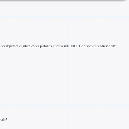
 % des dépenses éligibles et des plafonds jusqu’à 400 000 €. Ce dispositif s’adresse aux
nalité.