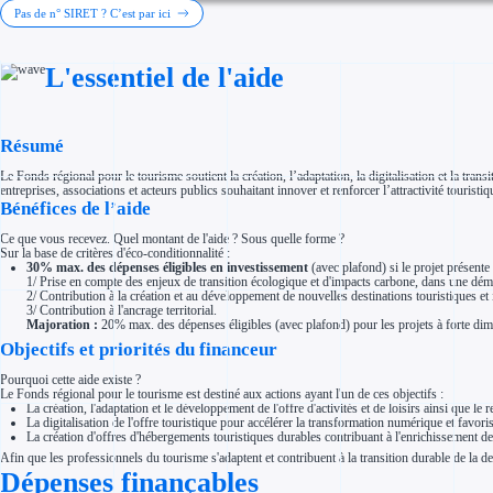
Investir dans une entreprise
Pas de n° SIRET ? C’est par ici
Aides Fiscales et sociales
Crédits & réductions d'impôt
Exonération fiscale
L'essentiel de l'aide
Aides Urssaf
Prêts publics
Prêt entreprise
Prêt d'honneur
Appel à projet
Résumé
Avance remboursable
Garantie bancaire entreprise
Le Fonds régional pour le tourisme soutient la création, l’adaptation, la digitalisation et la tra
Par financeur
entreprises, associations et acteurs publics souhaitant innover et renforcer l’attractivité touristiq
Aides par organisme financeur
Bénéfices de l’aide
Aides Bpifrance
Aides ADEME
Ce que vous recevez. Quel montant de l'aide ? Sous quelle forme ?
Tous les financeurs
Sur la base de critères d'éco-conditionnalité :
Solutions MAPi
30% max. des dépenses éligibles en investissement
(avec plafond) si le projet présente
Simulateur d'éligibilité
1/ Prise en compte des enjeux de transition écologique et d'impacts carbone, dans une démarc
Trouvez des idées de dépenses éligibles
2/ Contribution à la création et au développement de nouvelles destinations touristiques et 
Quelles aides pour votre secteur ?
3/ Contribution à l'ancrage territorial.
Ouvrage
Majoration :
20% max. des dépenses éligibles (avec plafond) pour les projets à forte di
Territoires
Objectifs et priorités du financeur
Régions de A à H
Aides Région Auvergne-Rhône-Alpes
Pourquoi cette aide existe ?
Aides Région Bourgogne-Franche-Comté
Le Fonds régional pour le tourisme est destiné aux actions ayant l'un de ces objectifs :
Aides Région Bretagne
La création, l'adaptation et le développement de l'offre d'activités et de loisirs ainsi que le 
Aides Région Centre-Val de Loire
La digitalisation de l'offre touristique pour accélérer la transformation numérique et favoris
Aides Région Corse
La création d'offres d'hébergements touristiques durables contribuant à l'enrichissement de 
Aides Région Grand-Est
Aides Région Hauts-de-France
Afin que les professionnels du tourisme s'adaptent et contribuent à la transition durable de la des
Dépenses finançables
Régions de I à P
Aides Région Île-de-France