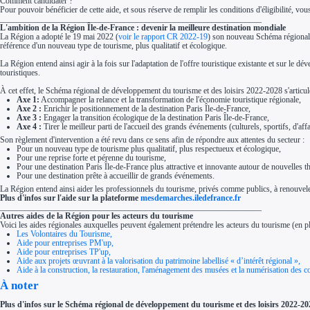
Comment candidater ?
Pour pouvoir bénéficier de cette aide, et sous réserve de remplir les conditions d'éligibilité, 
_______________________________________________________________
L'ambition de la Région Île-de-France : devenir la meilleure destination mondiale
La Région a adopté le 19 mai 2022 (
voir le rapport CR 2022-19
) son nouveau Schéma régional d
référence d'un nouveau type de tourisme, plus qualitatif et écologique.
La Région entend ainsi agir à la fois sur l'adaptation de l'offre touristique existante et sur le
touristiques.
À cet effet, le Schéma régional de développement du tourisme et des loisirs 2022-2028 s'articul
Axe 1:
Accompagner la relance et la transformation de l'économie touristique régionale,
Axe 2 :
Enrichir le positionnement de la destination Paris Île-de-France,
Axe 3 :
Engager la transition écologique de la destination Paris Île-de-France,
Axe 4 :
Tirer le meilleur parti de l'accueil des grands événements (culturels, sportifs, d'affa
Son règlement d'intervention a été revu dans ce sens afin de répondre aux attentes du secteur :
Pour un nouveau type de tourisme plus qualitatif, plus respectueux et écologique,
P
our une reprise forte et pérenne du tourisme,
Pour une destination Paris Île-de-France plus attractive et innovante autour de nouvelles t
Pour une destination prête à accueillir de grands événements.
La Région entend ainsi aider les professionnels du tourisme, privés comme publics, à renouveler et
Plus d'infos sur l'aide sur la plateforme
mesdemarches.iledefrance.fr
_______________________________________________________________
Autres aides de la Région pour les acteurs du tourisme
Voici les aides régionales auxquelles peuvent également prétendre les acteurs du tourisme (en p
Les Volontaires du Tourisme,
Aide pour entreprises PM'up,
Aide pour entreprises TP'up,
Aide aux projets œuvrant à la valorisation du patrimoine labellisé « d’intérêt régional »,
Aide à la construction, la restauration, l'aménagement des musées et la numérisation des co
À noter
Plus d'infos sur le Schéma régional de développement du tourisme et des loisirs 2022-2