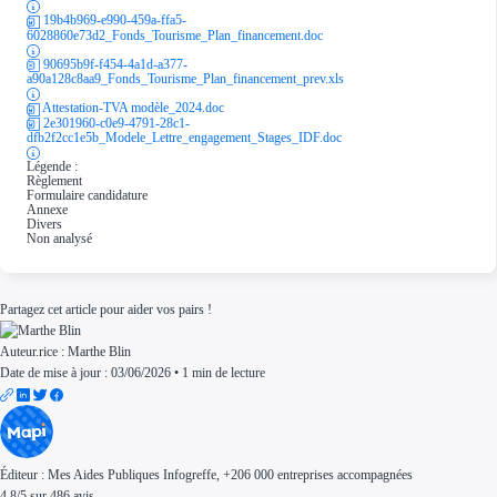
19b4b969-e990-459a-ffa5-
6028860e73d2_Fonds_Tourisme_Plan_financement.doc
90695b9f-f454-4a1d-a377-
a90a128c8aa9_Fonds_Tourisme_Plan_financement_prev.xls
Attestation-TVA modèle_2024.doc
2e301960-c0e9-4791-28c1-
dfb2f2cc1e5b_Modele_Lettre_engagement_Stages_IDF.doc
Légende :
Règlement
Formulaire candidature
Annexe
Divers
Non analysé
Partagez cet article pour aider vos pairs !
Auteur.rice :
Marthe Blin
Date de mise à jour : 03/06/2026
•
1 min de lecture
Éditeur :
Mes Aides Publiques Infogreffe
, +206 000 entreprises accompagnées
4.8
/
5
sur
486
avis