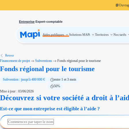
📘
Ouvra
Entreprise
Expert-comptable
Aides publiques
Solutions MAPi
Territoires
Nos tarifs
Aides publiques
Projets finançables
Investissement
Aides à l'investissement
Aides immobilier entreprise
Aides financières entreprise
Retour
Thématiques
Financement de projet
Subventions
Fonds régional pour le tourisme
Financement innovation
Fonds régional pour le tourisme
Transition écologique
Développement international
Transition numérique
Économies d'énergie et d'eau
Subvention : jusqu'à 400 000 €
entre 1 et 3 mois
Aides RSE entreprise
50%
Étapes de vie
Mise à jour : 03/06/2026
Création d'entreprise
Cession d'entreprise
Découvrez si votre société a droit à l’ai
Entreprise en difficulté
Aides Ressources Humaines
Est-ce que mon entreprise est éligible à l’aide ?
Type de financements
Aides sans remboursement
Subventions
Concours entreprise
Réduction des coûts
Accompagnement entreprise