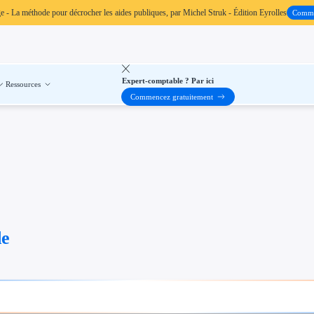
ge
- La méthode pour décrocher les aides publiques, par Michel Struk - Édition Eyrolles
Comm
Expert-comptable ? Par ici
Ressources
Commencez gratuitement
de