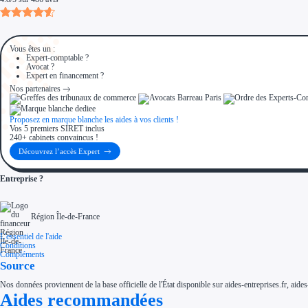
Vous êtes un :
Expert-comptable ?
Avocat ?
Expert en financement ?
Nos partenaires
Proposez en marque blanche les aides à vos clients !
Vos 5 premiers SIRET inclus
240+ cabinets convaincus !
Découvrez l’accès Expert
Entreprise ?
Région Île-de-France
L'essentiel de l'aide
Conditions
Compléments
Source
Nos données proviennent de la base officielle de l'État disponible sur aides-entreprises.fr, aides
Aides recommandées