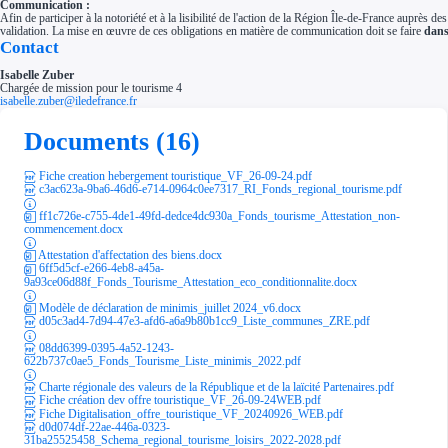
Communication :
Afin de participer à la notoriété et à la lisibilité de l'action de la Région Île-de-France auprès d
validation. La mise en œuvre de ces obligations en matière de communication doit se faire
dans
Contact
Isabelle Zuber
Chargée de mission pour le tourisme 4
isabelle.zuber@iledefrance.fr
Documents (16)
Fiche creation hebergement touristique_VF_26-09-24.pdf
c3ac623a-9ba6-46d6-e714-0964c0ee7317_RI_Fonds_regional_tourisme.pdf
ff1c726e-c755-4de1-49fd-dedce4dc930a_Fonds_tourisme_Attestation_non-
commencement.docx
Attestation d'affectation des biens.docx
6ff5d5cf-e266-4eb8-a45a-
9a93ce06d88f_Fonds_Tourisme_Attestation_eco_conditionnalite.docx
Modèle de déclaration de minimis_juillet 2024_v6.docx
d05c3ad4-7d94-47e3-afd6-a6a9b80b1cc9_Liste_communes_ZRE.pdf
08dd6399-0395-4a52-1243-
622b737c0ae5_Fonds_Tourisme_Liste_minimis_2022.pdf
Charte régionale des valeurs de la République et de la laïcité Partenaires.pdf
Fiche création dev offre touristique_VF_26-09-24WEB.pdf
Fiche Digitalisation_offre_touristique_VF_20240926_WEB.pdf
d0d074df-22ae-446a-0323-
31ba25525458_Schema_regional_tourisme_loisirs_2022-2028.pdf