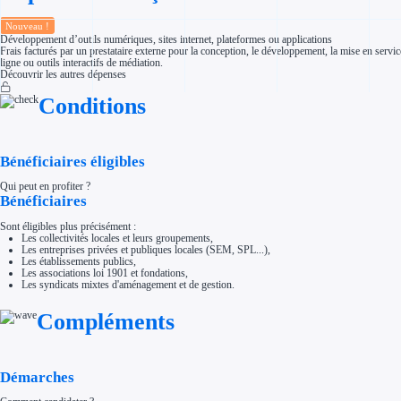
Aides Région Normandie
Aides Région Nouvelle-Aquitaine
Nouveau !
Aides Région Occitanie
Développement d’outils numériques, sites internet, plateformes ou applications
Aides Région PACA
Frais facturés par un prestataire externe pour la conception, le développement, la mise en service
Aides Région Pays de la Loire
ligne ou outils interactifs de médiation.
Outre-mer
Découvrir les autres dépenses
Aides Région Guadeloupe
Aides Région Guyane
Conditions
Aides Région Martinique
Aides Région Mayotte
Aides Région Réunion
Couvertures
Bénéficiaires éligibles
Aides Nationales
Aides Européennes
Qui peut en profiter ?
Nos tarifs
Bénéficiaires
Recherche autonome
Accompagnement
Sont éligibles plus précisément :
Ressources
Les collectivités locales et leurs groupements,
FAQ
Les entreprises privées et publiques locales (SEM, SPL...),
Blog
Les établissements publics,
Nos guides
Les associations loi 1901 et fondations,
Nos partenaires
Les syndicats mixtes d'aménagement et de gestion.
Contactez-nous
Compléments
Démarches