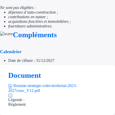
Ne sont pas éligibles :
Trouvez des idées de dép
dépenses d’auto-construction ;
contributions en nature ;
Quelles aides pour votre
acquisitions foncières et immobilières ;
fournitures administratives.
Ouvrage
Compléments
Territoires
Calendrier
Régions de A à H
Date de clôture : 31/12/2027
Aides Région Auve
Document
Aides Région Bou
Resume-strategie-volet-territorial-2023-
Aides Région Bret
2027couv_V12.pdf
Aides Région Centr
Légende :
Règlement
Aides Région Cors