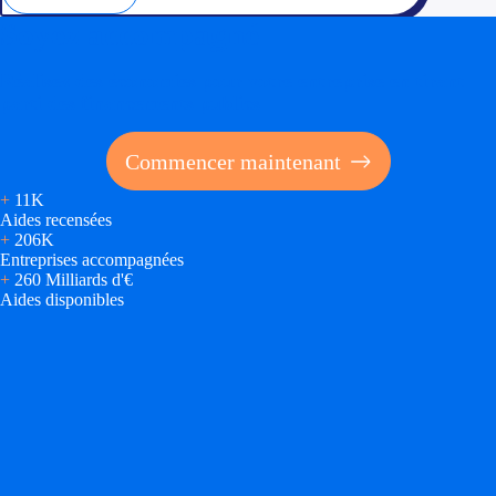
Soyez accompagné
Réalisez des économies pour votre entreprise en tirant
parti des financements publics
Commencer maintenant
+
11K
Aides recensées
+
206K
Entreprises accompagnées
+
260 Milliards d'€
Aides disponibles