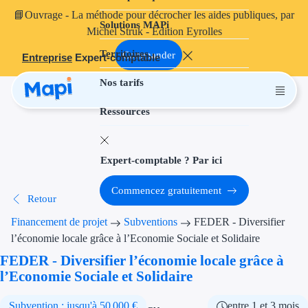
📘
Ouvrage
- La méthode pour décrocher les aides publiques, par
Solutions MAPi
Projets finançables
Michel Struk - Édition Eyrolles
Territoires
Investissement
Commander
Entreprise
Expert-comptable
Nos tarifs
Aides à l'inves
Ressources
Aides immobili
Aides financiè
Expert-comptable ? Par ici
Thématiques
Commencez gratuitement
Retour
Financement i
Financement de projet
Subventions
FEDER - Diversifier
Transition éco
l’économie locale grâce à l’Economie Sociale et Solidaire
FEDER - Diversifier l’économie locale grâce à
Développement
l’Economie Sociale et Solidaire
Transition nu
Subvention : jusqu'à 50 000 €
entre 1 et 3 mois