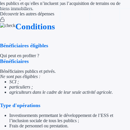
les publics et qu’elles n’incluent pas l’acquisition de terrains ou de
biens immobiliers.
Appel à projet
Découvrir les autres dépenses
Avance rembo
Conditions
Garantie banca
Bénéficiaires éligibles
Par financeur
Qui peut en profiter ?
Bénéficiaires
Aides par organism
Bénéficiaires publics et privés.
Aides Bpifran
Ne sont pas éligibles :
SCI ;
particuliers ;
Aides ADEM
agriculteurs dans le cadre de leur seule activité agricole.
Tous les finan
Type d'opérations
Solutions MAPi
Investissements permettant le développement de l’ESS et
l’inclusion sociale de tous les publics ;
Frais de personnel ou prestation.
Simulateur d'éligibilité