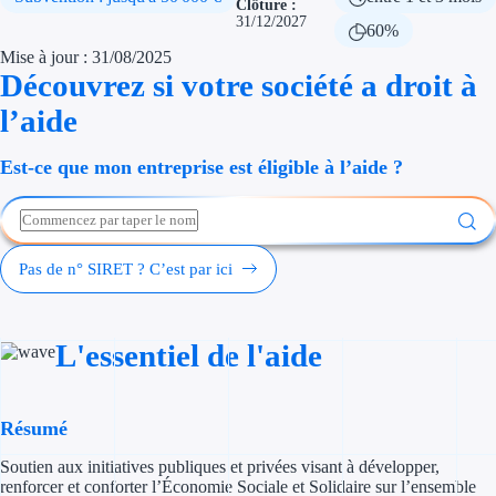
Clôture :
Économies d'én
31/12/2027
60%
Mise à jour : 31/08/2025
Aides RSE ent
Découvrez si votre société a droit à
l’aide
Étapes de vie
Est-ce que mon entreprise est éligible à l’aide ?
Création d'ent
Cession d'entr
Entreprise en d
Pas de n° SIRET ? C’est par ici
Aides Ressour
L'essentiel de l'aide
Type de financements
Aides sans rembou
Résumé
Subventions
Soutien aux initiatives publiques et privées visant à développer,
renforcer et conforter l’Économie Sociale et Solidaire sur l’ensemble