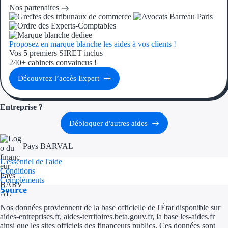
Aides Région Guad
Nos partenaires
Aides Région Guya
Proposez en marque blanche les aides à vos clients !
Aides Région Mart
Vos 5 premiers SIRET inclus
240+ cabinets convaincus !
Aides Région Mayo
Découvrez l’accès Expert
Aides Région Réun
Entreprise ?
Couvertures
Débloquer d'autres aides
Aides Nationales
Pays BARVAL
Aides Européennes
L'essentiel de l'aide
Conditions
Compléments
Nos tarifs
Source
Recherche autonome
Nos données proviennent de la base officielle de l'État disponible sur
aides-entreprises.fr, aides-territoires.beta.gouv.fr, la base les-aides.fr
Accompagnement
ainsi que les sites officiels des financeurs publics. Ces données sont