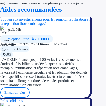
régulièrement améliorées et complétées par notre équipe.
Aides recommandées
Ressources
Soutien aux investissements pour le réemploi-réutilisation et
FAQ
la réparation (hors emballages)
ADEME
Blog
Subvention : jusqu'à 200 000 €
Nos guides
Lancement :
31/12/2025
Clôture :
31/12/2026
entre 3 et 6 mois
Nos partenaires
60%
L’ADEME finance jusqu’à 80 % les investissements et
Contactez-nous
études de faisabilité pour développer des activités de
réemploi, réutilisation et réparation hors emballages,
favorisant l’économie circulaire et la réduction des déchets.
Ce dispositif s’adresse à toutes les structures multifilières
souhaitant allonger la durée de vie des produits et
professionnaliser leur filière.
En savoir plus
Prêts solidaires