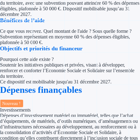
du territoire, avec une subvention pouvant atteindre 60 % des dépenses
Concours entr
éligibles, plafonnée à 50 000 €. Dispositif mobilisable jusqu’au 31
décembre 2027.
Réduction des 
Bénéfices de l’aide
Accompagneme
Ce que vous recevez. Quel montant de l'aide ? Sous quelle forme ?
Subvention représentant en moyenne 60 % des dépenses éligibles,
plafonnée à 50 000 €.
Investir dans 
Objectifs et priorités du financeur
Aides Fiscales et so
Pourquoi cette aide existe ?
Soutenir les initiatives publiques et privées, visant à développer,
renforcer et conforter l’Economie Sociale et Solidaire sur l’ensemble
Crédits & rédu
du territoire.
Ce dispositif est mobilisable jusqu'au 31 décembre 2027.
Exonération fi
Dépenses finançables
Aides Urssaf
Nouveau !
Investissements
Prêts publics
Dépenses d’investissement matériel ou immatériel, telles que l’achat
d’équipements, de matériels, d’outils numériques, d’aménagements ou
d’infrastructures nécessaires au développement, au renforcement ou à
Prêt entrepris
la consolidation d’activités d’Économie Sociale et Solidaire, à
condition qu’elles contribuent directement à l’inclusion sociale de tous
Prêt d'honneu