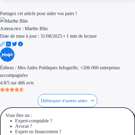
Aides Région Gran
Partagez cet article pour aider vos pairs !
Aides Région Haut
Auteur.rice :
Marthe Blin
Régions de I à P
Date de mise à jour : 31/08/2025
•
1 min de lecture
Aides Région Île-d
Aides Région Nor
Éditeur :
Mes Aides Publiques Infogreffe
, +206 000 entreprises
Aides Région Nouve
accompagnées
4.8
/
5
sur
486
avis
Aides Région Occit
Aides Région PAC
Débloquer d'autres aides
Aides Région Pays 
Vous êtes un :
Expert-comptable ?
Outre-mer
Avocat ?
Expert en financement ?