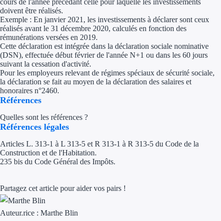
cours de l'année précédant celle pour laquelle les investissements
Aides Région Gran
doivent être réalisés.
Exemple : En janvier 2021, les investissements à déclarer sont ceux
Aides Région Haut
réalisés avant le 31 décembre 2020, calculés en fonction des
rémunérations versées en 2019.
Cette déclaration est intégrée dans la déclaration sociale nominative
Régions de I à P
(DSN), effectuée début février de l'année N+1 ou dans les 60 jours
suivant la cessation d'activité.
Pour les employeurs relevant de régimes spéciaux de sécurité sociale,
Aides Région Île-d
la déclaration se fait au moyen de la déclaration des salaires et
honoraires n°2460.
Aides Région Nor
Références
Aides Région Nouve
Quelles sont les références ?
Références légales
Aides Région Occit
Articles L. 313-1 à L 313-5 et R 313-1 à R 313-5 du Code de la
Construction et de l'Habitation.
Aides Région PAC
235 bis du Code Général des Impôts.
Aides Région Pays 
Partagez cet article pour aider vos pairs !
Outre-mer
Auteur.rice :
Marthe Blin