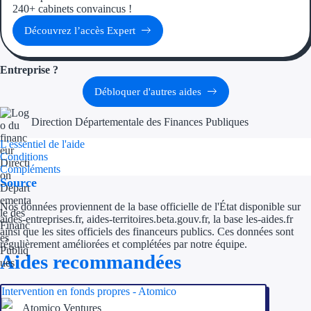
240+ cabinets convaincus !
Découvrez l’accès Expert
Ressources
FAQ
Entreprise ?
Blog
Débloquer d'autres aides
Nos guides
Direction Départementale des Finances Publiques
L'essentiel de l'aide
Nos partenaires
Conditions
Compléments
Contactez-nous
Source
Nos données proviennent de la base officielle de l'État disponible sur
aides-entreprises.fr, aides-territoires.beta.gouv.fr, la base les-aides.fr
ainsi que les sites officiels des financeurs publics. Ces données sont
régulièrement améliorées et complétées par notre équipe.
Aides recommandées
Intervention en fonds propres - Atomico
Atomico Ventures