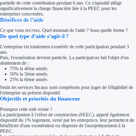
partielle de cette contribution pendant 6 ans. Ce dispositif allège
Concours entr
significativement la charge financière liée à la PEEC pour les
entreprises concernées.
Réduction des 
Bénéfices de l’aide
Accompagneme
Ce que vous recevez. Quel montant de l'aide ? Sous quelle forme ?
De quel type d’aide s’agit-il ?
Investir dans 
L'entreprise est totalement exonérée de cette participation pendant 3
ans.
Aides Fiscales et so
Puis, l'exonération devient partielle. La participation fait l'objet d'un
abattement de :
75% la 4ème année,
Crédits & rédu
50% la 5ème année,
25% la 6ème année.
Exonération fi
Seuls les services fiscaux sont compétents pour juger de l'éligibilité de
l'entreprise au présent dispositif.
Aides Urssaf
Objectifs et priorités du financeur
Pourquoi cette aide existe ?
Prêts publics
La participation à l'effort de construction (PEEC), appelé également
dispositif du 1% logement, versé par les entreprises, leur permettent de
Prêt entrepris
bénéficier d'une exonération ou dispense de l'assujettissement à la
PEEC.
Prêt d'honneu