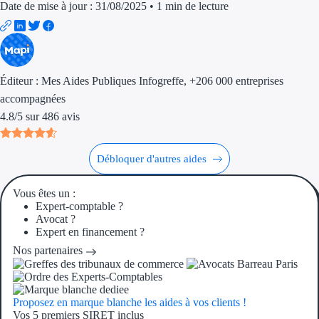
Aides Région Guad
Date de mise à jour : 31/08/2025
•
1 min de lecture
Aides Région Guya
Aides Région Mart
Éditeur :
Mes Aides Publiques Infogreffe
, +206 000 entreprises
Aides Région Mayo
accompagnées
4.8
/
5
sur
486
avis
Aides Région Réun
Couvertures
Débloquer d'autres aides
Aides Nationales
Vous êtes un :
Expert-comptable ?
Aides Européennes
Avocat ?
Expert en financement ?
Nos partenaires
Nos tarifs
Recherche autonome
Proposez en marque blanche les aides à vos clients !
Vos 5 premiers SIRET inclus
Accompagnement