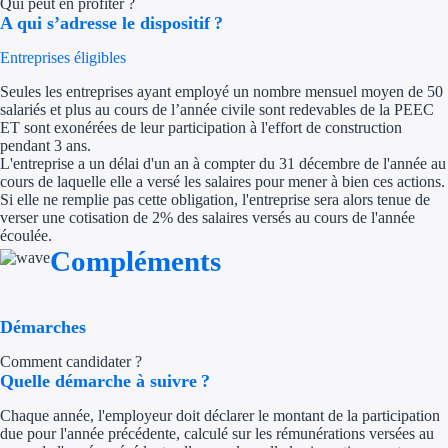
Qui peut en profiter ?
A qui s’adresse le dispositif ?
Trouvez des idées de dép
Entreprises éligibles
Quelles aides pour votre
Seules les entreprises ayant employé un nombre mensuel moyen de 50
salariés et plus au cours de l’année civile sont redevables de la PEEC
Ouvrage
ET sont exonérées de leur participation à l'effort de construction
pendant 3 ans.
L'entreprise a un délai d'un an à compter du 31 décembre de l'année au
Territoires
cours de laquelle elle a versé les salaires pour mener à bien ces actions.
Si elle ne remplie pas cette obligation, l'entreprise sera alors tenue de
Régions de A à H
verser une cotisation de 2% des salaires versés au cours de l'année
écoulée.
Aides Région Auve
Compléments
Aides Région Bou
Démarches
Aides Région Bret
Comment candidater ?
Aides Région Centr
Quelle démarche à suivre ?
Chaque année, l'employeur doit déclarer le montant de la participation
Aides Région Cors
due pour l'année précédente, calculé sur les rémunérations versées au