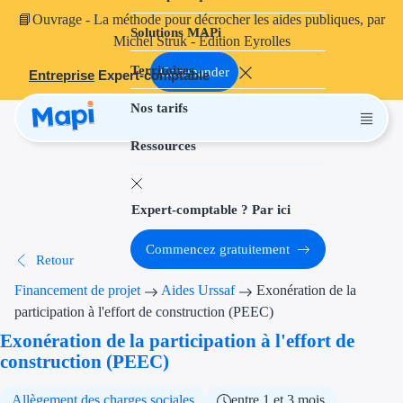
📘
Ouvrage
- La méthode pour décrocher les aides publiques, par
Solutions MAPi
Projets finançables
Michel Struk - Édition Eyrolles
Territoires
Investissement
Commander
Entreprise
Expert-comptable
Nos tarifs
Aides à l'inves
Ressources
Aides immobili
Aides financiè
Expert-comptable ? Par ici
Thématiques
Commencez gratuitement
Retour
Financement i
Financement de projet
Aides Urssaf
Exonération de la
Transition éco
participation à l'effort de construction (PEEC)
Exonération de la participation à l'effort de
Développement
construction (PEEC)
Transition nu
Allègement des charges sociales
entre 1 et 3 mois