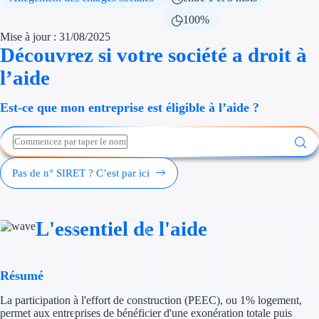
Économies d'én
100%
Mise à jour : 31/08/2025
Aides RSE ent
Découvrez si votre société a droit à
l’aide
Étapes de vie
Est-ce que mon entreprise est éligible à l’aide ?
Création d'ent
Cession d'entr
Entreprise en d
Pas de n° SIRET ? C’est par ici
Aides Ressour
L'essentiel de l'aide
Type de financements
Aides sans rembou
Résumé
Subventions
La participation à l'effort de construction (PEEC), ou 1% logement,
permet aux entreprises de bénéficier d'une exonération totale puis