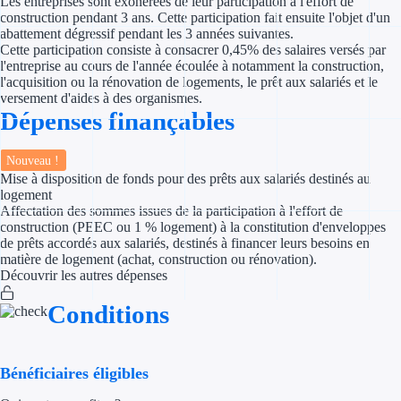
Les entreprises sont exonérées de leur participation à l'effort de
construction pendant 3 ans. Cette participation fait ensuite l'objet d'un
abattement dégressif pendant les 3 années suivantes.
Appel à projet
Cette participation consiste à consacrer 0,45% des salaires versés par
l'entreprise au cours de l'année écoulée à notamment la construction,
Avance rembo
l'acquisition ou la rénovation de logements, le prêt aux salariés et le
versement d'aides à des organismes.
Garantie banca
Dépenses finançables
Par financeur
Nouveau !
Mise à disposition de fonds pour des prêts aux salariés destinés au
logement
Aides par organism
Affectation des sommes issues de la participation à l'effort de
construction (PEEC ou 1 % logement) à la constitution d'enveloppes
Aides Bpifran
de prêts accordés aux salariés, destinés à financer leurs besoins en
matière de logement (achat, construction ou rénovation).
Aides ADEM
Découvrir les autres dépenses
Conditions
Tous les finan
Solutions MAPi
Bénéficiaires éligibles
Simulateur d'éligibilité