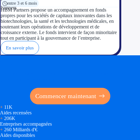
entre 3 et 6 mois
HBM Partners propose un accompagnement en fonds
propres pour les sociétés de capitaux innovantes dans les
biotechnologies, la santé et les technologies médicales, en
soutenant leurs opérations de développement et de
croissance externe. Le fonds intervient de façon minoritaire
tout en participant à la gouvernance de l’entreprise.
En savoir plus
Soyez accompagné
Réalisez des économies pour votre entreprise en tirant
parti des financements publics
Commencer maintenant
+
11K
Aides recensées
+
206K
Entreprises accompagnées
+
260 Milliards d'€
Aides disponibles