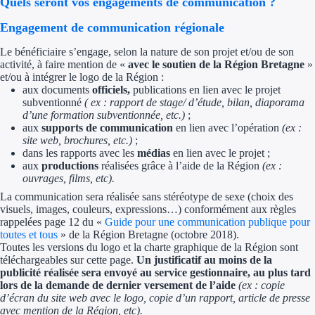
Quels seront vos engagements de communication ?
Engagement de communication régionale
Le bénéficiaire s’engage, selon la nature de son projet et/ou de son
activité, à faire mention de «
avec le soutien de la Région Bretagne
»
et/ou à intégrer le logo de la Région :
aux documents
officiels,
publications en lien avec le projet
subventionné
( ex : rapport de stage/ d’étude, bilan, diaporama
d’une formation subventionnée, etc.)
;
aux
supports de communication
en lien avec l’opération
(ex :
site web, brochures, etc.)
;
dans les rapports avec les
médias
en lien avec le projet ;
aux
productions
réalisées grâce à l’aide de la Région
(ex :
ouvrages, films, etc).
La communication sera réalisée sans stéréotype de sexe (choix des
visuels, images, couleurs, expressions…) conformément aux règles
rappelées page 12 du «
Guide pour une communication publique pour
toutes et tous
» de la Région Bretagne (octobre 2018).
Toutes les versions du logo et la charte graphique de la Région sont
téléchargeables sur cette page.
Un justificatif au moins de la
publicité réalisée sera envoyé au service gestionnaire, au plus tard
lors de la demande de dernier versement de l’aide
(ex : copie
d’écran du site web avec le logo, copie d’un rapport, article de presse
avec mention de la Région, etc).