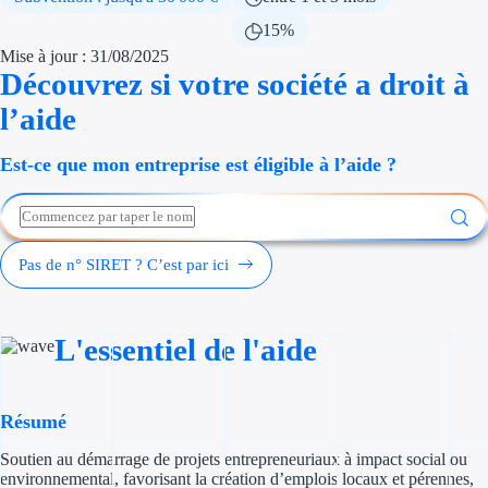
Économies d'én
15%
Mise à jour : 31/08/2025
Aides RSE ent
Découvrez si votre société a droit à
l’aide
Étapes de vie
Est-ce que mon entreprise est éligible à l’aide ?
Création d'ent
Cession d'entr
Entreprise en d
Pas de n° SIRET ? C’est par ici
Aides Ressour
L'essentiel de l'aide
Type de financements
Aides sans rembou
Résumé
Subventions
Soutien au démarrage de projets entrepreneuriaux à impact social ou
environnemental, favorisant la création d’emplois locaux et pérennes,