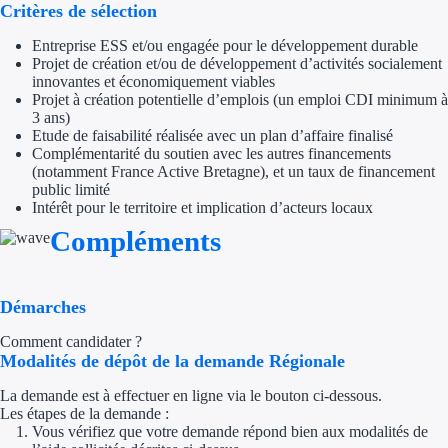
Aides Région Guad
Critères de sélection
Entreprise ESS et/ou engagée pour le développement durable
Aides Région Guya
Projet de création et/ou de développement d’activités socialement
innovantes et économiquement viables
Aides Région Mart
Projet à création potentielle d’emplois (un emploi CDI minimum à
3 ans)
Aides Région Mayo
Etude de faisabilité réalisée avec un plan d’affaire finalisé
Complémentarité du soutien avec les autres financements
(notamment France Active Bretagne), et un taux de financement
Aides Région Réun
public limité
Intérêt pour le territoire et implication d’acteurs locaux
Couvertures
Compléments
Aides Nationales
Démarches
Aides Européennes
Comment candidater ?
Nos tarifs
Modalités de dépôt de la demande Régionale
La demande est à effectuer en ligne via le bouton ci-dessous.
Recherche autonome
Les étapes de la demande :
Vous vérifiez que votre demande répond bien aux modalités de
Accompagnement