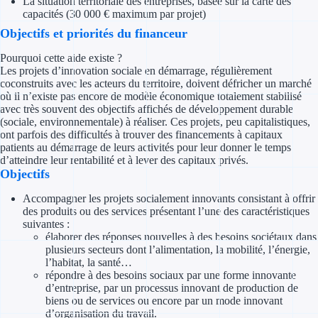
La situation territoriale des entreprises, basée sur la carte des
capacités (30 000 € maximum par projet)
Appel à projet
Objectifs et priorités du financeur
Pourquoi cette aide existe ?
Avance rembo
Les projets d’innovation sociale en démarrage, régulièrement
coconstruits avec les acteurs du territoire, doivent défricher un marché
Garantie banca
où il n’existe pas encore de modèle économique totalement stabilisé
avec très souvent des objectifs affichés de développement durable
(sociale, environnementale) à réaliser. Ces projets, peu capitalistiques,
Par financeur
ont parfois des difficultés à trouver des financements à capitaux
patients au démarrage de leurs activités pour leur donner le temps
Aides par organism
d’atteindre leur rentabilité et à lever des capitaux privés.
Objectifs
Aides Bpifran
Accompagner les projets socialement innovants consistant à offrir
des produits ou des services présentant l’une des caractéristiques
Aides ADEM
suivantes :
élaborer des réponses nouvelles à des besoins sociétaux dans
Tous les finan
plusieurs secteurs dont l’alimentation, la mobilité, l’énergie,
l’habitat, la santé…
répondre à des besoins sociaux par une forme innovante
Solutions MAPi
d’entreprise, par un processus innovant de production de
biens ou de services ou encore par un mode innovant
Simulateur d'éligibilité
d’organisation du travail.