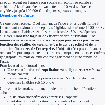
avec un accent sur l’innovation sociale et l’économie sociale et
Concours entr
solidaire. Aide financière pouvant atteindre 15 % des dépenses
éligibles, jusqu’à 100 000 € de dépenses prises en compte.
Réduction des 
Bénéfices de l’aide
Accompagneme
Ce que vous recevez. Quel montant de l'aide ? Sous quelle forme ?
Le montant maximum des dépenses éligibles est plafonné à 100 000 €.
Le montant de l’aide est établi sur une base de 15% des dépenses
Investir dans 
éligibles.
Dans une logique de différentiation territoriale, une
bonification de ce taux pourra être appliquée au cas par cas en
Aides Fiscales et so
fonction des réalités du territoire (carte des capacités) et de la
situation financière de l’entreprise.
L’objectif n’est pas de financer
de manière plus importante une entreprise uniquement pour des critères
Crédits & rédu
géographiques, mais de tenir compte également de l’incitativité de
l’aide.
Exonération fi
Pour les projets métropolitains :
Une contribution métropolitaine est obligatoire
et
à minima
à
Aides Urssaf
même hauteur
Le soutien régional ne pourra excéder 15% du montant des
dépenses éligibles soit 15 000 €
Prêts publics
Concernant les projets hors métropole, une approche différentielle
selon :
Prêt entrepris
La situation financière des entreprises : capacité
d’autofinancement des structures ou autres financements.
Prêt d'honneu