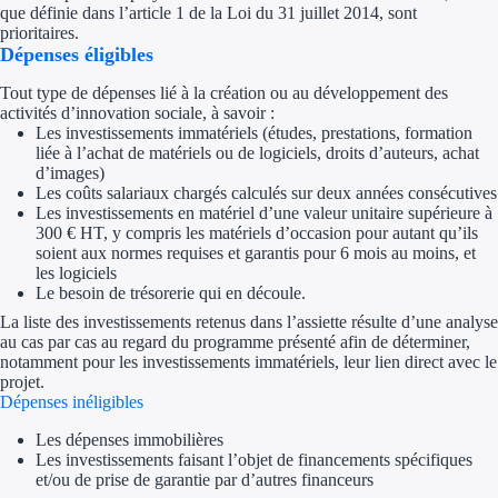
que définie dans l’article 1 de la Loi du 31 juillet 2014, sont
Aides Région Gran
prioritaires.
Dépenses éligibles
Aides Région Haut
Tout type de dépenses lié à la création ou au développement des
activités d’innovation sociale, à savoir :
Régions de I à P
Les investissements immatériels (études, prestations, formation
liée à l’achat de matériels ou de logiciels, droits d’auteurs, achat
Aides Région Île-d
d’images)
Les coûts salariaux chargés calculés sur deux années consécutives
Aides Région Nor
Les investissements en matériel d’une valeur unitaire supérieure à
300 € HT, y compris les matériels d’occasion pour autant qu’ils
soient aux normes requises et garantis pour 6 mois au moins, et
Aides Région Nouve
les logiciels
Le besoin de trésorerie qui en découle.
Aides Région Occit
La liste des investissements retenus dans l’assiette résulte d’une analyse
au cas par cas au regard du programme présenté afin de déterminer,
Aides Région PAC
notamment pour les investissements immatériels, leur lien direct avec le
projet.
Aides Région Pays 
Dépenses inéligibles
Les dépenses immobilières
Outre-mer
Les investissements faisant l’objet de financements spécifiques
et/ou de prise de garantie par d’autres financeurs