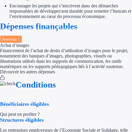
Encourager les projets qui s’inscrivent dans des démarches
Trouvez des idées de dép
responsables de développement durable pour remettre l’humain et
l’environnement au cœur du processus économique.
Quelles aides pour votre
Dépenses finançables
Ouvrage
Nouveau !
Achat d’images
Territoires
Financement de l’achat de droits d’utilisation d’images pour le projet,
notamment des banques d’images, photographies, visuels ou
illustrations utilisés dans les supports de communication, les outils
Régions de A à H
numériques ou les supports pédagogiques liés à l’activité soutenue.
Découvrir les autres dépenses
Aides Région Auve
Conditions
Aides Région Bou
Aides Région Bret
Bénéficiaires éligibles
Aides Région Centr
Qui peut en profiter ?
Structures éligibles
Aides Région Cors
Les entreprises employeuses de l’Economie Sociale et Solidaire, telle