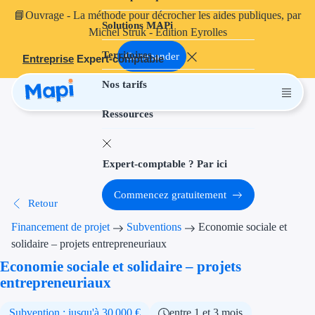
📘
Ouvrage
- La méthode pour décrocher les aides publiques, par
Solutions MAPi
Projets finançables
Michel Struk - Édition Eyrolles
Territoires
Investissement
Commander
Entreprise
Expert-comptable
Nos tarifs
Aides à l'inves
Ressources
Aides immobili
Aides financiè
Expert-comptable ? Par ici
Thématiques
Commencez gratuitement
Retour
Financement i
Financement de projet
Subventions
Economie sociale et
Transition éco
solidaire – projets entrepreneuriaux
Economie sociale et solidaire – projets
Développement
entrepreneuriaux
Transition nu
Subvention : jusqu'à 30 000 €
entre 1 et 3 mois