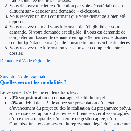
l’aide sollicitée décrites ci-dessus.
Vous déposez une lettre d’intention par voie dématérialisée en
cliquant sur « déposer une demande » ci-dessous.
Ressources
Vous recevez un mail confirmant que votre demande a bien été
déposée.
FAQ
Vous recevez un mail vous informant de l’éligibilité de votre
demande. Si votre demande est éligible, il vous est demandé de
compléter un dossier de demande en ligne (le lien vers le dossier
Blog
sera indiqué dans le mail) et de transmettre un ensemble de pièces.
Vous recevez une information sur la prise en compte de votre
Nos guides
dossier.
Demande d’Aide régionale
Nos partenaires
Contactez-nous
Suivi de l’Aide régionale
Quelles seront les modalités ?
Le versement s’effectue en deux tranches :
70% sur justification du démarrage effectif du projet
30% au début de la 2nde année sur présentation d’un état
d’avancement du projet ou dès la réalisation du programme prévu,
sur remise des rapports d’activités et financiers certifiés ou signés
d’un expert-comptable, d’un centre de gestion agréé, d’un
Commissaire aux comptes ou du représentant légal de la structure.