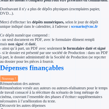
Seuls les dossiers complets pourront être présentés en commission
.
Dorénavant il n'y a plus de dépôts physiques (exemplaires papier,
Appel à projet
DVD...).
Avance rembo
Merci d'effectuer les
dépôts numériques,
selon le jour de dépôt
unique indiqué dans le calendrier, à l'adresse
:
scenario@cnc.fr
Garantie banca
Ce dépôt numérique comprend :
- un seul document en PDF, avec le formulaire dûment rempli
Par financeur
mais
non signé et daté
,
- ainsi qu’à part, un PDF avec seulement
le formulaire daté et signé
- si le dossier est présenté par une société de Production : dans un PDF
Aides par organism
à part, le dossier administratif de la Société de Production (se reporter
au dossier pour les pièces à fournir.
Aides Bpifran
Dépenses finançables
Aides ADEM
Nouveau !
Rémunération des auteurs
Tous les finan
Rémunération versée aux auteurs ou auteurs-réalisateurs pour le temps
de travail consacré à la réécriture du scénario de long métrage de
Solutions MAPi
cinéma, couvrant l’ensemble des phases d’écriture supplémentaires
nécessaires à l’amélioration du texte.
Découvrir les autres dépenses
Simulateur d'éligibilité