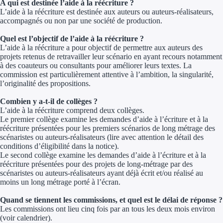
A qui est destinée l’aide à la réécriture ?
Aides Région Gran
L’aide à la réécriture est destinée aux auteurs ou auteurs-réalisateurs,
accompagnés ou non par une société de production.
Aides Région Haut
Quel est l’objectif de l’aide à la réécriture ?
L’aide à la réécriture a pour objectif de permettre aux auteurs des
Régions de I à P
projets retenus de retravailler leur scénario en ayant recours notamment
à des coauteurs ou consultants pour améliorer leurs textes. La
Aides Région Île-d
commission est particulièrement attentive à l’ambition, la singularité,
l’originalité des propositions.
Aides Région Nor
Combien y a-t-il de collèges ?
L’aide à la réécriture comprend deux collèges.
Aides Région Nouve
Le premier collège examine les demandes d’aide à l’écriture et à la
réécriture présentées pour les premiers scénarios de long métrage des
Aides Région Occit
scénaristes ou auteurs-réalisateurs (lire avec attention le détail des
conditions d’éligibilité dans la notice).
Le second collège examine les demandes d’aide à l’écriture et à la
Aides Région PAC
réécriture présentées pour des projets de long-métrage par des
scénaristes ou auteurs-réalisateurs ayant déjà écrit et/ou réalisé au
Aides Région Pays 
moins un long métrage porté à l’écran.
Quand se tiennent les commissions, et quel est le délai de réponse ?
Outre-mer
Les commissions ont lieu cinq fois par an tous les deux mois environ
(voir calendrier).