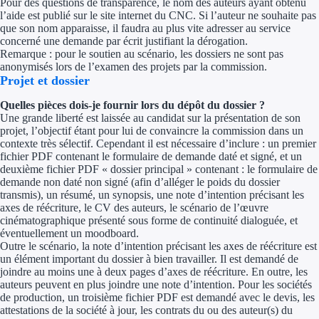
Pour des questions de transparence, le nom des auteurs ayant obtenu
l’aide est publié sur le site internet du CNC. Si l’auteur ne souhaite pas
que son nom apparaisse, il faudra au plus vite adresser au service
concerné une demande par écrit justifiant la dérogation.
Remarque : pour le soutien au scénario, les dossiers ne sont pas
anonymisés lors de l’examen des projets par la commission.
Projet et dossier
Quelles pièces dois-je fournir lors du dépôt du dossier ?
Une grande liberté est laissée au candidat sur la présentation de son
projet, l’objectif étant pour lui de convaincre la commission dans un
contexte très sélectif. Cependant il est nécessaire d’inclure : un premier
fichier PDF contenant le formulaire de demande daté et signé, et un
deuxième fichier PDF « dossier principal » contenant : le formulaire de
demande non daté non signé (afin d’alléger le poids du dossier
transmis), un résumé, un synopsis, une note d’intention précisant les
axes de réécriture, le CV des auteurs, le scénario de l’œuvre
cinématographique présenté sous forme de continuité dialoguée, et
éventuellement un moodboard.
Outre le scénario, la note d’intention précisant les axes de réécriture est
un élément important du dossier à bien travailler. Il est demandé de
joindre au moins une à deux pages d’axes de réécriture. En outre, les
auteurs peuvent en plus joindre une note d’intention. Pour les sociétés
de production, un troisième fichier PDF est demandé avec le devis, les
attestations de la société à jour, les contrats du ou des auteur(s) du