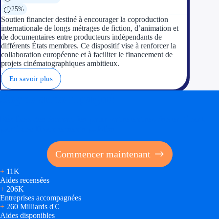
25%
Soutien financier destiné à encourager la coproduction
internationale de longs métrages de fiction, d’animation et
de documentaires entre producteurs indépendants de
différents États membres. Ce dispositif vise à renforcer la
collaboration européenne et à faciliter le financement de
projets cinématographiques ambitieux.
En savoir plus
Soyez accompagné
Réalisez des économies pour votre entreprise en tirant
parti des financements publics
Commencer maintenant
+
11K
Aides recensées
+
206K
Entreprises accompagnées
+
260 Milliards d'€
Aides disponibles