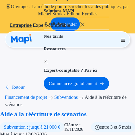
📘
Ouvrage
- La méthode pour décrocher les aides publiques, par
Solutions MAPi
Projets finançables
Michel Struk - Édition Eyrolles
Territoires
Investissement
Commander
Entreprise
Expert-comptable
Nos tarifs
Aides à l'inves
Ressources
Aides immobili
Aides financiè
Expert-comptable ? Par ici
Thématiques
Commencez gratuitement
Retour
Financement i
Financement de projet
Subventions
Aide à la réécriture de
Transition éco
scénarios
Aide à la réécriture de scénarios
Développement
Clôture :
Subvention : jusqu'à 21 000 €
entre 3 et 6 mois
Transition nu
19/11/2026
Mise à jour : 17/02/2026