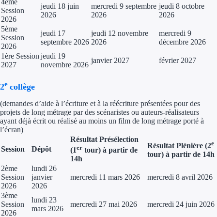
4ème
jeudi 18 juin
mercredi 9 septembre
jeudi 8 octobre
Session
2026
2026
2026
2026
5ème
jeudi 17
jeudi 12 novembre
mercredi 9
Session
septembre 2026
2026
décembre 2026
2026
1ère Session
jeudi 19
janvier 2027
février 2027
2027
novembre 2026
e
2
collège
(demandes d’aide à l’écriture et à la réécriture présentées pour des
projets de long métrage par des scénaristes ou auteurs-réalisateurs
ayant déjà écrit ou réalisé au moins un film de long métrage porté à
l’écran)
Résultat Présélection
e
Résultat Plénière (2
er
Session
Dépôt
(1
tour) à partir de
tour) à partir de 14h
14h
2ème
lundi 26
Session
janvier
mercredi 11 mars 2026
mercredi 8 avril 2026
2026
2026
3ème
lundi 23
Session
mercredi 27 mai 2026
mercredi 24 juin 2026
mars 2026
2026