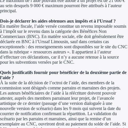
Le maximum de l’aide pouvant être alloué à un projet est de 21 000 €
au sein desquels 9 000 € maximum pourront être attribués à l’auteur
principal.
Dois-je déclarer les aides obtenues aux impôts et à l’Urssaf ?
En matière fiscale, l’aide versée constitue un revenu imposable soumis
à l’impôt sur le revenu dans la catégorie des Bénéfices Non
Commerciaux (BNC). En matière sociale, elle doit généralement être
déclarée en BNC à l’Urssaf Limousin, sauf dans certains cas
exceptionnels : des renseignements sont disponibles sur le site du CNC
dans la rubrique « ressources auteurs ». Il appartient à l’auteur
d’effectuer ces déclarations, car il n’y a aucune retenue à la source
pour les subventions versées par le CNC.
Quels justificatifs fournir pour bénéficier de la deuxième partie de
l’aide ?
À la suite de la décision de l’octroi de l’aide, des membres de la
commission sont désignés comme parrains et marraines des projets.
Les auteurs bénéficiaires de l’aide à la réécriture doivent pouvoir
attester, auprès des membres parrainant leur projet, de l’avancée
artistique de ce dernier (passage d’une version dialoguée à une
nouvelle version de scénario) dans les 9 mois qui suivent la date du
courrier de notification confirmant la répartition. La validation du
scénario par les parrains et marraines, ainsi que la remise d’un
exemplaire au CNC, ouvriront droit au paiement du solde de l’aide. Si