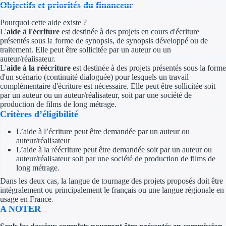
Objectifs et priorités du financeur
Concours entr
Pourquoi cette aide existe ?
Réduction des 
L'
aide à l'écriture
est destinée à des projets en cours d'écriture
présentés sous la forme de synopsis, de synopsis développé ou de
Accompagneme
traitement. Elle peut être sollicitée par un auteur ou un
auteur/réalisateur.
L'
aide à la réécriture
est destinée à des projets présentés sous la forme
Investir dans 
d'un scénario (continuité dialoguée) pour lesquels un travail
complémentaire d'écriture est nécessaire. Elle peut être sollicitée soit
Aides Fiscales et so
par un auteur ou un auteur/réalisateur, soit par une société de
production de films de long métrage.
Critères d’éligibilité
Crédits & rédu
L’aide à l’écriture peut être demandée par un auteur ou
Exonération fi
auteur/réalisateur
L’aide à la réécriture peut être demandée soit par un auteur ou
Aides Urssaf
auteur/réalisateur soit par une société de production de films de
long métrage.
Dans les deux cas, la langue de tournage des projets proposés doit être
Prêts publics
intégralement ou principalement le français ou une langue régionale en
usage en France.
Prêt entrepris
A NOTER
Prêt d'honneu