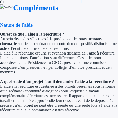
Compléments
Trouvez des idées de dép
Quelles aides pour votre
Nature de l'aide
Ouvrage
Qu’est-ce que l’aide à la réécriture ?
Au sein des aides sélectives à la production de longs métrages de
cinéma, le soutien au scénario comporte deux dispositifs distincts : une
Territoires
aide à l’écriture et une aide à la réécriture.
L’aide à la réécriture est une subvention distincte de l’aide à l’écriture.
Régions de A à H
Leurs conditions d’attribution sont différentes. Ces aides sont
accordées par la Présidence du CNC après avis d’une commission
Aides Région Auve
composée d’un président, et, par collège, d’un vice-président et de 7
membres.
Aides Région Bou
A quel stade d’un projet faut-il demander l’aide à la réécriture ?
L’aide à la réécriture est destinée à des projets présentés sous la forme
Aides Région Bret
d’un scénario (continuité dialoguée) pour lesquels un travail
complémentaire d’écriture est nécessaire. Il appartient aux auteurs de
Aides Région Centr
travailler de manière approfondie leur dossier avant de le déposer, étant
précisé qu’un projet ne peut être présenté qu’une seule fois à l’aide à la
réécriture et que la commission est très sélective.
Aides Région Cors