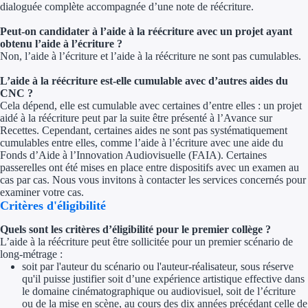
dialoguée complète accompagnée d’une note de réécriture.
Ressources
Peut-on candidater à l’aide à la réécriture avec un projet ayant
obtenu l’aide à l’écriture ?
Non, l’aide à l’écriture et l’aide à la réécriture ne sont pas cumulables.
FAQ
L’aide à la réécriture est-elle cumulable avec d’autres aides du
Blog
CNC ?
Cela dépend, elle est cumulable avec certaines d’entre elles : un projet
Nos guides
aidé à la réécriture peut par la suite être présenté à l’Avance sur
Recettes. Cependant, certaines aides ne sont pas systématiquement
cumulables entre elles, comme l’aide à l’écriture avec une aide du
Nos partenaires
Fonds d’Aide à l’Innovation Audiovisuelle (FAIA). Certaines
passerelles ont été mises en place entre dispositifs avec un examen au
Contactez-nous
cas par cas. Nous vous invitons à contacter les services concernés pour
examiner votre cas.
Critères d'éligibilité
Quels sont les critères d’éligibilité pour le premier collège ?
L’aide à la réécriture peut être sollicitée pour un premier scénario de
long-métrage :
soit par l'auteur du scénario ou l'auteur-réalisateur, sous réserve
qu'il puisse justifier soit d’une expérience artistique effective dans
le domaine cinématographique ou audiovisuel, soit de l’écriture
ou de la mise en scène, au cours des dix années précédant celle de