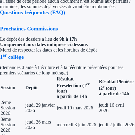
à l’issue de cette période aucun document n’est soumis aux parrains /
marraines, les sommes déjà versées devront être remboursées.
Questions fréquentes (FAQ)
Prochaines Commissions
Le dépôt des dossiers a lieu
de 9h à 17h
Uniquement aux dates indiquées ci-dessous
Merci de respecter les dates et les horaires de dépôt
er
1
collège
(demandes d’aide à l’écriture et à la réécriture présentées pour les
premiers scénarios de long métrage)
Résultat
Résultat Plénière
er
Présélection (1
e
Session
Dépôt
(2
tour)
tour)
à partir de 14h
à partir de 14h
2ème
jeudi 29 janvier
jeudi 16 avril
Session
jeudi 19 mars 2026
2026
2026
2026
3ème
jeudi 26 mars
Session
mercredi 3 juin 2026
jeudi 2 juillet 2026
2026
2026