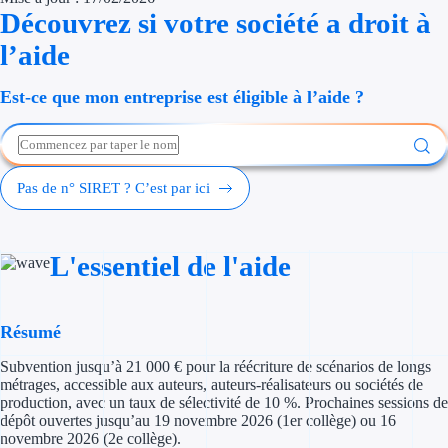
Découvrez si votre société a droit à
Économies d'én
l’aide
Aides RSE ent
Est-ce que mon entreprise est éligible à l’aide ?
Étapes de vie
Création d'ent
Pas de n° SIRET ? C’est par ici
Cession d'entr
Entreprise en d
L'essentiel de l'aide
Aides Ressour
Type de financements
Résumé
Subvention jusqu’à 21 000 € pour la réécriture de scénarios de longs
Aides sans rembou
métrages, accessible aux auteurs, auteurs-réalisateurs ou sociétés de
production, avec un taux de sélectivité de 10 %. Prochaines sessions de
Subventions
dépôt ouvertes jusqu’au 19 novembre 2026 (1er collège) ou 16
novembre 2026 (2e collège).