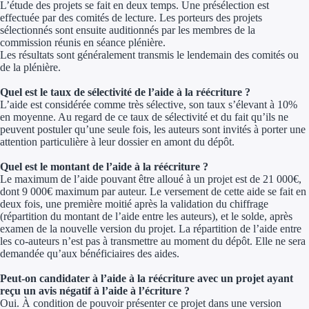
Aides Région Guad
L’étude des projets se fait en deux temps. Une présélection est
effectuée par des comités de lecture. Les porteurs des projets
sélectionnés sont ensuite auditionnés par les membres de la
Aides Région Guya
commission réunis en séance plénière.
Les résultats sont généralement transmis le lendemain des comités ou
Aides Région Mart
de la plénière.
Aides Région Mayo
Quel est le taux de sélectivité de l’aide à la réécriture ?
L’aide est considérée comme très sélective, son taux s’élevant à 10%
en moyenne. Au regard de ce taux de sélectivité et du fait qu’ils ne
Aides Région Réun
peuvent postuler qu’une seule fois, les auteurs sont invités à porter une
attention particulière à leur dossier en amont du dépôt.
Couvertures
Quel est le montant de l’aide à la réécriture ?
Le maximum de l’aide pouvant être alloué à un projet est de 21 000€,
Aides Nationales
dont 9 000€ maximum par auteur. Le versement de cette aide se fait en
deux fois, une première moitié après la validation du chiffrage
Aides Européennes
(répartition du montant de l’aide entre les auteurs), et le solde, après
examen de la nouvelle version du projet. La répartition de l’aide entre
les co-auteurs n’est pas à transmettre au moment du dépôt. Elle ne sera
Nos tarifs
demandée qu’aux bénéficiaires des aides.
Recherche autonome
Peut-on candidater à l’aide à la réécriture avec un projet ayant
reçu un avis négatif à l’aide à l’écriture ?
Oui. À condition de pouvoir présenter ce projet dans une version
Accompagnement