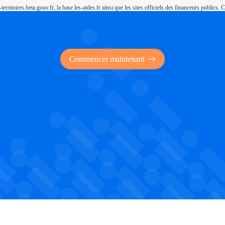
-territoires.beta.gouv.fr, la base les-aides.fr ainsi que les sites officiels des financeurs public
 des financements publics
Commencer maintenant