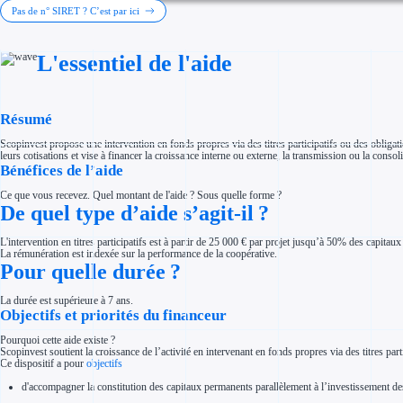
Investir dans une entreprise
Pas de n° SIRET ? C’est par ici
Aides Fiscales et sociales
Crédits & réductions d'impôt
Exonération fiscale
L'essentiel de l'aide
Aides Urssaf
Prêts publics
Prêt entreprise
Prêt d'honneur
Appel à projet
Résumé
Avance remboursable
Garantie bancaire entreprise
Scopinvest propose une intervention en fonds propres via des titres participatifs ou des obligati
Par financeur
leurs cotisations et vise à financer la croissance interne ou externe, la transmission ou la conso
Aides par organisme financeur
Bénéfices de l’aide
Aides Bpifrance
Aides ADEME
Ce que vous recevez. Quel montant de l'aide ? Sous quelle forme ?
Tous les financeurs
De quel type d’aide s’agit-il ?
Solutions MAPi
Simulateur d'éligibilité
Trouvez des idées de dépenses éligibles
L'intervention en titres participatifs est à partir de 25 000 € par projet jusqu’à 50% des capit
Quelles aides pour votre secteur ?
La rémunération est indexée sur la performance de la coopérative.
Ouvrage
Pour quelle durée ?
Territoires
Régions de A à H
La durée est supérieure à 7 ans.
Aides Région Auvergne-Rhône-Alpes
Objectifs et priorités du financeur
Aides Région Bourgogne-Franche-Comté
Aides Région Bretagne
Aides Région Centre-Val de Loire
Pourquoi cette aide existe ?
Aides Région Corse
Scopinvest soutient la croissance de l’activité en intervenant en fonds propres via des titres part
Aides Région Grand-Est
Ce dispositif a pour
objectifs
Aides Région Hauts-de-France
d'accompagner la constitution des capitaux permanents parallèlement à l’investissement des
Régions de I à P
Aides Région Île-de-France