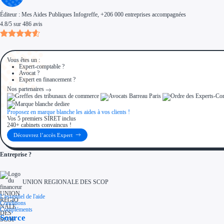
Éditeur :
Mes Aides Publiques Infogreffe
, +206 000 entreprises accompagnées
4.8
/
5
sur
486
avis
Vous êtes un :
Expert-comptable ?
Avocat ?
Expert en financement ?
Nos partenaires
Proposez en marque blanche les aides à vos clients !
Vos 5 premiers SIRET inclus
240+ cabinets convaincus !
Découvrez l’accès Expert
Entreprise ?
UNION REGIONALE DES SCOP
L'essentiel de l'aide
Conditions
Compléments
Source