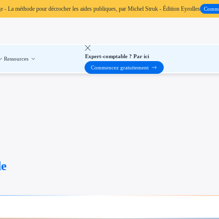
ge
- La méthode pour décrocher les aides publiques, par Michel Struk - Édition Eyrolles
Comm
Expert-comptable ? Par ici
Ressources
Commencez gratuitement
de