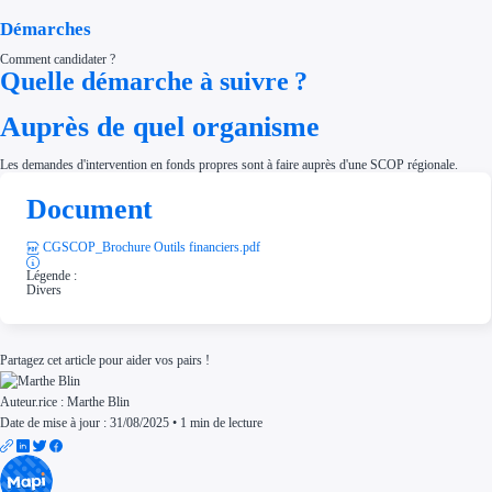
Démarches
Comment candidater ?
Quelle démarche à suivre ?
Auprès de quel organisme
Les demandes d'intervention en fonds propres sont à faire auprès d'une SCOP régionale.
Document
CGSCOP_Brochure Outils financiers.pdf
Légende :
Divers
Partagez cet article pour aider vos pairs !
Auteur.rice :
Marthe Blin
Date de mise à jour : 31/08/2025
•
1 min de lecture