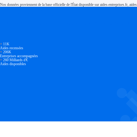
Nos données proviennent de la base officielle de l'État disponible sur aides-entreprises.fr, aides
Soyez accompagné
Réalisez des économies pour votre entreprise en tirant parti
+
11K
Aides recensées
+
206K
Entreprises accompagnées
+
260 Milliards d'€
Aides disponibles