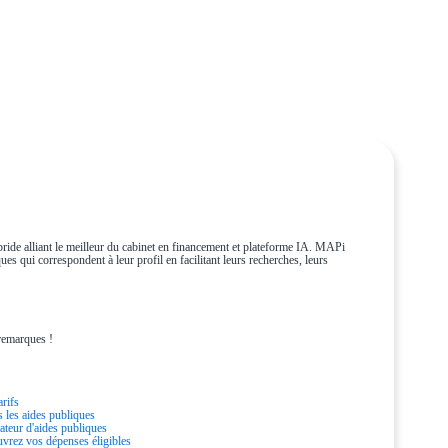
ride alliant le meilleur du cabinet en financement et plateforme IA. MAPi
es qui correspondent à leur profil en facilitant leurs recherches, leurs
remarques !
arifs
s les aides publiques
ateur d'aides publiques
vrez vos dépenses éligibles