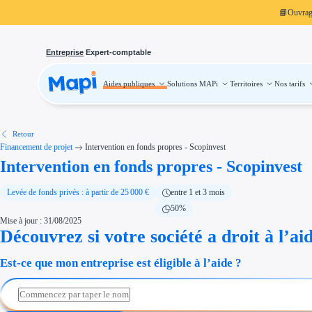
📘
Ouvra
Entreprise
Expert-comptable
Aides publiques
Solutions MAPi
Territoires
Nos tarifs
Aides publiques
Projets finançables
Investissement
Aides à l'investissement
Aides immobilier entreprise
Aides financières entreprise
Retour
Thématiques
Financement de projet
Intervention en fonds propres - Scopinvest
Financement innovation
Intervention en fonds propres - Scopinvest
Transition écologique
Développement international
Transition numérique
Économies d'énergie et d'eau
Levée de fonds privés : à partir de 25 000 €
entre 1 et 3 mois
Aides RSE entreprise
50%
Étapes de vie
Mise à jour : 31/08/2025
Création d'entreprise
Cession d'entreprise
Découvrez si votre société a droit à l’ai
Entreprise en difficulté
Aides Ressources Humaines
Est-ce que mon entreprise est éligible à l’aide ?
Type de financements
Aides sans remboursement
Subventions
Concours entreprise
Réduction des coûts
Accompagnement entreprise