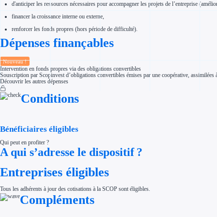
d'anticiper les ressources nécessaires pour accompagner les projets de l’entreprise (améliora
Aides Région Normandie
Aides Région Nouvelle-Aquitaine
financer la croissance interne ou externe,
Aides Région Occitanie
Aides Région PACA
renforcer les fonds propres (hors période de difficulté).
Aides Région Pays de la Loire
Dépenses finançables
Outre-mer
Aides Région Guadeloupe
Aides Région Guyane
Aides Région Martinique
Nouveau !
Aides Région Mayotte
Intervention en fonds propres via des obligations convertibles
Aides Région Réunion
Souscription par Scopinvest d’obligations convertibles émises par une coopérative, assimilées à
Couvertures
Découvrir les autres dépenses
Aides Nationales
Aides Européennes
Conditions
Nos tarifs
Recherche autonome
Accompagnement
Ressources
Bénéficiaires éligibles
FAQ
Blog
Qui peut en profiter ?
Nos guides
A qui s’adresse le dispositif ?
Nos partenaires
Contactez-nous
Entreprises éligibles
Tous les adhérents à jour des cotisations à la SCOP sont éligibles.
Compléments