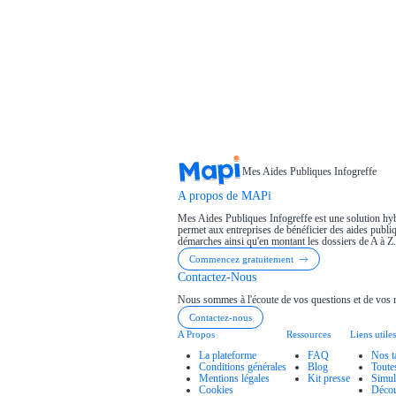
Mes Aides Publiques Infogreffe
A propos de MAPi
Mes Aides Publiques Infogreffe est une solution hyb
permet aux entreprises de bénéficier des aides publiqu
démarches ainsi qu'en montant les dossiers de A à Z.
Commencez gratuitement
Contactez-Nous
Nous sommes à l'écoute de vos questions et de vos 
Contactez-nous
A Propos
Ressources
Liens utiles
La plateforme
FAQ
Nos t
Conditions générales
Blog
Toute
Mentions légales
Kit presse
Simul
Cookies
Décou