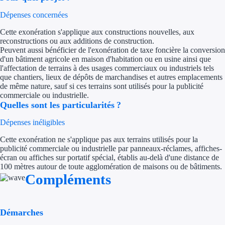
Dépenses concernées
Trouvez des idées de dép
Cette exonération s'applique aux constructions nouvelles, aux
Quelles aides pour votre
reconstructions ou aux additions de construction.
Peuvent aussi bénéficier de l'exonération de taxe foncière la conversion
Ouvrage
d'un bâtiment agricole en maison d'habitation ou en usine ainsi que
l'affectation de terrains à des usages commerciaux ou industriels tels
que chantiers, lieux de dépôts de marchandises et autres emplacements
Territoires
de même nature, sauf si ces terrains sont utilisés pour la publicité
commerciale ou industrielle.
Quelles sont les particularités ?
Régions de A à H
Dépenses inéligibles
Aides Région Auve
Cette exonération ne s'applique pas aux terrains utilisés pour la
Aides Région Bou
publicité commerciale ou industrielle par panneaux-réclames, affiches-
écran ou affiches sur portatif spécial, établis au-delà d'une distance de
100 mètres autour de toute agglomération de maisons ou de bâtiments.
Aides Région Bret
Compléments
Aides Région Centr
Aides Région Cors
Démarches