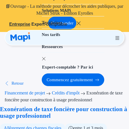
📘
Ouvrage
- La méthode pour décrocher les aides publiques, par
Solutions MAPi
Projets finançables
Michel Struk - Édition Eyrolles
Territoires
Investissement
Commander
Entreprise
Expert-comptable
Nos tarifs
Aides à l'inves
Ressources
Aides immobili
Aides financiè
Expert-comptable ? Par ici
Thématiques
Commencez gratuitement
Retour
Financement i
Financement de projet
Crédits d'impôt
Exonération de taxe
Transition éco
foncière pour construction à usage professionnel
Exonération de taxe foncière pour construction à
Développement
usage professionnel
Transition nu
Allègement des charges fiscales
entre 1 et 3 mois