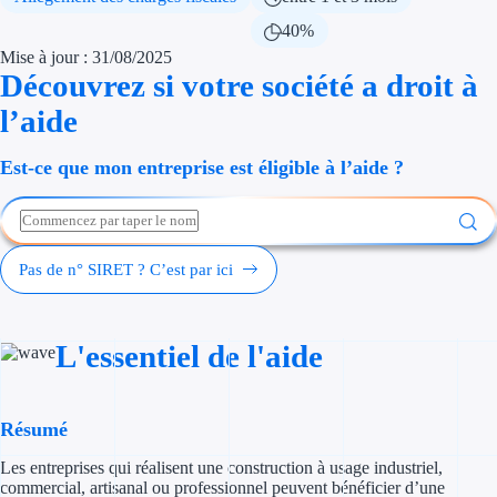
Économies d'én
40%
Mise à jour : 31/08/2025
Aides RSE ent
Découvrez si votre société a droit à
l’aide
Étapes de vie
Est-ce que mon entreprise est éligible à l’aide ?
Création d'ent
Cession d'entr
Entreprise en d
Pas de n° SIRET ? C’est par ici
Aides Ressour
L'essentiel de l'aide
Type de financements
Aides sans rembou
Résumé
Subventions
Les entreprises qui réalisent une construction à usage industriel,
commercial, artisanal ou professionnel peuvent bénéficier d’une