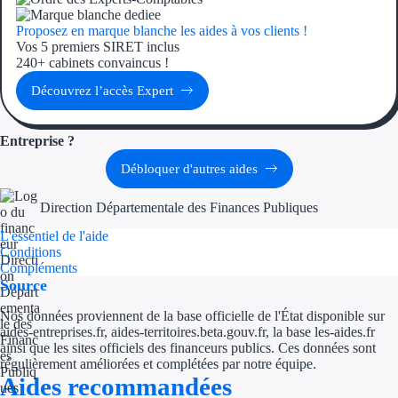
Proposez en marque blanche les aides à vos clients !
Ressources
Vos 5 premiers SIRET inclus
240+ cabinets convaincus !
FAQ
Découvrez l’accès Expert
Blog
Entreprise ?
Nos guides
Débloquer d'autres aides
Nos partenaires
Direction Départementale des Finances Publiques
Contactez-nous
L'essentiel de l'aide
Conditions
Compléments
Source
Nos données proviennent de la base officielle de l'État disponible sur
aides-entreprises.fr, aides-territoires.beta.gouv.fr, la base les-aides.fr
ainsi que les sites officiels des financeurs publics. Ces données sont
régulièrement améliorées et complétées par notre équipe.
Aides recommandées