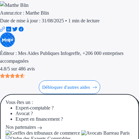
Aides Région Guad
Auteur.rice :
Marthe Blin
Aides Région Guya
Date de mise à jour : 31/08/2025
•
1 min de lecture
Aides Région Mart
Aides Région Mayo
Éditeur :
Mes Aides Publiques Infogreffe
, +206 000 entreprises
Aides Région Réun
accompagnées
4.8
/
5
sur
486
avis
Couvertures
Aides Nationales
Débloquer d'autres aides
Aides Européennes
Vous êtes un :
Expert-comptable ?
Nos tarifs
Avocat ?
Expert en financement ?
Recherche autonome
Nos partenaires
Accompagnement