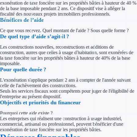
exonération de taxe foncière sur les propriétés bâties à hauteur de 40 %
Concours entr
de la base imposable pendant 2 ans. Ce dispositif vise à alléger la
fiscalité des nouveaux projets immobiliers professionnels.
Réduction des 
Bénéfices de l’aide
Accompagneme
Ce que vous recevez. Quel montant de l'aide ? Sous quelle forme ?
De quel type d’aide s’agit-il ?
Investir dans 
Les constructions nouvelles, reconstructions et additions de
construction, autres que celles à usage d'habitation, sont exonérées de
Aides Fiscales et so
la taxe foncière sur les propriétés bâties à hauteur de 40% de la base
imposable.
Pour quelle durée ?
Crédits & rédu
L'exonération s'applique pendant 2 ans à compter de l'année suivant
Exonération fi
celle de l'achèvement des constructions.
Seuls les services fiscaux sont compétents pour juger de l'éligibilité de
Aides Urssaf
l'entreprise au présent dispositif.
Objectifs et priorités du financeur
Prêts publics
Pourquoi cette aide existe ?
Les entreprises qui réalisent une construction à usage industriel,
commercial, artisanal ou professionnel, peuvent bénéficier d'une
Prêt entrepris
exonération de taxe foncière sur les propriétés bâties.
Prêt d'honneu