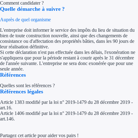
Comment candidater ?
Aides Région Gran
Quelle démarche à suivre ?
Aides Région Haut
Auprès de quel organisme
L'entreprise doit informer le service des impôts du lieu de situation du
Régions de I à P
bien de toute construction nouvelle, ainsi que des changements de
consistance ou d'affectation des propriétés bâties, dans les 90 jours de
Aides Région Île-d
leur réalisation définitive.
Si cette déclaration n'est pas effectuée dans les délais, l'exonération ne
s'appliquera que pour la période restant à courir après le 31 décembre
Aides Région Nor
de l'année suivante. L'entreprise ne sera donc exonérée que pour une
seule année.
Aides Région Nouve
Références
Aides Région Occit
Quelles sont les références ?
Références légales
Aides Région PAC
Article 1383 modifié par la loi n° 2019-1479 du 28 décembre 2019 -
art.16.
Aides Région Pays 
Article 1406 modifié par la loi n° 2019-1479 du 28 décembre 2019 -
art.146.
Outre-mer
Partagez cet article pour aider vos pairs !