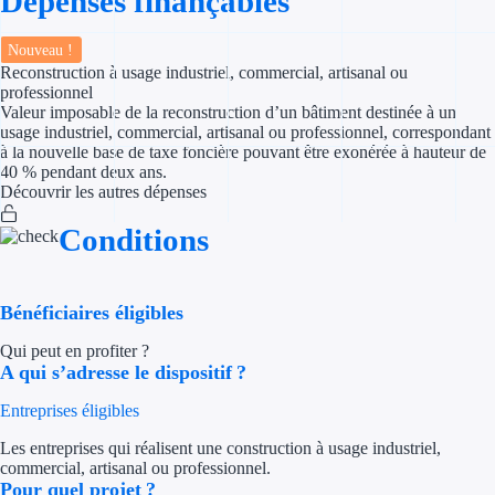
Dépenses finançables
Appel à projet
Nouveau !
Reconstruction à usage industriel, commercial, artisanal ou
professionnel
Avance rembo
Valeur imposable de la reconstruction d’un bâtiment destinée à un
usage industriel, commercial, artisanal ou professionnel, correspondant
Garantie banca
à la nouvelle base de taxe foncière pouvant être exonérée à hauteur de
40 % pendant deux ans.
Découvrir les autres dépenses
Par financeur
Conditions
Aides par organism
Aides Bpifran
Bénéficiaires éligibles
Aides ADEM
Qui peut en profiter ?
A qui s’adresse le dispositif ?
Tous les finan
Entreprises éligibles
Solutions MAPi
Les entreprises qui réalisent une construction à usage industriel,
commercial, artisanal ou professionnel.
Simulateur d'éligibilité
Pour quel projet ?