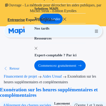
📘
Ouvrage
- La méthode pour décrocher les aides publiques, par
Solutions MAPi
Projets finançables
Michel Struk - Édition Eyrolles
Territoires
Investissement
Commander
Entreprise
Expert-comptable
Nos tarifs
Aides à l'inves
Ressources
Aides immobili
Aides financiè
Expert-comptable ? Par ici
Thématiques
Commencez gratuitement
Retour
Financement i
Financement de projet
Aides Urssaf
Exonération sur les
Transition éco
heures supplémentaires et complémentaires
Exonération sur les heures supplémentaires et
Développement
complémentaires
Transition nu
Lancement
Allègement des charges sociales
entre 1 et 3 mois