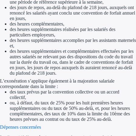
une période de référence supérieure à la semaine,
Aides Région Gran
des jours de repos, au-delà du plafond de 218 jours, auxquels ont
renoncé les salariés ayant conclu une convention de forfait annuel
Aides Région Haut
en jours,
des heures complémentaires,
des heures supplémentaires réalisées par les salariés des
Régions de I à P
particuliers employeurs,
des heures supplémentaires accomplies par les assistants maternels
Aides Région Île-d
et,
des heures supplémentaires et complémentaires effectuées par les
autres salariés ne relevant pas des dispositions du code du travail
Aides Région Nor
sur la durée du travail ou, dans le cadre de conventions de forfait
en jours, les jours de repos auxquels ils auraient renoncé au-delà
Aides Région Nouve
du plafond de 218 jours.
L’exonération s’applique également à la majoration salariale
Aides Région Occit
correspondante dans la limite :
des taux prévus par la convention collective ou un accord
Aides Région PAC
collectif,
ou, à défaut, du taux de 25% pour les huit premières heures
supplémentaires ou du taux de 50% au-delà, et, pour les heures
Aides Région Pays 
complémentaires, des taux de 10% dans la limite du 10ème des
heures prévues au contrat ou du taux de 25% au-delà.
Outre-mer
Dépenses concernées