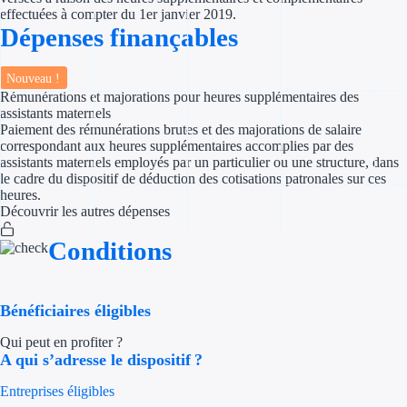
effectuées à compter du 1er janvier 2019.
Dépenses finançables
Appel à projet
Avance rembo
Nouveau !
Rémunérations et majorations pour heures supplémentaires des
assistants maternels
Garantie banca
Paiement des rémunérations brutes et des majorations de salaire
correspondant aux heures supplémentaires accomplies par des
Par financeur
assistants maternels employés par un particulier ou une structure, dans
le cadre du dispositif de déduction des cotisations patronales sur ces
heures.
Aides par organism
Découvrir les autres dépenses
Aides Bpifran
Conditions
Aides ADEM
Bénéficiaires éligibles
Tous les finan
Qui peut en profiter ?
A qui s’adresse le dispositif ?
Solutions MAPi
Entreprises éligibles
Simulateur d'éligibilité