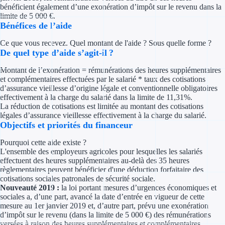
Concours entr
bénéficient également d’une exonération d’impôt sur le revenu dans la
limite de 5 000 €.
Bénéfices de l’aide
Réduction des 
Ce que vous recevez. Quel montant de l'aide ? Sous quelle forme ?
Accompagneme
De quel type d’aide s’agit-il ?
Investir dans 
Montant de l’exonération = rémunérations des heures supplémentaires
et complémentaires effectuées par le salarié * taux des cotisations
d’assurance vieillesse d’origine légale et conventionnelle obligatoires
Aides Fiscales et so
effectivement à la charge du salarié dans la limite de 11,31%.
La réduction de cotisations est limitée au montant des cotisations
Crédits & rédu
légales d’assurance vieillesse effectivement à la charge du salarié.
Objectifs et priorités du financeur
Exonération fi
Pourquoi cette aide existe ?
L'ensemble des employeurs agricoles pour lesquelles les salariés
Aides Urssaf
effectuent des heures supplémentaires au-delà des 35 heures
règlementaires peuvent bénéficier d'une déduction forfaitaire des
cotisations sociales patronales de sécurité sociale.
Prêts publics
Nouveauté 2019 :
la loi portant mesures d’urgences économiques et
sociales a, d’une part, avancé la date d’entrée en vigueur de cette
Prêt entrepris
mesure au 1er janvier 2019 et, d’autre part, prévu une exonération
d’impôt sur le revenu (dans la limite de 5 000 €) des rémunérations
versées à raison des heures supplémentaires et complémentaires
Prêt d'honneu