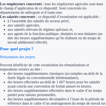
Les employeurs concernés
: tous les employeurs agricoles sont dans
Trouvez des idées de dép
le champ d’application de ce dispositif. Sont concernés les
départements de métropole et d’outre-mer.
Les salariés concernés
: ce dispositif d’exonération est applicable :
Quelles aides pour votre
à l’ensemble des salariés du secteur privé,
aux salariés agricoles,
Ouvrage
aux salariés relevant de régimes spéciaux et,
aux agents de la fonction publique, titulaires et non titulaires (au
titre des heures supplémentaires qu’ils réalisent ou du temps de
Territoires
travail additionnel effectif).
Pour quel projet ?
Régions de A à H
Présentation des projets
Aides Région Auve
Peuvent bénéficier de cette exonération les rémunérations et
majorations versées au titre :
Aides Région Bou
des heures supplémentaires classiques (accomplies au-delà de la
durée légale ou conventionnelle hebdomadaire),
Aides Région Bret
des heures effectuées au-delà de 1 607 heures pour les salariés
ayant conclu une convention de forfait annuel en heures,
Aides Région Centr
des heures supplémentaires effectuées dans le cadre d’un temps
partiel pour raisons personnelles,
des heures supplémentaires décomptées à l’issue de la période de
Aides Région Cors
référence dans le cadre d’un aménagement du temps de travail sur