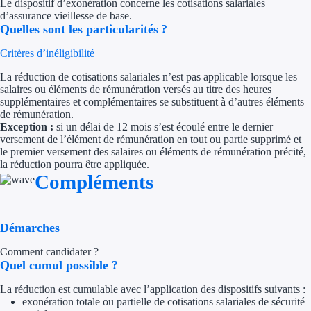
Aides Région Guad
Le dispositif d’exonération concerne les cotisations salariales
d’assurance vieillesse de base.
Quelles sont les particularités ?
Aides Région Guya
Critères d’inéligibilité
Aides Région Mart
La réduction de cotisations salariales n’est pas applicable lorsque les
salaires ou éléments de rémunération versés au titre des heures
Aides Région Mayo
supplémentaires et complémentaires se substituent à d’autres éléments
de rémunération.
Aides Région Réun
Exception :
si un délai de 12 mois s’est écoulé entre le dernier
versement de l’élément de rémunération en tout ou partie supprimé et
le premier versement des salaires ou éléments de rémunération précité,
Couvertures
la réduction pourra être appliquée.
Compléments
Aides Nationales
Aides Européennes
Démarches
Nos tarifs
Comment candidater ?
Quel cumul possible ?
Recherche autonome
La réduction est cumulable avec l’application des dispositifs suivants :
exonération totale ou partielle de cotisations salariales de sécurité
Accompagnement