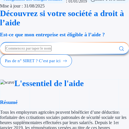
:
01/01/2019
Économies d'én
Mise à jour : 31/08/2025
Découvrez si votre société a droit à
Aides RSE ent
l’aide
Étapes de vie
Est-ce que mon entreprise est éligible à l’aide ?
Création d'ent
Cession d'entr
Pas de n° SIRET ? C’est par ici
Entreprise en d
Aides Ressour
L'essentiel de l'aide
Type de financements
Résumé
Aides sans rembou
Tous les employeurs agricoles peuvent bénéficier d’une déduction
forfaitaire des cotisations sociales patronales de sécurité sociale sur les
Subventions
heures supplémentaires effectuées par leurs salariés. Depuis le 1er
janvier 2019, les rémunérations versées au titre de ces heures