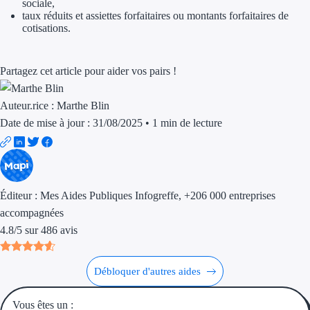
sociale,
taux réduits et assiettes forfaitaires ou montants forfaitaires de
cotisations.
Ressources
FAQ
Partagez cet article pour aider vos pairs !
Blog
Auteur.rice :
Marthe Blin
Nos guides
Date de mise à jour : 31/08/2025
•
1 min de lecture
Nos partenaires
Contactez-nous
Éditeur :
Mes Aides Publiques Infogreffe
, +206 000 entreprises
accompagnées
4.8
/
5
sur
486
avis
Débloquer d'autres aides
Vous êtes un :