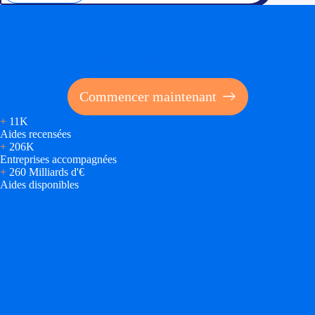
Soyez accompagné
Réalisez des économies pour votre entreprise en tirant
parti des financements publics
Commencer maintenant
+
11K
Aides recensées
+
206K
Entreprises accompagnées
+
260 Milliards d'€
Aides disponibles