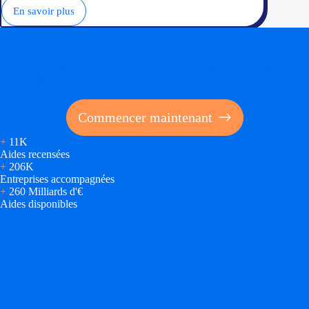
En savoir plus
Soyez accompagné
Réalisez des économies pour votre entreprise en tirant
parti des financements publics
Commencer maintenant
+
11K
Aides recensées
+
206K
Entreprises accompagnées
+
260 Milliards d'€
Aides disponibles