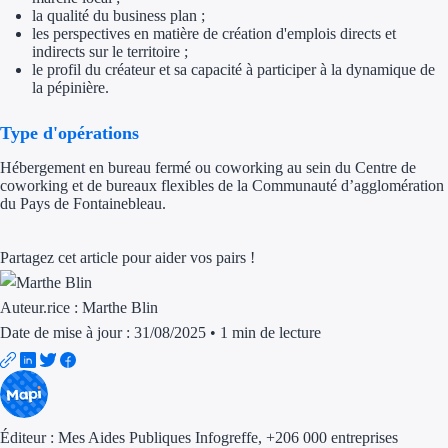
la qualité du business plan ;
Trouvez des idées de dép
les perspectives en matière de création d'emplois directs et
indirects sur le territoire ;
le profil du créateur et sa capacité à participer à la dynamique de
Quelles aides pour votre
la pépinière.
Ouvrage
Type d'opérations
Territoires
Hébergement en bureau fermé ou coworking au sein du Centre de
coworking et de bureaux flexibles de la Communauté d’agglomération
du Pays de Fontainebleau.
Régions de A à H
Aides Région Auve
Partagez cet article pour aider vos pairs !
Aides Région Bou
Auteur.rice :
Marthe Blin
Date de mise à jour : 31/08/2025
•
1 min de lecture
Aides Région Bret
Aides Région Centr
Aides Région Cors
Éditeur :
Mes Aides Publiques Infogreffe
, +206 000 entreprises