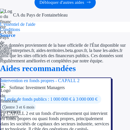
Aides Région Guad
Débloquer d'autres aides
Aides Région Guya
CA du Pays de Fontainebleau
L'essentiel de l'aide
Aides Région Mart
Conditions
Source
Aides Région Mayo
Nos données proviennent de la base officielle de l'État disponible sur
Aides Région Réun
aides-entreprises.fr, aides-territoires.beta.gouv.fr, la base les-aides.fr
ainsi que les sites officiels des financeurs publics. Ces données sont
régulièrement améliorées et complétées par notre équipe.
Couvertures
Aides recommandées
Aides Nationales
Intervention en fonds propres - CAPALL 2
Sofimac Investment Managers
Aides Européennes
Levée de fonds publics : 1 000 000 € à 3 000 000 €
Nos tarifs
entre 3 et 6 mois
Le CAPALL 2 est un fonds d'investissement qui intervient
Recherche autonome
en fonds propres ou quasi fonds propres, principalement
dans les sociétés de capitaux des secteurs industrie, services
Accompagnement
et technologie. Il cible des opérations de capital-