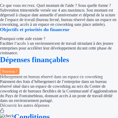
Concours entr
Ce que vous recevez. Quel montant de l'aide ? Sous quelle forme ?
Subvention trimestrielle versée sur 4 ans maximum. Son montant est
Réduction des 
dégressif à chaque date annuelle d’anniversaire et dépend de la nature
de l’espace de travail (bureau fermé, bureau réservé dans un espace en
coworking, accès à un espace en coworking sans place attitrée).
Accompagneme
Objectifs et priorités du financeur
Investir dans 
Pourquoi cette aide existe ?
Faciliter l’accès à un environnement de travail stimulant à des jeunes
entreprises pour accélérer leur développement durant cette phase de
Aides Fiscales et so
croissance.
Dépenses finançables
Crédits & rédu
Exonération fi
Nouveau !
Hébergement en bureau réservé dans un espace de coworking
Paiement des frais d’hébergement de l’entreprise dans un bureau
Aides Urssaf
réservé situé dans un espace de coworking au sein du Centre de
coworking et de bureaux flexibles de la Communauté d’agglomération
Prêts publics
du Pays de Fontainebleau, donnant accès à un poste de travail dédié
dans un environnement partagé.
Découvrir les autres dépenses
Prêt entrepris
Conditions
Prêt d'honneu