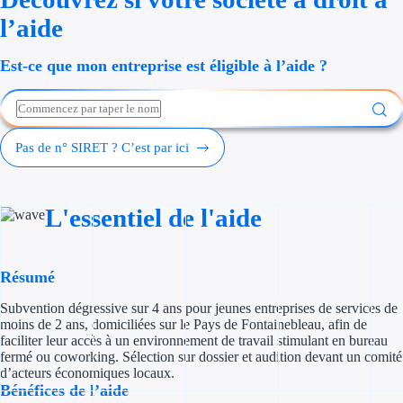
Économies d'én
l’aide
Aides RSE ent
Est-ce que mon entreprise est éligible à l’aide ?
Étapes de vie
Création d'ent
Pas de n° SIRET ? C’est par ici
Cession d'entr
L'essentiel de l'aide
Entreprise en d
Aides Ressour
Résumé
Type de financements
Subvention dégressive sur 4 ans pour jeunes entreprises de services de
moins de 2 ans, domiciliées sur le Pays de Fontainebleau, afin de
Aides sans rembou
faciliter leur accès à un environnement de travail stimulant en bureau
fermé ou coworking. Sélection sur dossier et audition devant un comité
d’acteurs économiques locaux.
Subventions
Bénéfices de l’aide