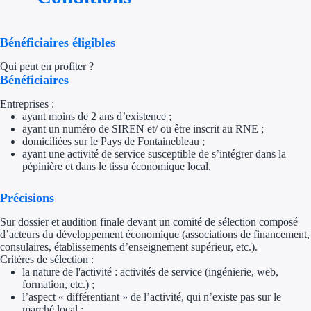
Appel à projet
Bénéficiaires éligibles
Avance rembo
Qui peut en profiter ?
Bénéficiaires
Garantie banca
Entreprises :
ayant moins de 2 ans d’existence ;
Par financeur
ayant un numéro de SIREN et/ ou être inscrit au RNE ;
domiciliées sur le Pays de Fontainebleau ;
Aides par organism
ayant une activité de service susceptible de s’intégrer dans la
pépinière et dans le tissu économique local.
Aides Bpifran
Précisions
Aides ADEM
Sur dossier et audition finale devant un comité de sélection composé
d’acteurs du développement économique (associations de financement,
Tous les finan
consulaires, établissements d’enseignement supérieur, etc.).
Critères de sélection :
la nature de l'activité : activités de service (ingénierie, web,
Solutions MAPi
formation, etc.) ;
l’aspect « différentiant » de l’activité, qui n’existe pas sur le
Simulateur d'éligibilité
marché local ;