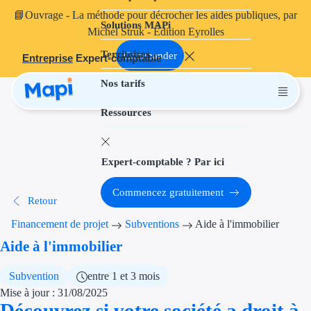
📘
Ouvrage
- La méthode pour décrocher les aides publiques, par
Solutions MAPi
Projets finançables
Michel Struk - Édition Eyrolles
Territoires
Investissement
Commander
Entreprise
Expert-comptable
Nos tarifs
Aides à l'inves
Ressources
Aides immobili
Aides financiè
Expert-comptable ? Par ici
Thématiques
Commencez gratuitement
Retour
Financement i
Financement de projet
Subventions
Aide à l'immobilier
Transition éco
Aide à l'immobilier
Développement
Subvention
entre 1 et 3 mois
Mise à jour : 31/08/2025
Transition nu
Découvrez si votre société a droit à