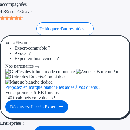
Aides Région Gran
accompagnées
4.8
/
5
sur
486
avis
Aides Région Haut
Débloquer d'autres aides
Régions de I à P
Vous êtes un :
Aides Région Île-d
Expert-comptable ?
Avocat ?
Aides Région Nor
Expert en financement ?
Nos partenaires
Aides Région Nouve
Aides Région Occit
Proposez en marque blanche les aides à vos clients !
Aides Région PAC
Vos 5 premiers SIRET inclus
240+ cabinets convaincus !
Aides Région Pays 
Découvrez l’accès Expert
Outre-mer
Entreprise ?