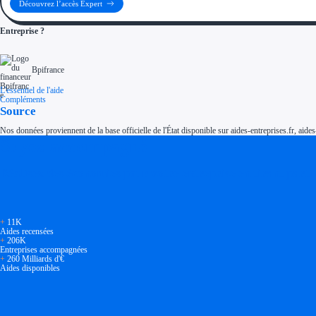
Découvrez l’accès Expert
Entreprise ?
Bpifrance
L'essentiel de l'aide
Compléments
Source
Nos données proviennent de la base officielle de l'État disponible sur aides-entreprises.fr, aides
Soyez accompagné
Réalisez des économies pour votre entreprise en tirant parti
+
11K
Aides recensées
+
206K
Entreprises accompagnées
+
260 Milliards d'€
Aides disponibles