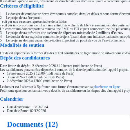
Il est attendu qu’une société, présentant les caractéristiques décrites au point « caractéristiques 
Aides Région Normandie
Critères d’éligibilité
Aides Région Nouvelle-Aquitaine
Aides Région Occitanie
1. Le dossier de candidature devra être soumis complet, dans les délais et sous forme électro
Aides Région PACA
2. Le projet devra être porté :
Aides Région Pays de la Loire
- soit par une structure représentative de la filière,
Outre-mer
- soit par un consortium identifiant une entreprise « cheffe de file » et rassemblant des partenair
Aides Région Guadeloupe
Un consortium doit comporter a minima une PME ou ETI et peut comporter une (ou plusieurs) g
Aides Région Guyane
3. Le projet devra présenter une
assiette de dépenses minimale de 2 millions d’euros.
Aides Région Martinique
4. Le dossier devra expliciter comment le projet s’inscrit dans une initiative nationale, europé
Aides Région Mayotte
5. Le projet ne doit pas causer de préjudice important du point de vue de l’environnement.
Aides Région Réunion
Modalités de soutien
Couvertures
Aides Nationales
L’aide est apportée sous formes d’aides d’État constituées de façon mixte de subventions et d’
Aides Européennes
Dépôt des candidatures
Nos tarifs
Recherche autonome
Date limite de dépôt
: 2 décembre 2026 à 12 heures (midi heure de Paris)
Accompagnement
Les candidatures peuvent être déposées à compter de la date de publication de l’appel à projets.
19 novembre 2025 à 12h00 (midi heure de Paris)
Ressources
3 juin 2026 à 12h00 (midi heure de Paris)
FAQ
2 décembre 2026 à 12h00 (midi heure de Paris)
Blog
Nos guides
Le dossier est à adresser à Bpifrance sous forme électronique sur sa
plateforme en ligne
.
Nos partenaires
Pour toute question concernant votre dossier de candidature ou les étapes clés d'un appel à pro
Contactez-nous
Calendrier
Date d'ouverture : 13/03/2024
Date de clôture : 02/12/2026
Documents (12)