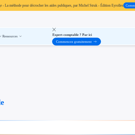
ge
- La méthode pour décrocher les aides publiques, par Michel Struk - Édition Eyrolles
Comm
Expert-comptable ? Par ici
Ressources
Commencez gratuitement
de