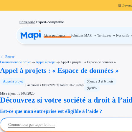
📘
Ouvra
Entreprise
Expert-comptable
Aides publiques
Solutions MAPi
Territoires
Nos tarifs
Aides publiques
Projets finançables
Investissement
Aides à l'investissement
Aides immobilier entreprise
Aides financières entreprise
Retour
Thématiques
Financement de projet
Appel à projet
Appel à projets : « Espace de données »
Financement innovation
Appel à projets : « Espace de données »
Transition écologique
Développement international
Transition numérique
Économies d'énergie et d'eau
Appel à projet
entre 3 et 6 mois
Aides RSE entreprise
Lancement :
13/03/2024
Clôture :
02/12/2026
60%
Étapes de vie
Mise à jour : 31/08/2025
Création d'entreprise
Cession d'entreprise
Découvrez si votre société a droit à l’ai
Entreprise en difficulté
Aides Ressources Humaines
Est-ce que mon entreprise est éligible à l’aide ?
Type de financements
Aides sans remboursement
Subventions
Concours entreprise
Réduction des coûts
Accompagnement entreprise