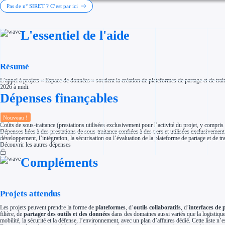
Investir dans une entreprise
Pas de n° SIRET ? C’est par ici
Aides Fiscales et sociales
Crédits & réductions d'impôt
Exonération fiscale
L'essentiel de l'aide
Aides Urssaf
Prêts publics
Prêt entreprise
Prêt d'honneur
Appel à projet
Résumé
Avance remboursable
Garantie bancaire entreprise
L’appel à projets « Espace de données » soutient la création de plateformes de partage et de tra
Par financeur
2026 à midi.
Aides par organisme financeur
Dépenses finançables
Aides Bpifrance
Aides ADEME
Tous les financeurs
Nouveau !
Solutions MAPi
Coûts de sous-traitance (prestations utilisées exclusivement pour l’activité du projet, y compris
Simulateur d'éligibilité
Dépenses liées à des prestations de sous-traitance confiées à des tiers et utilisées exclusivement p
Trouvez des idées de dépenses éligibles
développement, l’intégration, la sécurisation ou l’évaluation de la plateforme de partage et de t
Quelles aides pour votre secteur ?
Découvrir les autres dépenses
Ouvrage
Territoires
Compléments
Régions de A à H
Aides Région Auvergne-Rhône-Alpes
Aides Région Bourgogne-Franche-Comté
Aides Région Bretagne
Aides Région Centre-Val de Loire
Projets attendus
Aides Région Corse
Aides Région Grand-Est
Les projets peuvent prendre la forme de
plateformes
, d’
outils collaboratifs
, d’
interfaces de
Aides Région Hauts-de-France
filière, de
partager des outils et des données
dans des domaines aussi variés que la logistique, 
Régions de I à P
mobilité, la sécurité et la défense, l’environnement, avec un plan d’affaires dédié. Cette liste n’
Aides Région Île-de-France