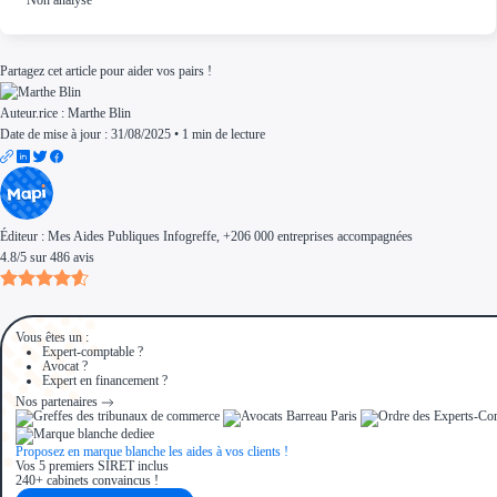
Partagez cet article pour aider vos pairs !
Auteur.rice :
Marthe Blin
Date de mise à jour : 31/08/2025
•
1 min de lecture
Éditeur :
Mes Aides Publiques Infogreffe
, +206 000 entreprises accompagnées
4.8
/
5
sur
486
avis
Vous êtes un :
Expert-comptable ?
Avocat ?
Expert en financement ?
Nos partenaires
Proposez en marque blanche les aides à vos clients !
Vos 5 premiers SIRET inclus
240+ cabinets convaincus !