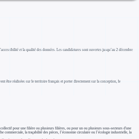
l’accessibilité et la qualité des données. Les candidatures sont ouvertes jusqu’au 2 décembre
t être réalisées sur le territoire français et porter directement sur la conception, le
t collectif pour une filière ou plusieurs filières, ou pour un ou plusieurs sous-secteurs d'une
e commerciale, la traçabilité des pièces, l’économie circulaire ou l’écologie industrielle, la