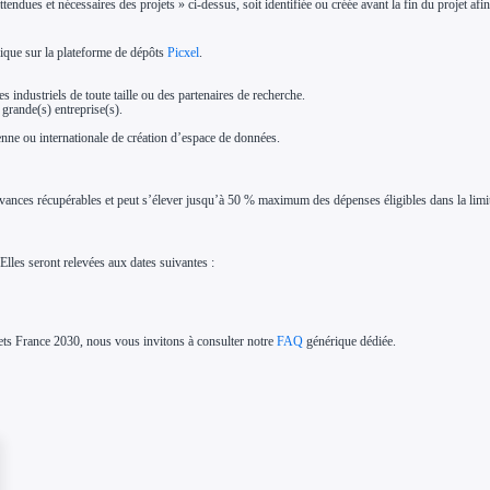
attendues et nécessaires des projets » ci-dessus, soit identifiée ou créée avant la fin du projet af
nique sur la plateforme de dépôts
Picxel
.
es industriels de toute taille ou des partenaires de recherche.
rande(s) entreprise(s).
enne ou internationale de création d’espace de données.
avances récupérables et peut s’élever jusqu’à 50 % maximum des dépenses éligibles dans la limi
 Elles seront relevées aux dates suivantes :
jets France 2030, nous vous invitons à consulter notre
FAQ
générique dédiée.