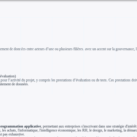
itement de données entre acteurs d’une ou plusieurs filières, avec un accent sur la gouvernance, 
 évaluation)
our l’activité du projet, y compris les prestations d’évaluation ou de tests. Ces prestations doiven
raitement de données.
 programmation applicative
, permettant aux entreprises s'inscrivant dans une stratégie d'intérê
les achats, l'informatique, l'intelligence économique, les RH, le design, le marketing, la démarch
est pas exhaustive.