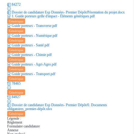
84272
Dossier de candidature Esp Données- Premier Dépôt/Pésentation du projet.docx
1. Guide porteurs grille d'impact - Éléments génériques.pdf
Générique
Guide porteurs - Transverse.pdf
Générique
Guide porteurs - Numérique.pdf
Générique
Guide porteurs - Santé.pdf
Générique
Guide porteurs - Chimie.pdf
Générique
Guide porteurs - Agri-Agro.pdf
Générique
Guide porteurs - Transport.pdf
Générique
78465
Générique
84927
Dossier de candidature Esp Données- Premier Dépôt/0. Documents
obligatoires_premier-dépôt.xlsx
Générique
Légende :
Règlement
Formulaire candidature
Annexe
Non analysé