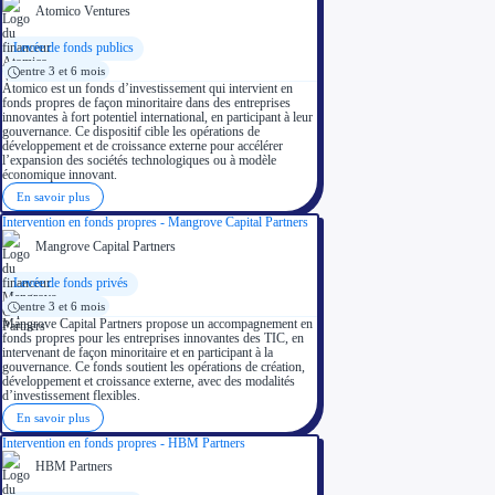
Atomico Ventures
Levée de fonds publics
entre 3 et 6 mois
Atomico est un fonds d’investissement qui intervient en
fonds propres de façon minoritaire dans des entreprises
innovantes à fort potentiel international, en participant à leur
gouvernance. Ce dispositif cible les opérations de
développement et de croissance externe pour accélérer
l’expansion des sociétés technologiques ou à modèle
économique innovant.
En savoir plus
Intervention en fonds propres - Mangrove Capital Partners
Mangrove Capital Partners
Levée de fonds privés
entre 3 et 6 mois
Mangrove Capital Partners propose un accompagnement en
fonds propres pour les entreprises innovantes des TIC, en
intervenant de façon minoritaire et en participant à la
gouvernance. Ce fonds soutient les opérations de création,
développement et croissance externe, avec des modalités
d’investissement flexibles.
En savoir plus
Intervention en fonds propres - HBM Partners
HBM Partners