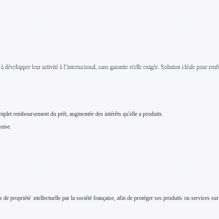
elopper leur activité à l’international, sans garantie réelle exigée. Solution idéale pour renforc
omplet remboursement du prêt, augmentée des intérêts qu'elle a produits.
quise.
 de propriété intellectuelle par la société française, afin de protéger ses produits ou services 