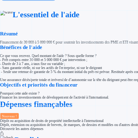
Investir dans une entreprise
Aides Fiscales et sociales
Crédits & réductions d'impôt
L'essentiel de l'aide
Exonération fiscale
Aides Urssaf
Prêts publics
Prêt entreprise
Résumé
Prêt d'honneur
Appel à projet
Avance remboursable
Financement de 30 000 à 5 000 000 € pour soutenir les investissements des PME et ETI visant à dév
Garantie bancaire entreprise
Bénéfices de l’aide
Par financeur
Aides par organisme financeur
Ce que vous recevez. Quel montant de l'aide ? Sous quelle forme ?
Aides Bpifrance
- Prêt compris entre 30 000 et 5 000 000 € par intervention ;
Aides ADEME
- Durée de 3 à 7 ans, à taux fixe ou variable ;
Tous les financeurs
- Sans garantie réelle, ni sur les actifs de l'entreprise, ni sur le dirigeant
- Seule une retenue de garantie de 5 % du montant initial du prêt est prévue. Restituée après c
Solutions MAPi
Simulateur d'éligibilité
Une assurance décès/perte totale et irréversible d’autonomie sur la tête du dirigeant peut être re
Trouvez des idées de dépenses éligibles
Objectifs et priorités du financeur
Quelles aides pour votre secteur ?
Ouvrage
Pourquoi cette aide existe ?
Territoires
Financer les investissements de développement de l'activité à l'international.
Régions de A à H
Dépenses finançables
Aides Région Auvergne-Rhône-Alpes
Aides Région Bourgogne-Franche-Comté
Aides Région Bretagne
Aides Région Centre-Val de Loire
Nouveau !
Aides Région Corse
Dépôt ou acquisition de droits de propriété intellectuelle à l'international
Aides Région Grand-Est
Dépôt, extension ou acquisition de brevets, de marques, de dessins et modèles ou d'autres droits
Aides Région Hauts-de-France
Découvrir les autres dépenses
Régions de I à P
Aides Région Île-de-France