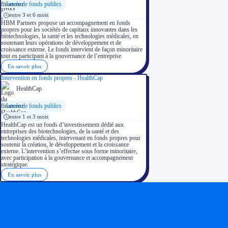
Levée de fonds publics
entre 3 et 6 mois
HBM Partners propose un accompagnement en fonds
propres pour les sociétés de capitaux innovantes dans les
biotechnologies, la santé et les technologies médicales, en
soutenant leurs opérations de développement et de
croissance externe. Le fonds intervient de façon minoritaire
tout en participant à la gouvernance de l’entreprise.
En savoir plus
Intervention en fonds propres - HealthCap
HealthCap
Levée de fonds publics
entre 1 et 3 mois
HealthCap est un fonds d’investissement dédié aux
entreprises des biotechnologies, de la santé et des
technologies médicales, intervenant en fonds propres pour
soutenir la création, le développement et la croissance
externe. L’intervention s’effectue sous forme minoritaire,
avec participation à la gouvernance et accompagnement
stratégique.
En savoir plus
Soyez accompagné
Réalisez des économies pour votre entreprise en tirant parti