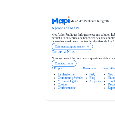
Mes Aides Publiques Infogreffe
A propos de MAPi
Mes Aides Publiques Infogreffe est une solution hyb
permet aux entreprises de bénéficier des aides publiqu
démarches ainsi qu'en montant les dossiers de A à Z.
Commencez gratuitement
Contactez-Nous
Nous sommes à l'écoute de vos questions et de vos 
Contactez-nous
A Propos
Ressources
Liens utiles
La plateforme
FAQ
Nos t
Conditions générales
Blog
Toute
Mentions légales
Kit presse
Simul
Cookies
Décou
Confidentialité
Exper
éligibles à des financements et débloquez enfin vos aides pub