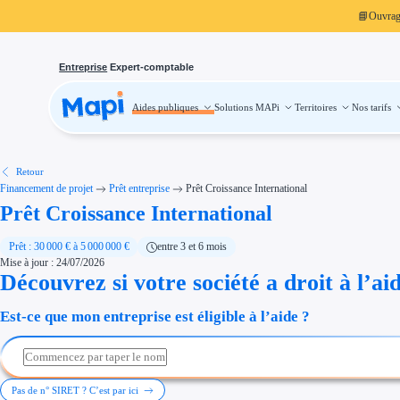
📘
Ouvra
Entreprise
Expert-comptable
Aides publiques
Solutions MAPi
Territoires
Nos tarifs
Aides publiques
Projets finançables
Investissement
Aides à l'investissement
Aides immobilier entreprise
Aides financières entreprise
Retour
Thématiques
Financement de projet
Prêt entreprise
Prêt Croissance International
Financement innovation
Prêt Croissance International
Transition écologique
Développement international
Transition numérique
Économies d'énergie et d'eau
Prêt : 30 000 € à 5 000 000 €
entre 3 et 6 mois
Aides RSE entreprise
Mise à jour : 24/07/2026
Étapes de vie
Découvrez si votre société a droit à l’ai
Création d'entreprise
Cession d'entreprise
Entreprise en difficulté
Est-ce que mon entreprise est éligible à l’aide ?
Aides Ressources Humaines
Type de financements
Aides sans remboursement
Subventions
Concours entreprise
Réduction des coûts
Pas de n° SIRET ? C’est par ici
Accompagnement entreprise