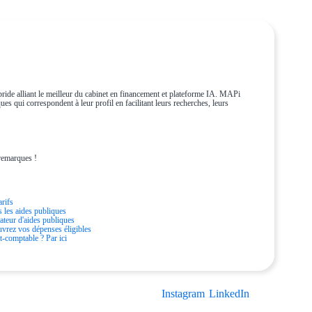
ride alliant le meilleur du cabinet en financement et plateforme IA. MAPi
es qui correspondent à leur profil en facilitant leurs recherches, leurs
remarques !
arifs
s les aides publiques
ateur d'aides publiques
vrez vos dépenses éligibles
t-comptable ? Par ici
liques.
Instagram
•
LinkedIn