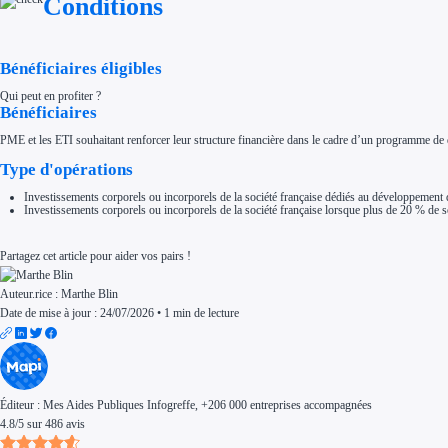
Conditions
Aides Région Normandie
Aides Région Nouvelle-Aquitaine
Aides Région Occitanie
Aides Région PACA
Aides Région Pays de la Loire
Bénéficiaires éligibles
Outre-mer
Aides Région Guadeloupe
Qui peut en profiter ?
Aides Région Guyane
Bénéficiaires
Aides Région Martinique
Aides Région Mayotte
PME et les ETI souhaitant renforcer leur structure financière dans le cadre d’un programme de 
Aides Région Réunion
Couvertures
Type d'opérations
Aides Nationales
Aides Européennes
Investissements corporels ou incorporels de la société française dédiés au développement de
Investissements corporels ou incorporels de la société française lorsque plus de 20 % de so
Nos tarifs
Recherche autonome
Accompagnement
Partagez cet article pour aider vos pairs !
Ressources
FAQ
Blog
Auteur.rice :
Marthe Blin
Nos guides
Nos partenaires
Date de mise à jour : 24/07/2026
•
1 min de lecture
Contactez-nous
Éditeur :
Mes Aides Publiques Infogreffe
, +206 000 entreprises accompagnées
4.8
/
5
sur
486
avis