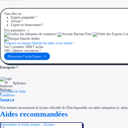
Vous êtes un :
Expert-comptable ?
Avocat ?
Expert en financement ?
Nos partenaires
Proposez en marque blanche les aides à vos clients !
Vos 5 premiers SIRET inclus
240+ cabinets convaincus !
Découvrez l’accès Expert
Entreprise ?
Bpifrance
L'essentiel de l'aide
Conditions
Source
Nos données proviennent de la base officielle de l'État disponible sur aides-entreprises.fr, aides
Aides recommandées
Intervention en fonds propres - Atomico