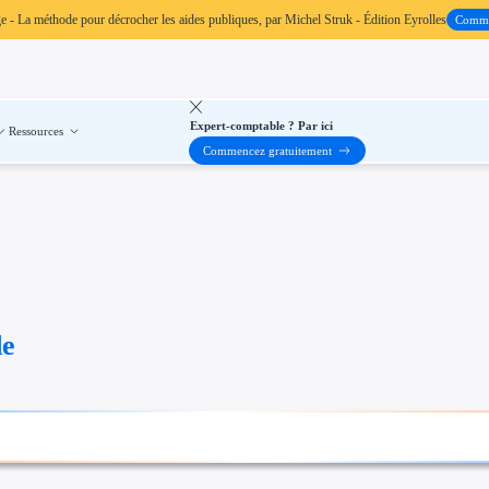
ge
- La méthode pour décrocher les aides publiques, par Michel Struk - Édition Eyrolles
Comm
Expert-comptable ? Par ici
Ressources
Commencez gratuitement
de